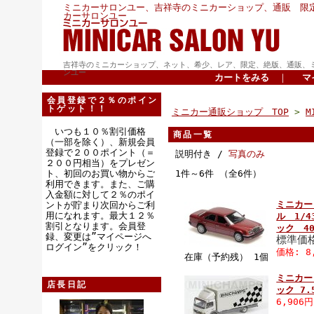
ミニカーサロンユー、吉祥寺のミニカーショップ、通販 限
カーサロンユー
吉祥寺のミニカーショップ、ネット、希少、レア、限定、絶版、通販、
ンユー
カートをみる
｜
マ
会員登録で２％のポイン
トゲット！！
ミニカー通販ショップ TOP
>
M
いつも１０％割引価格
商品一覧
（一部を除く）、新規会員
登録で２００ポイント（＝
説明付き /
写真のみ
２００円相当）をプレゼン
ト、初回のお買い物からご
1件～6件 （全6件）
利用できます。また、ご購
入金額に対して２％のポイ
ミニカー
ントが貯まり次回からご利
用になれます。最大１２％
ル 1/4
割引となります。会員登
ック 401
録、変更は”マイページへ
標準価格
ログイン”をクリック！
価格: 8
在庫（予約残） 1個
ミニカー
店長日記
ック 7
6,906