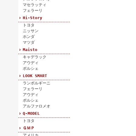
マセラッティ
フェラーリ
Hi-Story
トヨタ
ニッサン
ホンダ
マツダ
Maisto
キャデラック
アウディ
ポルシェ
LOOK SMART
ランボルギーニ
フェラーリ
アウディ
ポルシェ
アルファロメオ
Q-MODEL
トヨタ
ＧＭＰ
アメリカ