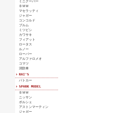
ミニクーパー
ＢＭＷ
マセラッティ
ジャガー
コンコルド
ブルム
ミツビシ
カワサキ
フィアット
ロータス
ルノー
ローバー
アルファロメオ
コマツ
消防車
RAI'S
パトカー
SPARK MODEL
ＢＭＷ
ニッサン
ポルシェ
アストンマーティン
ジャガー