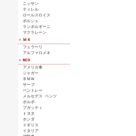
ニッサン
ティレル
ロールスロイス
ポルシェ
ランボルギーニ
マクラレーン
Ｍ４
フェラーリ
アルファロメオ
NEO
アメリカ車
ジャガー
ＢＭＷ
サーブ
ベントレー
メルセデス ベンツ
ボルボ
ブガッティ
トヨタ
ホンダ
イギリス
イタリア