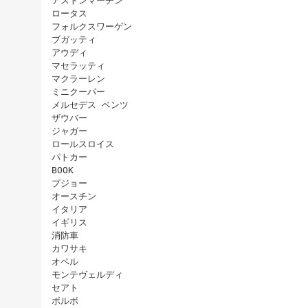
アストンマーチン
ロータス
フォルクスワーゲン
ブガッティ
アウディ
マセラッティ
マクラーレン
ミニクーパー
メルセデス ベンツ
ザウバー
ジャガー
ロールスロイス
パトカー
BOOK
プジョー
オースチン
イタリア
イギリス
消防車
カワサキ
オペル
モンテヴェルディ
セアト
ボルボ