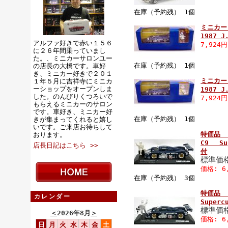
在庫（予約残） 1個
ミニカー 
1987 
アルファ好きで赤い１５６
7,924
に２６年間乗っていまし
た。、ミニカーサロンユー
在庫（予約残） 1個
の店長の大橋です。車好
き、ミニカー好きで２０１
ミニカー 
１年５月に吉祥寺にミニカ
ーショップをオープンしま
1987 
した。のんびりくつろいで
7,924
もらえるミニカーのサロン
です。車好き、ミニカー好
在庫（予約残） 1個
きが集まってくれると嬉し
いです。ご来店お待ちして
特価品 
おります。
C9 Su
店長日記はこちら >>
付
標準価格
価格: 6
在庫（予約残） 3個
特価品 
カレンダー
Super
標準価格
＜
2026年8月
＞
価格: 6
日
月
火
水
木
金
土