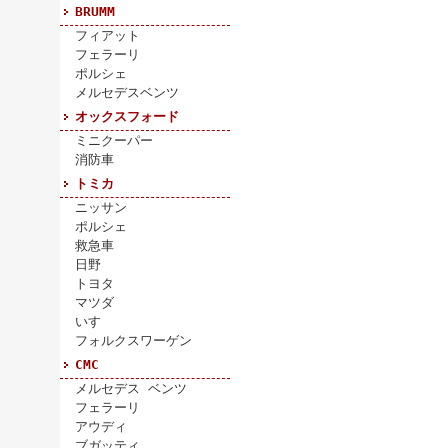
BRUMM
フィアット
フェラーリ
ポルシェ
メルセデスベンツ
オックスフォード
ミニクーパー
消防車
トミカ
ニッサン
ポルシェ
救急車
日野
トヨタ
マツダ
いすゞ
フォルクスワーゲン
CMC
メルセデス ベンツ
フェラーリ
アウディ
ブガッティ