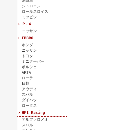
消防車
シトロエン
ロールスロイス
ミツビシ
Ｐ-４
ニッサン
EBBRO
ホンダ
ニッサン
トヨタ
ミニクーパー
ポルシェ
ARTA
ローラ
日野
アウディ
スバル
ダイハツ
ロータス
HPI Racing
アルファロメオ
スバル