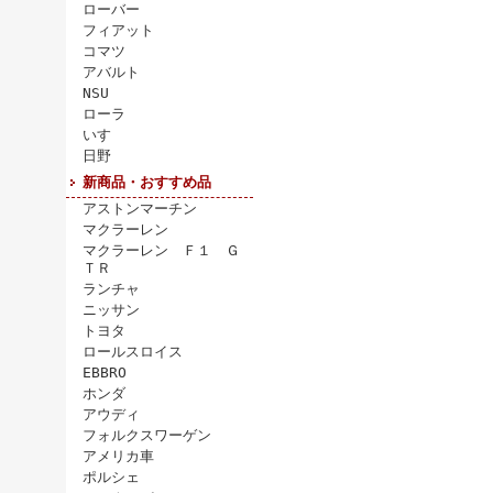
ローバー
フィアット
コマツ
アバルト
NSU
ローラ
いすゞ
日野
新商品・おすすめ品
アストンマーチン
マクラーレン
マクラーレン Ｆ１ Ｇ
ＴＲ
ランチャ
ニッサン
トヨタ
ロールスロイス
EBBRO
ホンダ
アウディ
フォルクスワーゲン
アメリカ車
ポルシェ