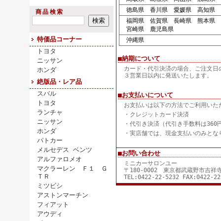
徳島県 香川県 愛媛県 高知県
商品検索
福岡県 佐賀県 長崎県 熊本県 
宮崎県 鹿児島県
特価品コーナー
沖縄県
トヨタ
■納期について
ニッサン
カード・代引決済の場合、ご注文日
ホンダ
３営業日以内に発送いたします。
絶版品・レア品
スバル
■お支払いについて
トヨタ
お支払いは以下の方法でご利用いた
ランチャ
・クレジットカード決済
ニッサン
・代引き決済（代引き手数料は360
ホンダ
・実店舗では、現金支払いのみとな
パトカー
メルセデス ベンツ
■お問い合わせ
アルファロメオ
ミニカーサロンユー
マクラーレン Ｆ１ Ｇ
〒180-0002 東京都武蔵野市吉
ＴＲ
TEL:0422-22-5232 FAX:0422-22
ミツビシ
アストンマーチン
フィアット
アウディ