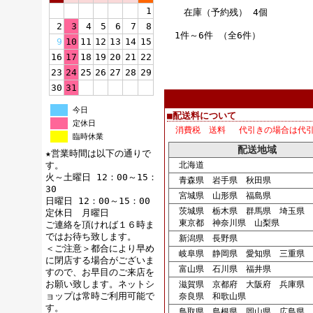
1
在庫（予約残） 4個
2
3
4
5
6
7
8
1件～6件 （全6件）
9
10
11
12
13
14
15
16
17
18
19
20
21
22
23
24
25
26
27
28
29
30
31
今日
■配送料について
定休日
消費税 送料 代引きの場合は代
臨時休業
配送地域
★営業時間は以下の通りで
す。
北海道
火～土曜日 12：00～15：
青森県 岩手県 秋田県
30
宮城県 山形県 福島県
日曜日 12：00～15：00
茨城県 栃木県 群馬県 埼玉県 
定休日 月曜日
東京都 神奈川県 山梨県
ご連絡を頂ければ１６時ま
ではお待ち致します。
新潟県 長野県
＜ご注意＞都合により早め
岐阜県 静岡県 愛知県 三重県
に閉店する場合がございま
富山県 石川県 福井県
すので、お早目のご来店を
お願い致します。ネットシ
滋賀県 京都府 大阪府 兵庫県
ョップは常時ご利用可能で
奈良県 和歌山県
す。
鳥取県 島根県 岡山県 広島県 