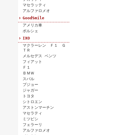
マセラッティ
アルファロメオ
GoodSmile
アメリカ車
ポルシェ
IXO
マクラーレン Ｆ１ Ｇ
ＴＲ
メルセデス ベンツ
フィアット
Ｆ１
ＢＭＷ
スバル
プジョー
ジャガー
トヨタ
シトロエン
アストンマーチン
マセラティ
ミツビシ
フェラーリ
アルファロメオ