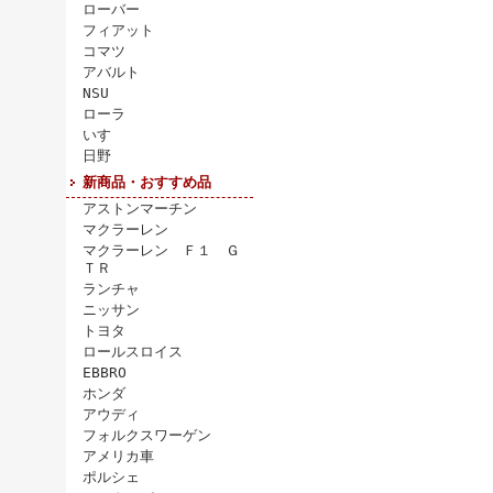
ローバー
フィアット
コマツ
アバルト
NSU
ローラ
いすゞ
日野
新商品・おすすめ品
アストンマーチン
マクラーレン
マクラーレン Ｆ１ Ｇ
ＴＲ
ランチャ
ニッサン
トヨタ
ロールスロイス
EBBRO
ホンダ
アウディ
フォルクスワーゲン
アメリカ車
ポルシェ