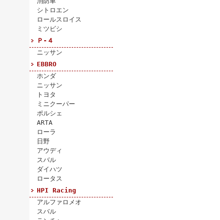
消防車
シトロエン
ロールスロイス
ミツビシ
Ｐ-４
ニッサン
EBBRO
ホンダ
ニッサン
トヨタ
ミニクーパー
ポルシェ
ARTA
ローラ
日野
アウディ
スバル
ダイハツ
ロータス
HPI Racing
アルファロメオ
スバル