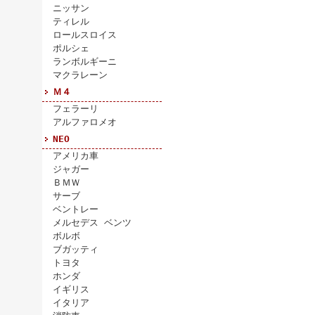
ニッサン
ティレル
ロールスロイス
ポルシェ
ランボルギーニ
マクラレーン
Ｍ４
フェラーリ
アルファロメオ
NEO
アメリカ車
ジャガー
ＢＭＷ
サーブ
ベントレー
メルセデス ベンツ
ボルボ
ブガッティ
トヨタ
ホンダ
イギリス
イタリア