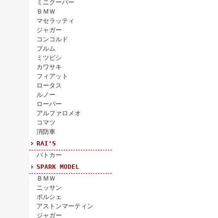
ミニクーパー
ＢＭＷ
マセラッティ
ジャガー
コンコルド
ブルム
ミツビシ
カワサキ
フィアット
ロータス
ルノー
ローバー
アルファロメオ
コマツ
消防車
RAI'S
パトカー
SPARK MODEL
ＢＭＷ
ニッサン
ポルシェ
アストンマーティン
ジャガー