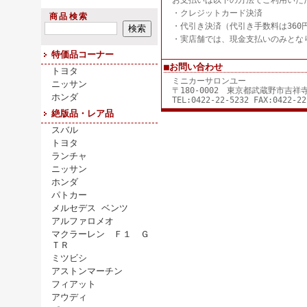
お支払いは以下の方法でご利用いた
・クレジットカード決済
商品検索
・代引き決済（代引き手数料は360
・実店舗では、現金支払いのみとな
特価品コーナー
■お問い合わせ
トヨタ
ミニカーサロンユー
ニッサン
〒180-0002 東京都武蔵野市吉
ホンダ
TEL:0422-22-5232 FAX:0422-22
絶版品・レア品
スバル
トヨタ
ランチャ
ニッサン
ホンダ
パトカー
メルセデス ベンツ
アルファロメオ
マクラーレン Ｆ１ Ｇ
ＴＲ
ミツビシ
アストンマーチン
フィアット
アウディ