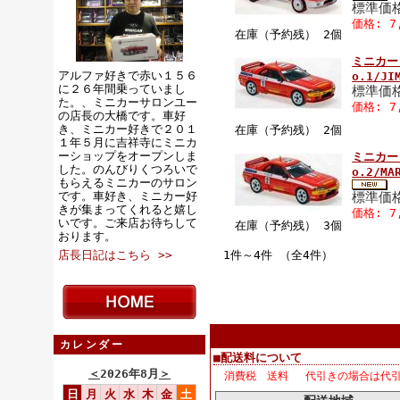
標準価格
価格: 7
在庫（予約残） 2個
ミニカー 
アルファ好きで赤い１５６
o.1/J
に２６年間乗っていまし
標準価格
た。、ミニカーサロンユー
価格: 7
の店長の大橋です。車好
き、ミニカー好きで２０１
在庫（予約残） 2個
１年５月に吉祥寺にミニカ
ーショップをオープンしま
ミニカー 
した。のんびりくつろいで
o.2/M
もらえるミニカーのサロン
です。車好き、ミニカー好
標準価格
きが集まってくれると嬉し
価格: 7
いです。ご来店お待ちして
在庫（予約残） 3個
おります。
店長日記はこちら >>
1件～4件 （全4件）
カレンダー
■配送料について
＜
2026年8月
＞
消費税 送料 代引きの場合は代
日
月
火
水
木
金
土