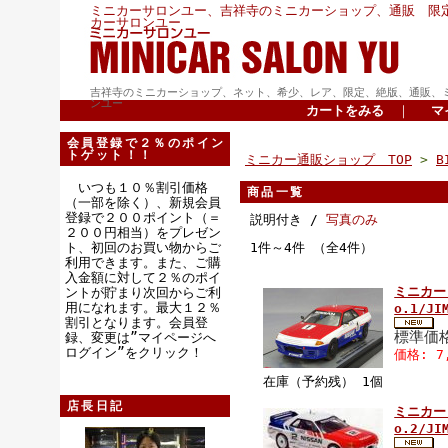
ミニカーサロンユー、吉祥寺のミニカーショップ、通販 限
カーサロンユー
吉祥寺のミニカーショップ、ネット、希少、レア、限定、絶版、通販、
ンユー
カートをみる
｜
マ
会員登録で２％のポイン
トゲット！！
ミニカー通販ショップ TOP
>
B
いつも１０％割引価格
商品一覧
（一部を除く）、新規会員
登録で２００ポイント（＝
説明付き /
写真のみ
２００円相当）をプレゼン
ト、初回のお買い物からご
1件～4件 （全4件）
利用できます。また、ご購
入金額に対して２％のポイ
ミニカー 
ントが貯まり次回からご利
用になれます。最大１２％
o.1/J
割引となります。会員登
標準価格
録、変更は”マイページへ
ログイン”をクリック！
価格: 7
在庫（予約残） 1個
店長日記
ミニカー 
o.2/J