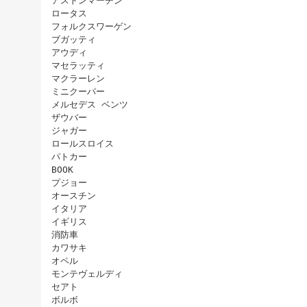
アストンマーチン
ロータス
フォルクスワーゲン
ブガッティ
アウディ
マセラッティ
マクラーレン
ミニクーパー
メルセデス ベンツ
ザウバー
ジャガー
ロールスロイス
パトカー
BOOK
プジョー
オースチン
イタリア
イギリス
消防車
カワサキ
オペル
モンテヴェルディ
セアト
ボルボ