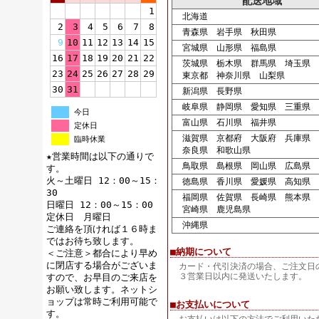
配送地域
1
北海道
2
3
4
5
6
7
8
青森県 岩手県 秋田県
9
10
11
12
13
14
15
宮城県 山形県 福島県
16
17
18
19
20
21
22
茨城県 栃木県 群馬県 埼玉県 
23
24
25
26
27
28
29
東京都 神奈川県 山梨県
30
31
新潟県 長野県
岐阜県 静岡県 愛知県 三重県
今日
富山県 石川県 福井県
定休日
滋賀県 京都府 大阪府 兵庫県
臨時休業
奈良県 和歌山県
★営業時間は以下の通りで
鳥取県 島根県 岡山県 広島県 
す。
火～土曜日 12：00～15：
徳島県 香川県 愛媛県 高知県
30
福岡県 佐賀県 長崎県 熊本県 
日曜日 12：00～15：00
宮崎県 鹿児島県
定休日 月曜日
沖縄県
ご連絡を頂ければ１６時ま
ではお待ち致します。
■納期について
＜ご注意＞都合により早め
に閉店する場合がございま
カード・代引決済の場合、ご注文日
３営業日以内に発送いたします。
すので、お早目のご来店を
お願い致します。ネットシ
ョップは常時ご利用可能で
■お支払いについて
す。