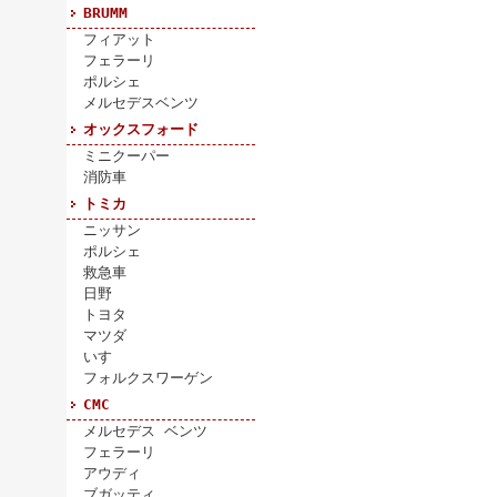
BRUMM
フィアット
フェラーリ
ポルシェ
メルセデスベンツ
オックスフォード
ミニクーパー
消防車
トミカ
ニッサン
ポルシェ
救急車
日野
トヨタ
マツダ
いすゞ
フォルクスワーゲン
CMC
メルセデス ベンツ
フェラーリ
アウディ
ブガッティ