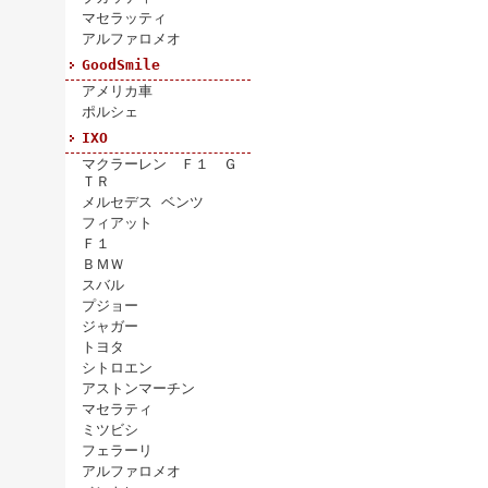
マセラッティ
アルファロメオ
GoodSmile
アメリカ車
ポルシェ
IXO
マクラーレン Ｆ１ Ｇ
ＴＲ
メルセデス ベンツ
フィアット
Ｆ１
ＢＭＷ
スバル
プジョー
ジャガー
トヨタ
シトロエン
アストンマーチン
マセラティ
ミツビシ
フェラーリ
アルファロメオ