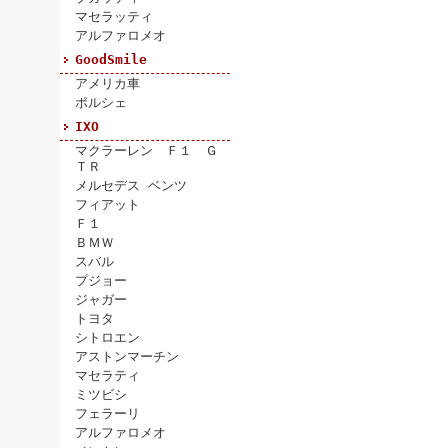
マセラッティ
アルファロメオ
GoodSmile
アメリカ車
ポルシェ
IXO
マクラーレン Ｆ１ Ｇ
ＴＲ
メルセデス ベンツ
フィアット
Ｆ１
ＢＭＷ
スバル
プジョー
ジャガー
トヨタ
シトロエン
アストンマーチン
マセラティ
ミツビシ
フェラーリ
アルファロメオ