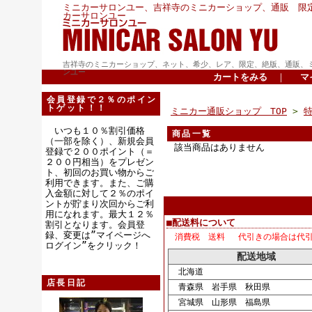
ミニカーサロンユー、吉祥寺のミニカーショップ、通販 限
カーサロンユー
吉祥寺のミニカーショップ、ネット、希少、レア、限定、絶版、通販、
ンユー
カートをみる
｜
マ
会員登録で２％のポイン
トゲット！！
ミニカー通販ショップ TOP
>
いつも１０％割引価格
商品一覧
（一部を除く）、新規会員
該当商品はありません
登録で２００ポイント（＝
２００円相当）をプレゼン
ト、初回のお買い物からご
利用できます。また、ご購
入金額に対して２％のポイ
ントが貯まり次回からご利
用になれます。最大１２％
■配送料について
割引となります。会員登
録、変更は”マイページへ
消費税 送料 代引きの場合は代
ログイン”をクリック！
配送地域
北海道
店長日記
青森県 岩手県 秋田県
宮城県 山形県 福島県