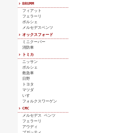
BRUMM
フィアット
フェラーリ
ポルシェ
メルセデスベンツ
オックスフォード
ミニクーパー
消防車
トミカ
ニッサン
ポルシェ
救急車
日野
トヨタ
マツダ
いすゞ
フォルクスワーゲン
CMC
メルセデス ベンツ
フェラーリ
アウディ
ブガッティ