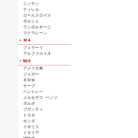
ニッサン
ティレル
ロールスロイス
ポルシェ
ランボルギーニ
マクラレーン
Ｍ４
フェラーリ
アルファロメオ
NEO
アメリカ車
ジャガー
ＢＭＷ
サーブ
ベントレー
メルセデス ベンツ
ボルボ
ブガッティ
トヨタ
ホンダ
イギリス
イタリア