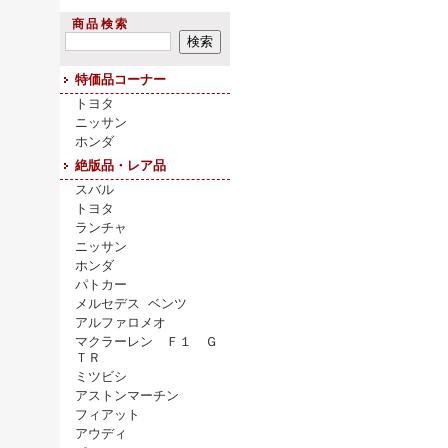
商品検索
特価品コーナー
トヨタ
ニッサン
ホンダ
絶版品・レア品
スバル
トヨタ
ランチャ
ニッサン
ホンダ
パトカー
メルセデス ベンツ
アルファロメオ
マクラーレン Ｆ１ Ｇ
ＴＲ
ミツビシ
アストンマーチン
フィアット
アウディ