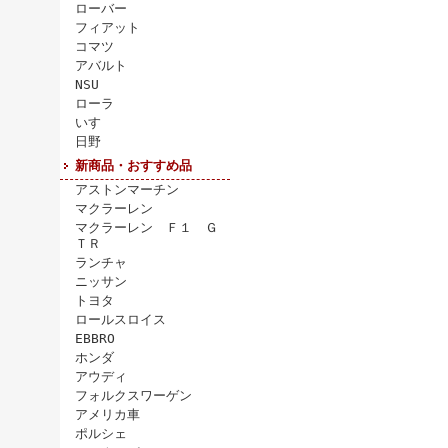
ローバー
フィアット
コマツ
アバルト
NSU
ローラ
いすゞ
日野
新商品・おすすめ品
アストンマーチン
マクラーレン
マクラーレン Ｆ１ Ｇ
ＴＲ
ランチャ
ニッサン
トヨタ
ロールスロイス
EBBRO
ホンダ
アウディ
フォルクスワーゲン
アメリカ車
ポルシェ