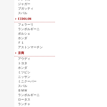
ジャガー
ブガッティ
スバル
EIDOLON
フェラーリ
ランボルギーニ
ポルシェ
ホンダ
Ｆ１
アストンマーチン
京商
アウディ
トヨタ
ホンダ
ミツビシ
ニッサン
ミニクーパー
スバル
ＢＭＷ
ランボルギーニ
ロータス
ランチャ