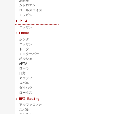
消防車
シトロエン
ロールスロイス
ミツビシ
Ｐ-４
ニッサン
EBBRO
ホンダ
ニッサン
トヨタ
ミニクーパー
ポルシェ
ARTA
ローラ
日野
アウディ
スバル
ダイハツ
ロータス
HPI Racing
アルファロメオ
スバル