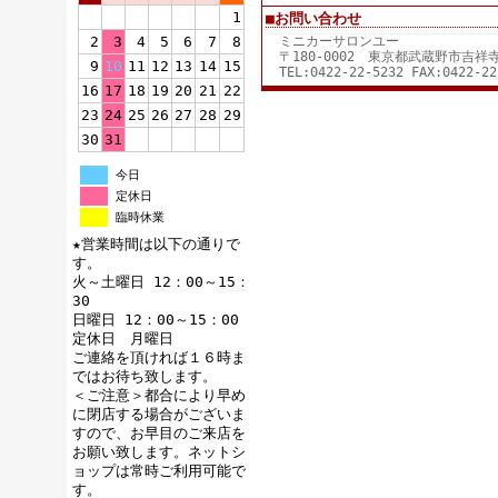
1
■お問い合わせ
2
3
4
5
6
7
8
ミニカーサロンユー
〒180-0002 東京都武蔵野市吉
9
10
11
12
13
14
15
TEL:0422-22-5232 FAX:0422-22
16
17
18
19
20
21
22
23
24
25
26
27
28
29
30
31
今日
定休日
臨時休業
★営業時間は以下の通りで
す。
火～土曜日 12：00～15：
30
日曜日 12：00～15：00
定休日 月曜日
ご連絡を頂ければ１６時ま
ではお待ち致します。
＜ご注意＞都合により早め
に閉店する場合がございま
すので、お早目のご来店を
お願い致します。ネットシ
ョップは常時ご利用可能で
す。