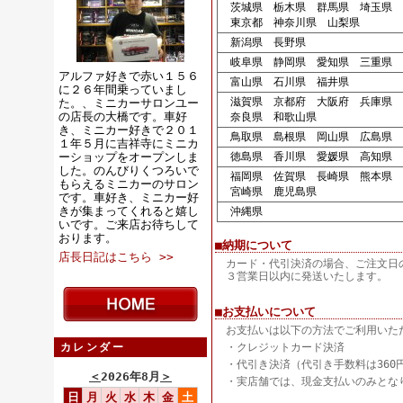
茨城県 栃木県 群馬県 埼玉県 
東京都 神奈川県 山梨県
新潟県 長野県
岐阜県 静岡県 愛知県 三重県
アルファ好きで赤い１５６
富山県 石川県 福井県
に２６年間乗っていまし
滋賀県 京都府 大阪府 兵庫県
た。、ミニカーサロンユー
の店長の大橋です。車好
奈良県 和歌山県
き、ミニカー好きで２０１
鳥取県 島根県 岡山県 広島県 
１年５月に吉祥寺にミニカ
ーショップをオープンしま
徳島県 香川県 愛媛県 高知県
した。のんびりくつろいで
福岡県 佐賀県 長崎県 熊本県 
もらえるミニカーのサロン
宮崎県 鹿児島県
です。車好き、ミニカー好
きが集まってくれると嬉し
沖縄県
いです。ご来店お待ちして
おります。
■納期について
店長日記はこちら >>
カード・代引決済の場合、ご注文日
３営業日以内に発送いたします。
■お支払いについて
お支払いは以下の方法でご利用いた
カレンダー
・クレジットカード決済
・代引き決済（代引き手数料は360
＜
2026年8月
＞
・実店舗では、現金支払いのみとな
日
月
火
水
木
金
土