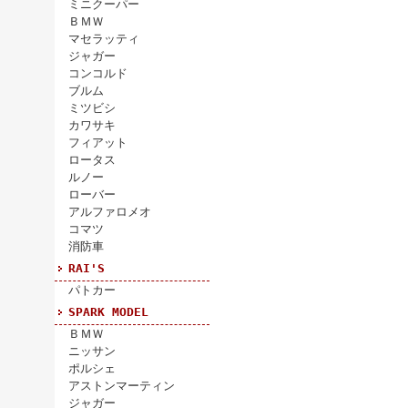
ミニクーパー
ＢＭＷ
マセラッティ
ジャガー
コンコルド
ブルム
ミツビシ
カワサキ
フィアット
ロータス
ルノー
ローバー
アルファロメオ
コマツ
消防車
RAI'S
パトカー
SPARK MODEL
ＢＭＷ
ニッサン
ポルシェ
アストンマーティン
ジャガー