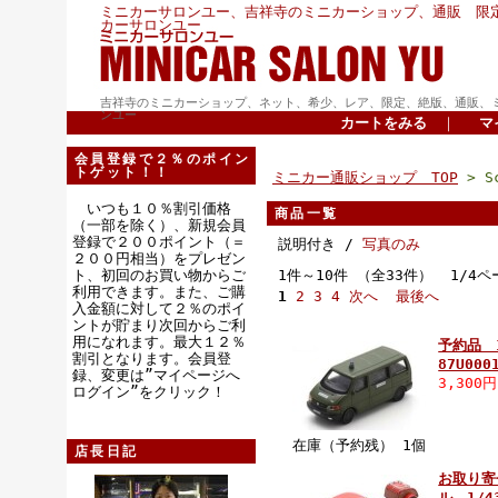
ミニカーサロンユー、吉祥寺のミニカーショップ、通販 限
カーサロンユー
吉祥寺のミニカーショップ、ネット、希少、レア、限定、絶版、通販、
ンユー
カートをみる
｜
マ
会員登録で２％のポイン
トゲット！！
ミニカー通販ショップ TOP
> Sc
いつも１０％割引価格
商品一覧
（一部を除く）、新規会員
登録で２００ポイント（＝
説明付き /
写真のみ
２００円相当）をプレゼン
ト、初回のお買い物からご
1件～10件 （全33件） 1/4ペ
利用できます。また、ご購
1
2
3
4
次へ
最後へ
入金額に対して２％のポイ
ントが貯まり次回からご利
用になれます。最大１２％
予約品 
割引となります。会員登
87U000
録、変更は”マイページへ
3,300
ログイン”をクリック！
在庫（予約残） 1個
店長日記
お取り寄
ル 1/43