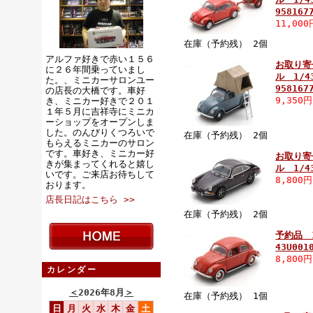
958167
11,00
在庫（予約残） 2個
アルファ好きで赤い１５６
お取り寄
に２６年間乗っていまし
ル 1/43
た。、ミニカーサロンユー
958167
の店長の大橋です。車好
9,350
き、ミニカー好きで２０１
１年５月に吉祥寺にミニカ
ーショップをオープンしま
した。のんびりくつろいで
在庫（予約残） 2個
もらえるミニカーのサロン
です。車好き、ミニカー好
お取り寄
きが集まってくれると嬉し
ル 1/43
いです。ご来店お待ちして
8,800
おります。
店長日記はこちら >>
在庫（予約残） 2個
予約品 
43U001
8,800
カレンダー
＜
2026年8月
＞
在庫（予約残） 1個
日
月
火
水
木
金
土