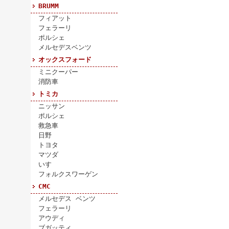
BRUMM
フィアット
フェラーリ
ポルシェ
メルセデスベンツ
オックスフォード
ミニクーパー
消防車
トミカ
ニッサン
ポルシェ
救急車
日野
トヨタ
マツダ
いすゞ
フォルクスワーゲン
CMC
メルセデス ベンツ
フェラーリ
アウディ
ブガッティ