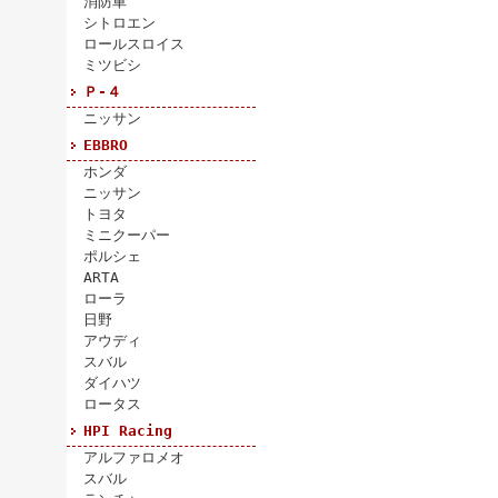
消防車
シトロエン
ロールスロイス
ミツビシ
Ｐ-４
ニッサン
EBBRO
ホンダ
ニッサン
トヨタ
ミニクーパー
ポルシェ
ARTA
ローラ
日野
アウディ
スバル
ダイハツ
ロータス
HPI Racing
アルファロメオ
スバル