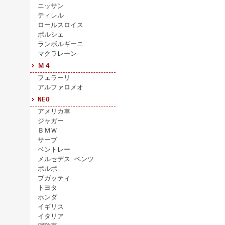
ニッサン
ティレル
ロールスロイス
ポルシェ
ランボルギーニ
マクラレーン
Ｍ４
フェラーリ
アルファロメオ
NEO
アメリカ車
ジャガー
ＢＭＷ
サーブ
ベントレー
メルセデス ベンツ
ボルボ
ブガッティ
トヨタ
ホンダ
イギリス
イタリア