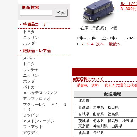
ル 1/43
商品検索
8,800
特価品コーナー
在庫（予約残） 2個
トヨタ
ニッサン
1件～10件 （全33件） 1/4ペ
ホンダ
1
2
3
4
次へ
最後へ
絶版品・レア品
スバル
トヨタ
ランチャ
ニッサン
■配送料について
ホンダ
消費税 送料 代引きの場合は代
パトカー
メルセデス ベンツ
配送地域
アルファロメオ
北海道
マクラーレン Ｆ１ Ｇ
青森県 岩手県 秋田県
ＴＲ
宮城県 山形県 福島県
ミツビシ
アストンマーチン
茨城県 栃木県 群馬県 埼玉県 
東京都 神奈川県 山梨県
フィアット
アウディ
新潟県 長野県