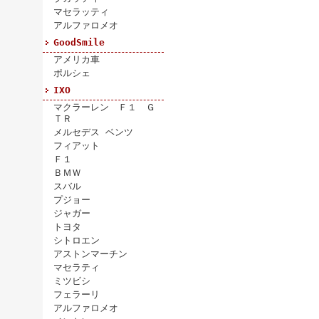
マセラッティ
アルファロメオ
GoodSmile
アメリカ車
ポルシェ
IXO
マクラーレン Ｆ１ Ｇ
ＴＲ
メルセデス ベンツ
フィアット
Ｆ１
ＢＭＷ
スバル
プジョー
ジャガー
トヨタ
シトロエン
アストンマーチン
マセラティ
ミツビシ
フェラーリ
アルファロメオ