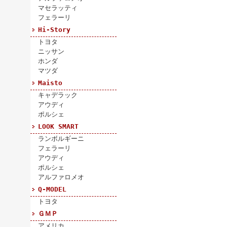
マセラッティ
フェラーリ
Hi-Story
トヨタ
ニッサン
ホンダ
マツダ
Maisto
キャデラック
アウディ
ポルシェ
LOOK SMART
ランボルギーニ
フェラーリ
アウディ
ポルシェ
アルファロメオ
Q-MODEL
トヨタ
ＧＭＰ
アメリカ