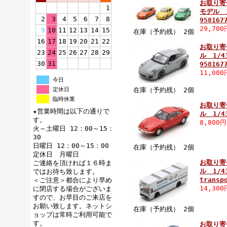
お取り寄
1
モデル 1/
2
3
4
5
6
7
8
958167
29,70
9
10
11
12
13
14
15
在庫（予約残） 2個
16
17
18
19
20
21
22
お取り寄
23
24
25
26
27
28
29
ル 1/43
30
31
958167
11,00
今日
定休日
在庫（予約残） 2個
臨時休業
お取り寄
★営業時間は以下の通りで
ル 1/43
す。
8,800
火～土曜日 12：00～15：
30
日曜日 12：00～15：00
在庫（予約残） 2個
定休日 月曜日
お取り寄
ご連絡を頂ければ１６時ま
ル 1/43
ではお待ち致します。
transp
＜ご注意＞都合により早め
14,30
に閉店する場合がございま
すので、お早目のご来店を
お願い致します。ネットシ
在庫（予約残） 2個
ョップは常時ご利用可能で
す。
お取り寄