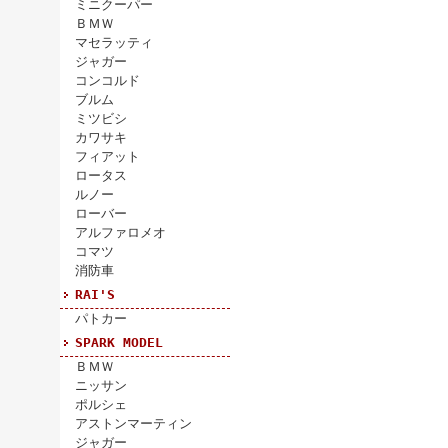
ミニクーパー
ＢＭＷ
マセラッティ
ジャガー
コンコルド
ブルム
ミツビシ
カワサキ
フィアット
ロータス
ルノー
ローバー
アルファロメオ
コマツ
消防車
RAI'S
パトカー
SPARK MODEL
ＢＭＷ
ニッサン
ポルシェ
アストンマーティン
ジャガー