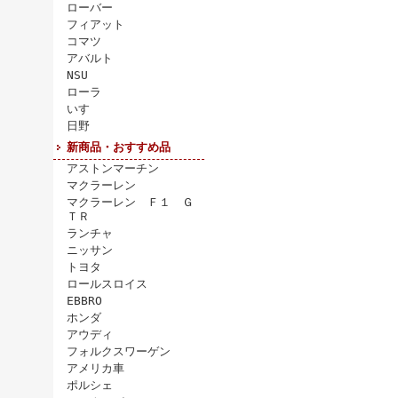
ローバー
フィアット
コマツ
アバルト
NSU
ローラ
いすゞ
日野
新商品・おすすめ品
アストンマーチン
マクラーレン
マクラーレン Ｆ１ Ｇ
ＴＲ
ランチャ
ニッサン
トヨタ
ロールスロイス
EBBRO
ホンダ
アウディ
フォルクスワーゲン
アメリカ車
ポルシェ