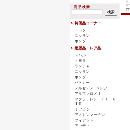
ミ
〒
商品検索
TE
特価品コーナー
トヨタ
ニッサン
ホンダ
絶版品・レア品
スバル
トヨタ
ランチャ
ニッサン
ホンダ
パトカー
メルセデス ベンツ
アルファロメオ
マクラーレン Ｆ１ Ｇ
ＴＲ
ミツビシ
アストンマーチン
フィアット
アウディ