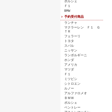
ポルシェ
Ｆ１
BMW
予約受付商品
ランチャ
マクラーレン Ｆ１ Ｇ
ＴＲ
フェラーリ
トヨタ
スバル
ニッサン
ランボルギーニ
ホンダ
アメリカ
マツダ
Ｆ１
ミツビシ
シトロエン
ルノー
アルファロメオ
ＢＭＷ
ポルシェ
ベントレー