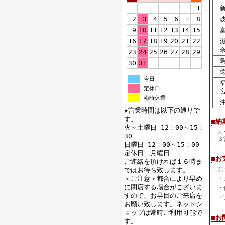
1
新
2
3
4
5
6
7
8
岐
9
10
11
12
13
14
15
富
16
17
18
19
20
21
22
滋
奈
23
24
25
26
27
28
29
鳥
30
31
徳
今日
福
定休日
宮
臨時休業
沖
★営業時間は以下の通りで
す。
■納
火～土曜日 12：00～15：
カ
30
３
日曜日 12：00～15：00
定休日 月曜日
■お
ご連絡を頂ければ１６時ま
お
ではお待ち致します。
＜ご注意＞都合により早め
・
に閉店する場合がございま
・
すので、お早目のご来店を
・
お願い致します。ネットシ
ョップは常時ご利用可能で
■お
す。