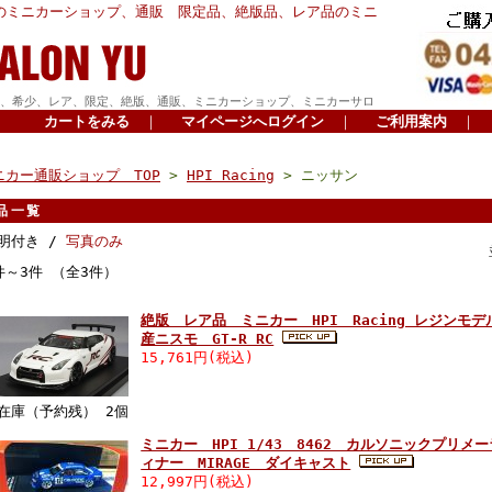
のミニカーショップ、通販 限定品、絶版品、レア品のミニ
、希少、レア、限定、絶版、通販、ミニカーショップ、ミニカーサロ
カートをみる
｜
マイページへログイン
｜
ご利用案内
｜
ニカー通販ショップ TOP
>
HPI Racing
> ニッサン
品一覧
明付き /
写真のみ
件～3件 （全3件）
絶版 レア品 ミニカー HPI Racing レジンモデル
産ニスモ GT-R RC
15,761円(税込)
在庫（予約残） 2個
ミニカー HPI 1/43 8462 カルソニックプリメーラ 
ィナー MIRAGE ダイキャスト
12,997円(税込)