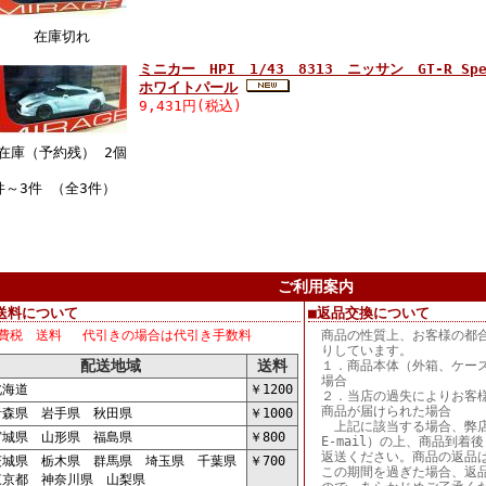
在庫切れ
ミニカー HPI 1/43 8313 ニッサン GT-R Sp
ホワイトパール
9,431円(税込)
在庫（予約残） 2個
件～3件 （全3件）
ご利用案内
送料について
■返品交換について
費税 送料 代引きの場合は代引き手数料
商品の性質上、お客様の都
りしています。
配送地域
送料
１．商品本体（外箱、ケー
場合
海道
￥1200
２．当店の過失によりお客
商品が届けられた場合
森県 岩手県 秋田県
￥1000
上記に該当する場合、弊店
城県 山形県 福島県
￥800
E-mail）の上、商品到
返送ください。商品の返品
城県 栃木県 群馬県 埼玉県 千葉県
￥700
この期間を過ぎた場合、返
京都 神奈川県 山梨県