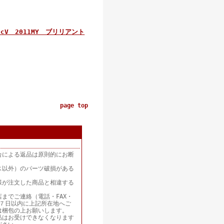
ecV 2011MY ブリリアント
page top
合による返品は原則的にお断
ス以外）のパーツ破損がある
様が注文した商品と相違する
までご連絡（電話・FAX・
着後７日以内に上記所在地へご
は梱包の上お願いします。
品はお受けできなくなります