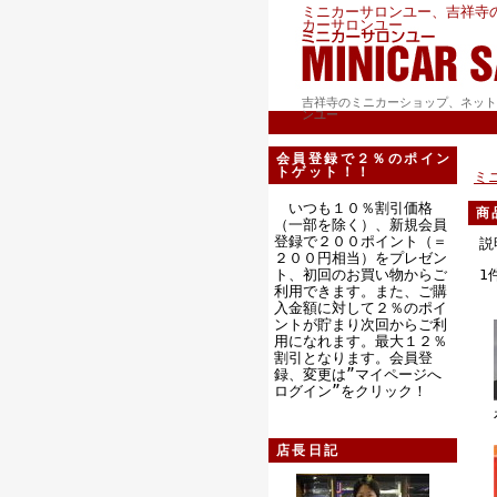
ミニカーサロンユー、吉祥寺
カーサロンユー
吉祥寺のミニカーショップ、ネット
ンユー
会員登録で２％のポイン
トゲット！！
ミ
いつも１０％割引価格
商
（一部を除く）、新規会員
登録で２００ポイント（＝
説
２００円相当）をプレゼン
ト、初回のお買い物からご
1
利用できます。また、ご購
入金額に対して２％のポイ
ントが貯まり次回からご利
用になれます。最大１２％
割引となります。会員登
録、変更は”マイページへ
ログイン”をクリック！
店長日記