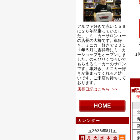
アルファ好きで赤い１５６
に２６年間乗っていまし
た。、ミニカーサロンユー
の店長の大橋です。車好
き、ミニカー好きで２０１
１年５月に吉祥寺にミニカ
1
ーショップをオープンしま
した。のんびりくつろいで
もらえるミニカーのサロン
です。車好き、ミニカー好
きが集まってくれると嬉し
いです。ご来店お待ちして
おります。
店長日記はこちら >>
■配
消
北
青
カレンダー
宮
＜
2026年8月
＞
茨
日
月
火
水
木
金
土
東