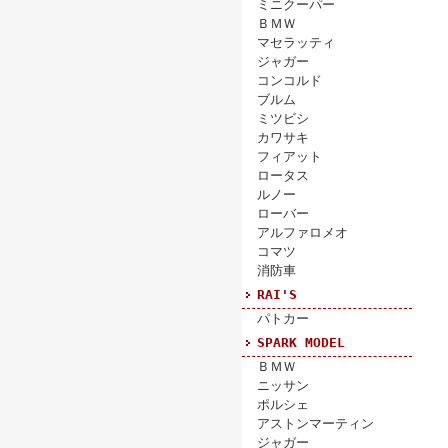
ミニクーパー
ＢＭＷ
マセラッティ
ジャガー
コンコルド
ブルム
ミツビシ
カワサキ
フィアット
ロータス
ルノー
ローバー
アルファロメオ
コマツ
消防車
RAI'S
パトカー
SPARK MODEL
ＢＭＷ
ニッサン
ポルシェ
アストンマーティン
ジャガー