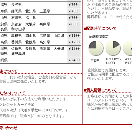
ので、あらかじめご了承く
お客様都合のご返品の場合
潟県 長野県
￥700
ただし、不良品交換、誤品
阜県 静岡県 愛知県 三重県
￥700
いただきます。
弊店着払いにてご送付くだ
山県 石川県 福井県
￥700
賀県 京都府 大阪府 兵庫県
￥800
■配送時間について
良県 和歌山県
取県 島根県 岡山県 広島県 山口県
￥1100
島県 香川県 愛媛県 高知県
￥1200
岡県 佐賀県 長崎県 熊本県 大分県
￥1200
崎県 鹿児島県
縄県
￥2400
佐川急便でお届けします。
期について
ご指定時間帯に配達するよ
ード・代引決済の場合、ご注文日の翌営業日から
指示いたします。
営業日以内に発送いたします。
■個人情報について
支払いについて
お客様からお預かりした大
支払いは以下の方法でご利用いただけます。
メールアドレスなど)を、 
機関からの提出要請があっ
クレジットカード決済
たは利用する事は一切ござ
代引き決済（代引き手数料は360円です。）
実店舗では、現金支払いのみとなります。
問い合わせ