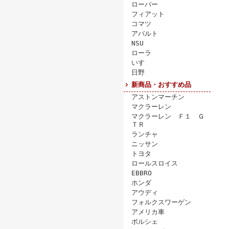
ローバー
フィアット
コマツ
アバルト
NSU
ローラ
いすゞ
日野
新商品・おすすめ品
アストンマーチン
マクラーレン
マクラーレン Ｆ１ Ｇ
ＴＲ
ランチャ
ニッサン
トヨタ
ロールスロイス
EBBRO
ホンダ
アウディ
フォルクスワーゲン
アメリカ車
ポルシェ