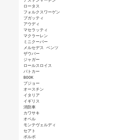
アストンマーチン
ロータス
フォルクスワーゲン
ブガッティ
アウディ
マセラッティ
マクラーレン
ミニクーパー
メルセデス ベンツ
ザウバー
ジャガー
ロールスロイス
パトカー
BOOK
プジョー
オースチン
イタリア
イギリス
消防車
カワサキ
オペル
モンテヴェルディ
セアト
ボルボ