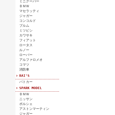
ミニクーパー
ＢＭＷ
マセラッティ
ジャガー
コンコルド
ブルム
ミツビシ
カワサキ
フィアット
ロータス
ルノー
ローバー
アルファロメオ
コマツ
消防車
RAI'S
パトカー
SPARK MODEL
ＢＭＷ
ニッサン
ポルシェ
アストンマーティン
ジャガー