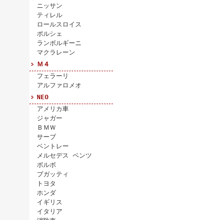
ニッサン
ティレル
ロールスロイス
ポルシェ
ランボルギーニ
マクラレーン
Ｍ４
フェラーリ
アルファロメオ
NEO
アメリカ車
ジャガー
ＢＭＷ
サーブ
ベントレー
メルセデス ベンツ
ボルボ
ブガッティ
トヨタ
ホンダ
イギリス
イタリア