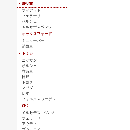
BRUMM
フィアット
フェラーリ
ポルシェ
メルセデスベンツ
オックスフォード
ミニクーパー
消防車
トミカ
ニッサン
ポルシェ
救急車
日野
トヨタ
マツダ
いすゞ
フォルクスワーゲン
CMC
メルセデス ベンツ
フェラーリ
アウディ
ブガッティ