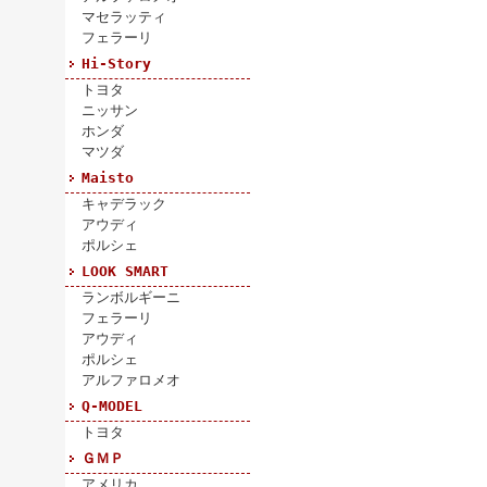
マセラッティ
フェラーリ
Hi-Story
トヨタ
ニッサン
ホンダ
マツダ
Maisto
キャデラック
アウディ
ポルシェ
LOOK SMART
ランボルギーニ
フェラーリ
アウディ
ポルシェ
アルファロメオ
Q-MODEL
トヨタ
ＧＭＰ
アメリカ