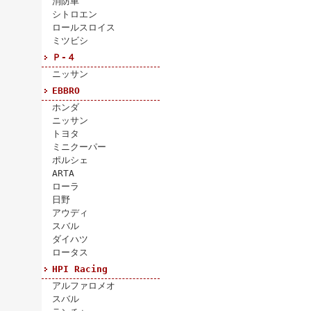
消防車
シトロエン
ロールスロイス
ミツビシ
Ｐ-４
ニッサン
EBBRO
ホンダ
ニッサン
トヨタ
ミニクーパー
ポルシェ
ARTA
ローラ
日野
アウディ
スバル
ダイハツ
ロータス
HPI Racing
アルファロメオ
スバル