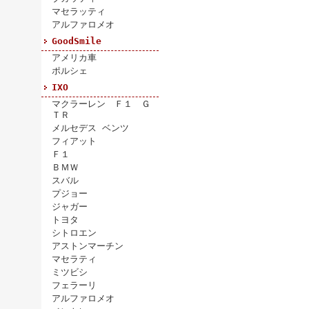
マセラッティ
アルファロメオ
GoodSmile
アメリカ車
ポルシェ
IXO
マクラーレン Ｆ１ Ｇ
ＴＲ
メルセデス ベンツ
フィアット
Ｆ１
ＢＭＷ
スバル
プジョー
ジャガー
トヨタ
シトロエン
アストンマーチン
マセラティ
ミツビシ
フェラーリ
アルファロメオ