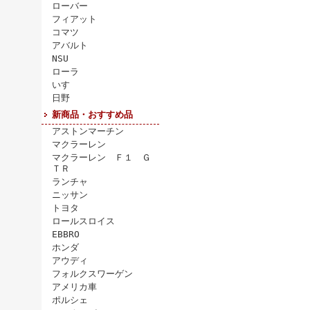
ローバー
フィアット
コマツ
アバルト
NSU
ローラ
いすゞ
日野
新商品・おすすめ品
アストンマーチン
マクラーレン
マクラーレン Ｆ１ Ｇ
ＴＲ
ランチャ
ニッサン
トヨタ
ロールスロイス
EBBRO
ホンダ
アウディ
フォルクスワーゲン
アメリカ車
ポルシェ