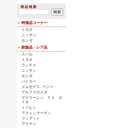
商品検索
特価品コーナー
トヨタ
ニッサン
ホンダ
絶版品・レア品
スバル
トヨタ
ランチャ
ニッサン
ホンダ
パトカー
メルセデス ベンツ
アルファロメオ
マクラーレン Ｆ１ Ｇ
ＴＲ
ミツビシ
アストンマーチン
フィアット
アウディ