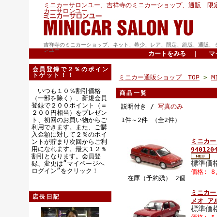
ミニカーサロンユー、吉祥寺のミニカーショップ、通販 限
カーサロンユー
吉祥寺のミニカーショップ、ネット、希少、レア、限定、絶版、通販、
ンユー
カートをみる
｜
マ
会員登録で２％のポイン
トゲット！！
ミニカー通販ショップ TOP
>
M
いつも１０％割引価格
商品一覧
（一部を除く）、新規会員
登録で２００ポイント（＝
説明付き /
写真のみ
２００円相当）をプレゼン
ト、初回のお買い物からご
1件～2件 （全2件）
利用できます。また、ご購
入金額に対して２％のポイ
ミニカー
ントが貯まり次回からご利
用になれます。最大１２％
94012
割引となります。会員登
標準価格
録、変更は”マイページへ
ログイン”をクリック！
価格: 8
在庫（予約残） 2個
ミニカー 
店長日記
メオ ア
標準価格