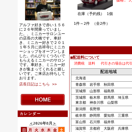
価格: 5
在庫（予約残） 1個
1件～2件 （全2件）
アルファ好きで赤い１５６
に２６年間乗っていまし
た。、ミニカーサロンユー
の店長の大橋です。車好
き、ミニカー好きで２０１
１年５月に吉祥寺にミニカ
ーショップをオープンしま
した。のんびりくつろいで
■配送料について
もらえるミニカーのサロン
消費税 送料 代引きの場合は代
です。車好き、ミニカー好
きが集まってくれると嬉し
配送地域
いです。ご来店お待ちして
おります。
北海道
店長日記はこちら >>
青森県 岩手県 秋田県
宮城県 山形県 福島県
茨城県 栃木県 群馬県 埼玉県 
東京都 神奈川県 山梨県
新潟県 長野県
カレンダー
岐阜県 静岡県 愛知県 三重県
富山県 石川県 福井県
＜
2026年8月
＞
滋賀県 京都府 大阪府 兵庫県
日
月
火
水
木
金
土