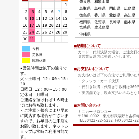
奈良県 和歌山県
1
鳥取県 島根県 岡山県 広島県 
2
3
4
5
6
7
8
徳島県 香川県 愛媛県 高知県
9
10
11
12
13
14
15
福岡県 佐賀県 長崎県 熊本県 
16
17
18
19
20
21
22
宮崎県 鹿児島県
23
24
25
26
27
28
29
沖縄県
30
31
■納期について
今日
カード・代引決済の場合、ご注文日
定休日
３営業日以内に発送いたします。
臨時休業
★営業時間は以下の通りで
■お支払いについて
す。
お支払いは以下の方法でご利用いた
火～土曜日 12：00～15：
・クレジットカード決済
30
・代引き決済（代引き手数料は360
日曜日 12：00～15：00
・実店舗では、現金支払いのみとな
定休日 月曜日
ご連絡を頂ければ１６時ま
ではお待ち致します。
■お問い合わせ
＜ご注意＞都合により早め
ミニカーサロンユー
に閉店する場合がございま
〒180-0002 東京都武蔵野市吉
TEL:0422-22-5232 FAX:0422-22
すので、お早目のご来店を
お願い致します。ネットシ
ョップは常時ご利用可能で
す。