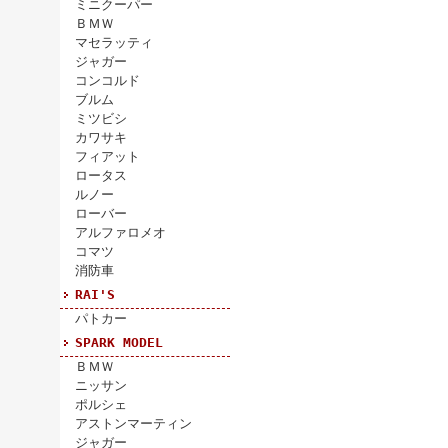
ミニクーパー
ＢＭＷ
マセラッティ
ジャガー
コンコルド
ブルム
ミツビシ
カワサキ
フィアット
ロータス
ルノー
ローバー
アルファロメオ
コマツ
消防車
RAI'S
パトカー
SPARK MODEL
ＢＭＷ
ニッサン
ポルシェ
アストンマーティン
ジャガー