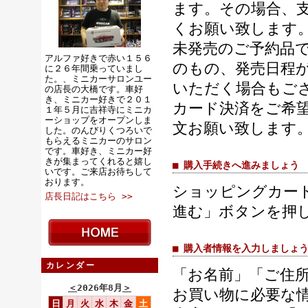
ます。その場合、
くお願い致します
未発売のご予約品
アルファ好きで赤い１５６
のもの、発売日程
に２６年間乗っていまし
た。、ミニカーサロンユー
いただく場合もご
の店長の大橋です。車好
き、ミニカー好きで２０１
カード決済をご希
１年５月に吉祥寺にミニカ
ーショップをオープンしま
文お願い致します
した。のんびりくつろいで
もらえるミニカーのサロン
です。車好き、ミニカー好
きが集まってくれると嬉し
■ 購入手続きへ進みましょう
いです。ご来店お待ちして
おります。
ショッピングカー
店長日記はこちら >>
進む」ボタンを押
■ 購入者情報を入力しましょ
カレンダー
「お名前」「ご住
＜
2026年8月
＞
お買い物に必要な
日
月
火
水
木
金
土