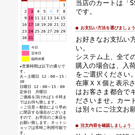
当店のカートは「S
1
です。
2
3
4
5
6
7
8
9
10
11
12
13
14
15
16
17
18
19
20
21
22
■ お支払い方法を選びましょ
23
24
25
26
27
28
29
30
31
お好きなお支払い
い。
今日
定休日
システム上、全て
臨時休業
購入の場合は、入
★営業時間は以下の通りで
す。
をご選択ください
火～土曜日 12：00～15：
30
在庫ＸＸ個と表示
日曜日 12：00～15：00
はお客さま都合で
定休日 月曜日
ご連絡を頂ければ１６時ま
ださいませ。カー
ではお待ち致します。
＜ご注意＞都合により早め
は別々にご注文お
に閉店する場合がございま
すので、お早目のご来店を
お願い致します。ネットシ
■ 注文内容を確認しましょう
ョップは常時ご利用可能で
す。