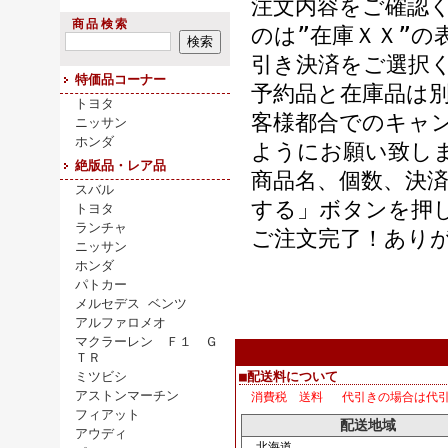
注文内容をご確認く
商品検索
のは”在庫ＸＸ”
引き決済をご選択
特価品コーナー
予約品と在庫品は
トヨタ
客様都合でのキャ
ニッサン
ホンダ
ようにお願い致し
絶版品・レア品
商品名、個数、決
スバル
する」ボタンを押
トヨタ
ランチャ
ご注文完了！あり
ニッサン
ホンダ
パトカー
メルセデス ベンツ
アルファロメオ
マクラーレン Ｆ１ Ｇ
ＴＲ
ミツビシ
■配送料について
アストンマーチン
消費税 送料 代引きの場合は代
フィアット
配送地域
アウディ
北海道