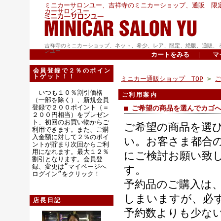
ミニカーサロンユー、吉祥寺のミニカーショップ、通販 限
カーサロンユー
吉祥寺のミニカーショップ、ネット、希少、レア、限定、絶版、通販、
ンユー
カートをみる
｜
マ
会員登録で２％のポイン
トゲット！！
ミニカー通販ショップ TOP
>
いつも１０％割引価格
ご利用案内
（一部を除く）、新規会員
登録で２００ポイント（＝
■ ご希望の商品を選んでカゴ
２００円相当）をプレゼン
ト、初回のお買い物からご
ご希望の商品を選
利用できます。また、ご購
入金額に対して２％のポイ
い。お客さま都合
ントが貯まり次回からご利
用になれます。最大１２％
にご検討お願い致
割引となります。会員登
録、変更は”マイページへ
す。
ログイン”をクリック！
予約品のご購入は
しまいますが、必
店長日記
予約数よりも少な