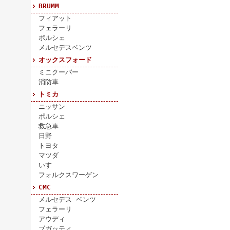
BRUMM
フィアット
フェラーリ
ポルシェ
メルセデスベンツ
オックスフォード
ミニクーパー
消防車
トミカ
ニッサン
ポルシェ
救急車
日野
トヨタ
マツダ
いすゞ
フォルクスワーゲン
CMC
メルセデス ベンツ
フェラーリ
アウディ
ブガッティ