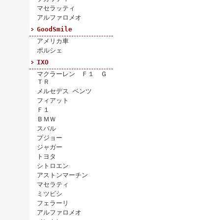
マセラッティ
アルファロメオ
GoodSmile
アメリカ車
ポルシェ
IXO
マクラーレン Ｆ１ Ｇ
ＴＲ
メルセデス ベンツ
フィアット
Ｆ１
ＢＭＷ
スバル
プジョー
ジャガー
トヨタ
シトロエン
アストンマーチン
マセラティ
ミツビシ
フェラーリ
アルファロメオ