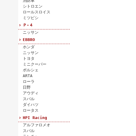
消防車
シトロエン
ロールスロイス
ミツビシ
Ｐ-４
ニッサン
EBBRO
ホンダ
ニッサン
トヨタ
ミニクーパー
ポルシェ
ARTA
ローラ
日野
アウディ
スバル
ダイハツ
ロータス
HPI Racing
アルファロメオ
スバル