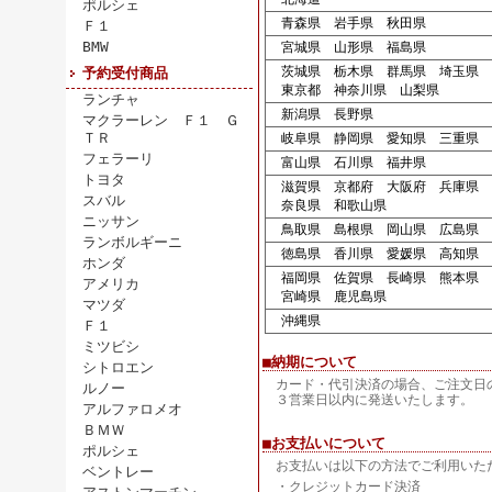
ポルシェ
青森県 岩手県 秋田県
Ｆ１
BMW
宮城県 山形県 福島県
茨城県 栃木県 群馬県 埼玉県 
予約受付商品
東京都 神奈川県 山梨県
ランチャ
新潟県 長野県
マクラーレン Ｆ１ Ｇ
ＴＲ
岐阜県 静岡県 愛知県 三重県
フェラーリ
富山県 石川県 福井県
トヨタ
滋賀県 京都府 大阪府 兵庫県
スバル
奈良県 和歌山県
ニッサン
鳥取県 島根県 岡山県 広島県 
ランボルギーニ
徳島県 香川県 愛媛県 高知県
ホンダ
福岡県 佐賀県 長崎県 熊本県 
アメリカ
宮崎県 鹿児島県
マツダ
沖縄県
Ｆ１
ミツビシ
■納期について
シトロエン
カード・代引決済の場合、ご注文日
ルノー
３営業日以内に発送いたします。
アルファロメオ
ＢＭＷ
■お支払いについて
ポルシェ
お支払いは以下の方法でご利用いた
ベントレー
・クレジットカード決済