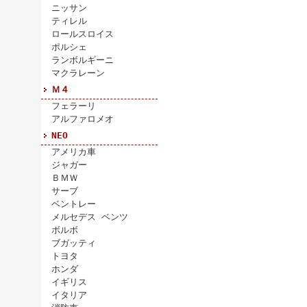
ニッサン
ティレル
ロールスロイス
ポルシェ
ランボルギーニ
マクラレーン
Ｍ４
フェラーリ
アルファロメオ
NEO
アメリカ車
ジャガー
ＢＭＷ
サーブ
ベントレー
メルセデス ベンツ
ボルボ
ブガッティ
トヨタ
ホンダ
イギリス
イタリア