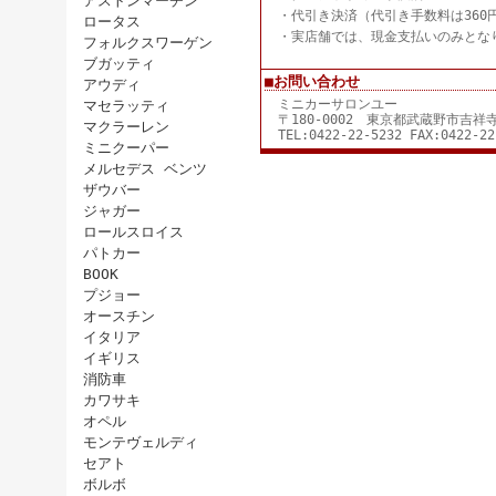
アストンマーチン
・代引き決済（代引き手数料は360
ロータス
・実店舗では、現金支払いのみとな
フォルクスワーゲン
ブガッティ
■お問い合わせ
アウディ
ミニカーサロンユー
マセラッティ
〒180-0002 東京都武蔵野市吉
マクラーレン
TEL:0422-22-5232 FAX:0422-22
ミニクーパー
メルセデス ベンツ
ザウバー
ジャガー
ロールスロイス
パトカー
BOOK
プジョー
オースチン
イタリア
イギリス
消防車
カワサキ
オペル
モンテヴェルディ
セアト
ボルボ