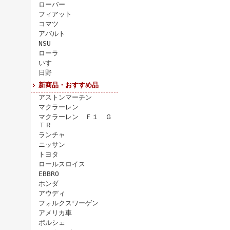
ローバー
フィアット
コマツ
アバルト
NSU
ローラ
いすゞ
日野
新商品・おすすめ品
アストンマーチン
マクラーレン
マクラーレン Ｆ１ Ｇ
ＴＲ
ランチャ
ニッサン
トヨタ
ロールスロイス
EBBRO
ホンダ
アウディ
フォルクスワーゲン
アメリカ車
ポルシェ