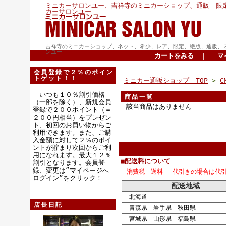
ミニカーサロンユー、吉祥寺のミニカーショップ、通販 限
カーサロンユー
吉祥寺のミニカーショップ、ネット、希少、レア、限定、絶版、通販、
ンユー
カートをみる
｜
マ
会員登録で２％のポイン
トゲット！！
ミニカー通販ショップ TOP
>
C
いつも１０％割引価格
商品一覧
（一部を除く）、新規会員
該当商品はありません
登録で２００ポイント（＝
２００円相当）をプレゼン
ト、初回のお買い物からご
利用できます。また、ご購
入金額に対して２％のポイ
ントが貯まり次回からご利
用になれます。最大１２％
■配送料について
割引となります。会員登
録、変更は”マイページへ
消費税 送料 代引きの場合は代
ログイン”をクリック！
配送地域
北海道
店長日記
青森県 岩手県 秋田県
宮城県 山形県 福島県