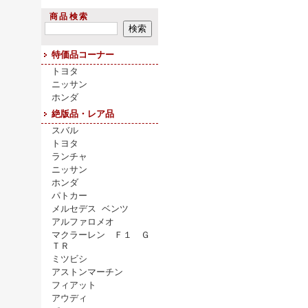
商品検索
特価品コーナー
トヨタ
ニッサン
ホンダ
絶版品・レア品
スバル
トヨタ
ランチャ
ニッサン
ホンダ
パトカー
メルセデス ベンツ
アルファロメオ
マクラーレン Ｆ１ Ｇ
ＴＲ
ミツビシ
アストンマーチン
フィアット
アウディ