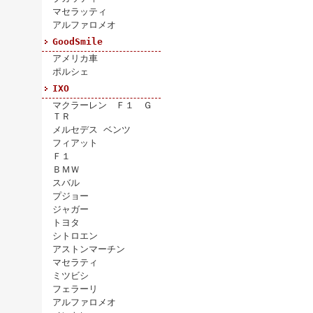
マセラッティ
アルファロメオ
GoodSmile
アメリカ車
ポルシェ
IXO
マクラーレン Ｆ１ Ｇ
ＴＲ
メルセデス ベンツ
フィアット
Ｆ１
ＢＭＷ
スバル
プジョー
ジャガー
トヨタ
シトロエン
アストンマーチン
マセラティ
ミツビシ
フェラーリ
アルファロメオ