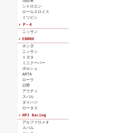
消防車
シトロエン
ロールスロイス
ミツビシ
Ｐ-４
ニッサン
EBBRO
ホンダ
ニッサン
トヨタ
ミニクーパー
ポルシェ
ARTA
ローラ
日野
アウディ
スバル
ダイハツ
ロータス
HPI Racing
アルファロメオ
スバル