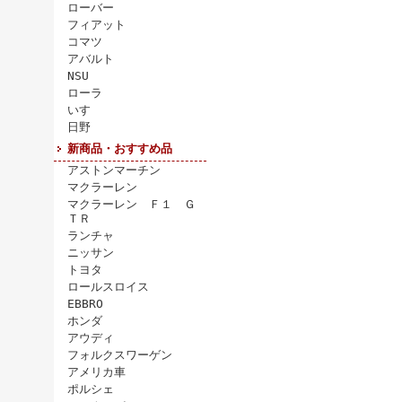
ローバー
フィアット
コマツ
アバルト
NSU
ローラ
いすゞ
日野
新商品・おすすめ品
アストンマーチン
マクラーレン
マクラーレン Ｆ１ Ｇ
ＴＲ
ランチャ
ニッサン
トヨタ
ロールスロイス
EBBRO
ホンダ
アウディ
フォルクスワーゲン
アメリカ車
ポルシェ