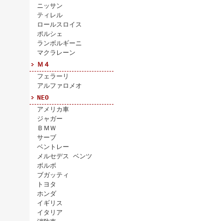
ニッサン
ティレル
ロールスロイス
ポルシェ
ランボルギーニ
マクラレーン
Ｍ４
フェラーリ
アルファロメオ
NEO
アメリカ車
ジャガー
ＢＭＷ
サーブ
ベントレー
メルセデス ベンツ
ボルボ
ブガッティ
トヨタ
ホンダ
イギリス
イタリア