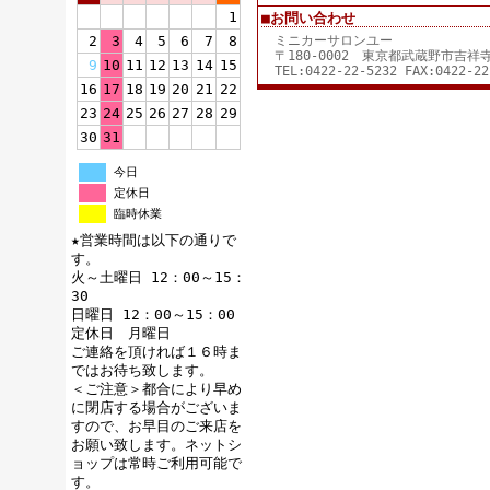
1
■お問い合わせ
2
3
4
5
6
7
8
ミニカーサロンユー
〒180-0002 東京都武蔵野市吉
9
10
11
12
13
14
15
TEL:0422-22-5232 FAX:0422-22
16
17
18
19
20
21
22
23
24
25
26
27
28
29
30
31
今日
定休日
臨時休業
★営業時間は以下の通りで
す。
火～土曜日 12：00～15：
30
日曜日 12：00～15：00
定休日 月曜日
ご連絡を頂ければ１６時ま
ではお待ち致します。
＜ご注意＞都合により早め
に閉店する場合がございま
すので、お早目のご来店を
お願い致します。ネットシ
ョップは常時ご利用可能で
す。