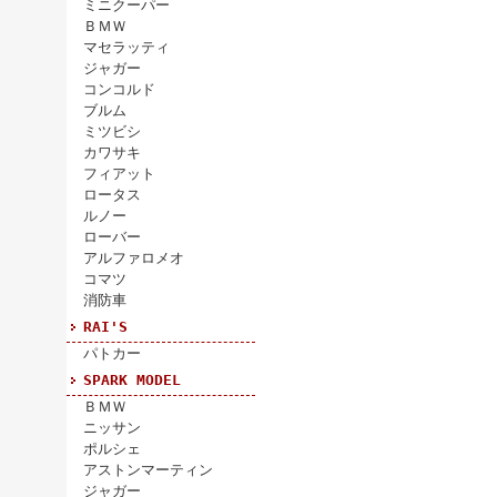
ミニクーパー
ＢＭＷ
マセラッティ
ジャガー
コンコルド
ブルム
ミツビシ
カワサキ
フィアット
ロータス
ルノー
ローバー
アルファロメオ
コマツ
消防車
RAI'S
パトカー
SPARK MODEL
ＢＭＷ
ニッサン
ポルシェ
アストンマーティン
ジャガー