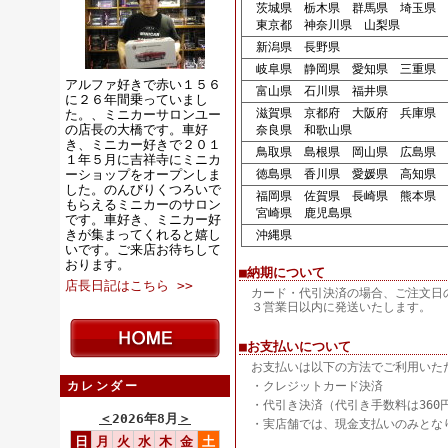
茨城県 栃木県 群馬県 埼玉県 
東京都 神奈川県 山梨県
新潟県 長野県
岐阜県 静岡県 愛知県 三重県
アルファ好きで赤い１５６
富山県 石川県 福井県
に２６年間乗っていまし
滋賀県 京都府 大阪府 兵庫県
た。、ミニカーサロンユー
の店長の大橋です。車好
奈良県 和歌山県
き、ミニカー好きで２０１
鳥取県 島根県 岡山県 広島県 
１年５月に吉祥寺にミニカ
ーショップをオープンしま
徳島県 香川県 愛媛県 高知県
した。のんびりくつろいで
福岡県 佐賀県 長崎県 熊本県 
もらえるミニカーのサロン
宮崎県 鹿児島県
です。車好き、ミニカー好
きが集まってくれると嬉し
沖縄県
いです。ご来店お待ちして
おります。
■納期について
店長日記はこちら >>
カード・代引決済の場合、ご注文日
３営業日以内に発送いたします。
■お支払いについて
お支払いは以下の方法でご利用いた
カレンダー
・クレジットカード決済
・代引き決済（代引き手数料は360
＜
2026年8月
＞
・実店舗では、現金支払いのみとな
日
月
火
水
木
金
土