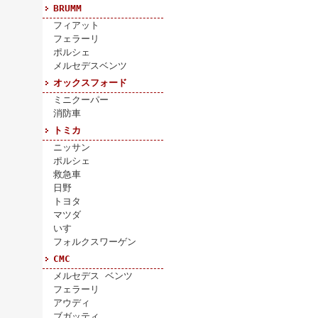
BRUMM
フィアット
フェラーリ
ポルシェ
メルセデスベンツ
オックスフォード
ミニクーパー
消防車
トミカ
ニッサン
ポルシェ
救急車
日野
トヨタ
マツダ
いすゞ
フォルクスワーゲン
CMC
メルセデス ベンツ
フェラーリ
アウディ
ブガッティ