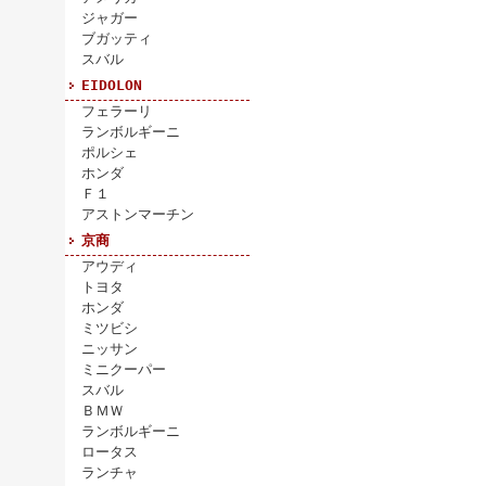
ジャガー
ブガッティ
スバル
EIDOLON
フェラーリ
ランボルギーニ
ポルシェ
ホンダ
Ｆ１
アストンマーチン
京商
アウディ
トヨタ
ホンダ
ミツビシ
ニッサン
ミニクーパー
スバル
ＢＭＷ
ランボルギーニ
ロータス
ランチャ