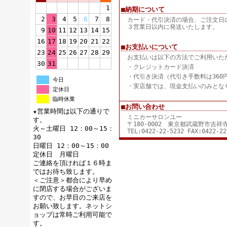
1
■納期について
2
3
4
5
6
7
8
カード・代引決済の場合、ご注文日
３営業日以内に発送いたします。
9
10
11
12
13
14
15
16
17
18
19
20
21
22
■お支払いについて
23
24
25
26
27
28
29
お支払いは以下の方法でご利用いた
30
31
・クレジットカード決済
・代引き決済（代引き手数料は360
今日
・実店舗では、現金支払いのみとな
定休日
臨時休業
■お問い合わせ
★営業時間は以下の通りで
ミニカーサロンユー
す。
〒180-0002 東京都武蔵野市吉
火～土曜日 12：00～15：
TEL:0422-22-5232 FAX:0422-22
30
日曜日 12：00～15：00
定休日 月曜日
ご連絡を頂ければ１６時ま
ではお待ち致します。
＜ご注意＞都合により早め
に閉店する場合がございま
すので、お早目のご来店を
お願い致します。ネットシ
ョップは常時ご利用可能で
す。