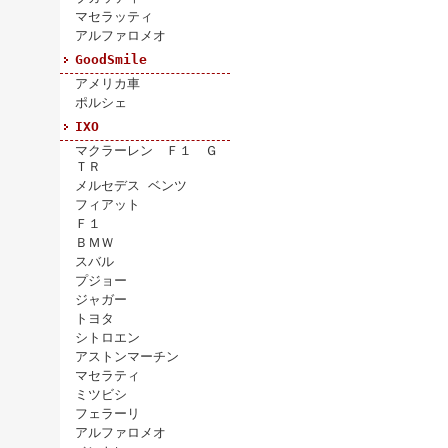
マセラッティ
アルファロメオ
GoodSmile
アメリカ車
ポルシェ
IXO
マクラーレン Ｆ１ Ｇ
ＴＲ
メルセデス ベンツ
フィアット
Ｆ１
ＢＭＷ
スバル
プジョー
ジャガー
トヨタ
シトロエン
アストンマーチン
マセラティ
ミツビシ
フェラーリ
アルファロメオ