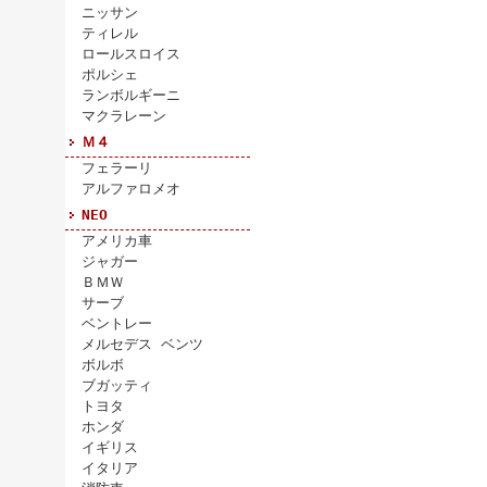
ニッサン
ティレル
ロールスロイス
ポルシェ
ランボルギーニ
マクラレーン
Ｍ４
フェラーリ
アルファロメオ
NEO
アメリカ車
ジャガー
ＢＭＷ
サーブ
ベントレー
メルセデス ベンツ
ボルボ
ブガッティ
トヨタ
ホンダ
イギリス
イタリア