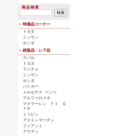
商品検索
特価品コーナー
トヨタ
ニッサン
ホンダ
絶版品・レア品
スバル
トヨタ
ランチャ
ニッサン
ホンダ
パトカー
メルセデス ベンツ
アルファロメオ
マクラーレン Ｆ１ Ｇ
ＴＲ
ミツビシ
アストンマーチン
フィアット
アウディ