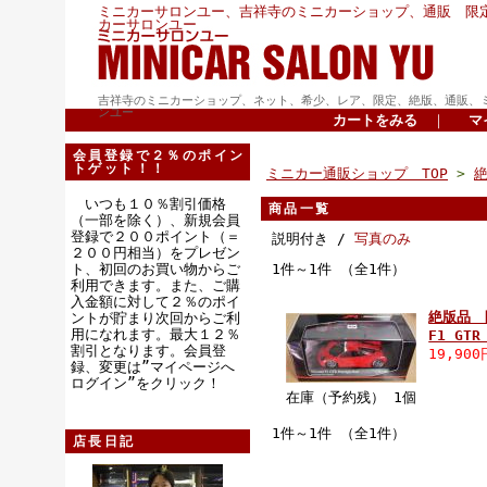
ミニカーサロンユー、吉祥寺のミニカーショップ、通販 限
カーサロンユー
吉祥寺のミニカーショップ、ネット、希少、レア、限定、絶版、通販、
ンユー
カートをみる
｜
マ
会員登録で２％のポイン
トゲット！！
ミニカー通販ショップ TOP
>
いつも１０％割引価格
商品一覧
（一部を除く）、新規会員
登録で２００ポイント（＝
説明付き /
写真のみ
２００円相当）をプレゼン
ト、初回のお買い物からご
1件～1件 （全1件）
利用できます。また、ご購
入金額に対して２％のポイ
絶版品 限
ントが貯まり次回からご利
用になれます。最大１２％
F1 GT
割引となります。会員登
19,90
録、変更は”マイページへ
ログイン”をクリック！
在庫（予約残） 1個
1件～1件 （全1件）
店長日記