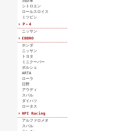
消防車
シトロエン
ロールスロイス
ミツビシ
Ｐ-４
ニッサン
EBBRO
ホンダ
ニッサン
トヨタ
ミニクーパー
ポルシェ
ARTA
ローラ
日野
アウディ
スバル
ダイハツ
ロータス
HPI Racing
アルファロメオ
スバル