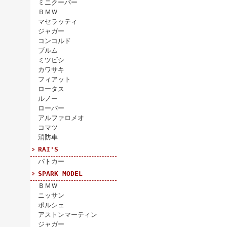
ミニクーパー
ＢＭＷ
マセラッティ
ジャガー
コンコルド
ブルム
ミツビシ
カワサキ
フィアット
ロータス
ルノー
ローバー
アルファロメオ
コマツ
消防車
RAI'S
パトカー
SPARK MODEL
ＢＭＷ
ニッサン
ポルシェ
アストンマーティン
ジャガー