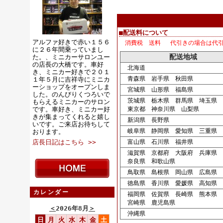
■配送料について
アルファ好きで赤い１５６
消費税 送料 代引きの場合は代
に２６年間乗っていまし
配送地域
た。、ミニカーサロンユー
の店長の大橋です。車好
北海道
き、ミニカー好きで２０１
青森県 岩手県 秋田県
１年５月に吉祥寺にミニカ
ーショップをオープンしま
宮城県 山形県 福島県
した。のんびりくつろいで
茨城県 栃木県 群馬県 埼玉県 
もらえるミニカーのサロン
です。車好き、ミニカー好
東京都 神奈川県 山梨県
きが集まってくれると嬉し
新潟県 長野県
いです。ご来店お待ちして
岐阜県 静岡県 愛知県 三重県
おります。
店長日記はこちら >>
富山県 石川県 福井県
滋賀県 京都府 大阪府 兵庫県
奈良県 和歌山県
鳥取県 島根県 岡山県 広島県 
徳島県 香川県 愛媛県 高知県
カレンダー
福岡県 佐賀県 長崎県 熊本県 
宮崎県 鹿児島県
＜
2026年8月
＞
沖縄県
日
月
火
水
木
金
土