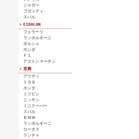
ジャガー
ブガッティ
スバル
EIDOLON
フェラーリ
ランボルギーニ
ポルシェ
ホンダ
Ｆ１
アストンマーチン
京商
アウディ
トヨタ
ホンダ
ミツビシ
ニッサン
ミニクーパー
スバル
ＢＭＷ
ランボルギーニ
ロータス
ランチャ