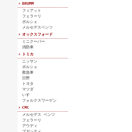
BRUMM
フィアット
フェラーリ
ポルシェ
メルセデスベンツ
オックスフォード
ミニクーパー
消防車
トミカ
ニッサン
ポルシェ
救急車
日野
トヨタ
マツダ
いすゞ
フォルクスワーゲン
CMC
メルセデス ベンツ
フェラーリ
アウディ
ブガッティ