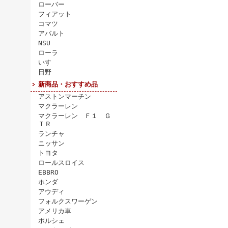
ローバー
フィアット
コマツ
アバルト
NSU
ローラ
いすゞ
日野
新商品・おすすめ品
アストンマーチン
マクラーレン
マクラーレン Ｆ１ Ｇ
ＴＲ
ランチャ
ニッサン
トヨタ
ロールスロイス
EBBRO
ホンダ
アウディ
フォルクスワーゲン
アメリカ車
ポルシェ