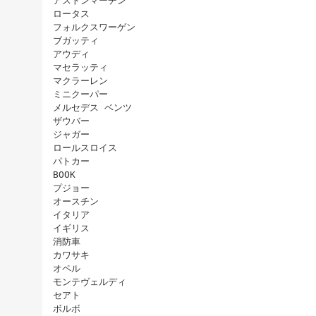
アストンマーチン
ロータス
フォルクスワーゲン
ブガッティ
アウディ
マセラッティ
マクラーレン
ミニクーパー
メルセデス ベンツ
ザウバー
ジャガー
ロールスロイス
パトカー
BOOK
プジョー
オースチン
イタリア
イギリス
消防車
カワサキ
オペル
モンテヴェルディ
セアト
ボルボ