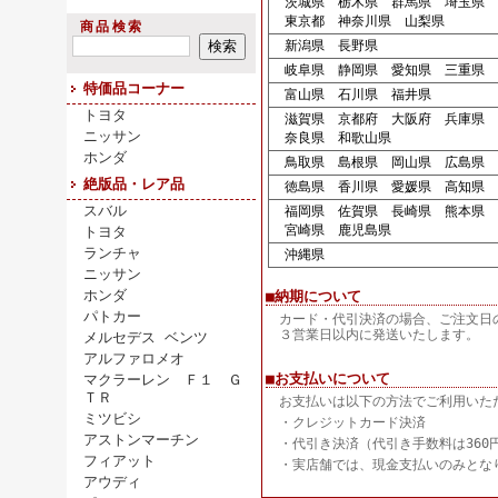
茨城県 栃木県 群馬県 埼玉県 
東京都 神奈川県 山梨県
商品検索
新潟県 長野県
岐阜県 静岡県 愛知県 三重県
特価品コーナー
富山県 石川県 福井県
トヨタ
滋賀県 京都府 大阪府 兵庫県
ニッサン
奈良県 和歌山県
ホンダ
鳥取県 島根県 岡山県 広島県 
絶版品・レア品
徳島県 香川県 愛媛県 高知県
スバル
福岡県 佐賀県 長崎県 熊本県 
宮崎県 鹿児島県
トヨタ
ランチャ
沖縄県
ニッサン
ホンダ
■納期について
パトカー
カード・代引決済の場合、ご注文日
３営業日以内に発送いたします。
メルセデス ベンツ
アルファロメオ
■お支払いについて
マクラーレン Ｆ１ Ｇ
ＴＲ
お支払いは以下の方法でご利用いた
ミツビシ
・クレジットカード決済
アストンマーチン
・代引き決済（代引き手数料は360
フィアット
・実店舗では、現金支払いのみとな
アウディ