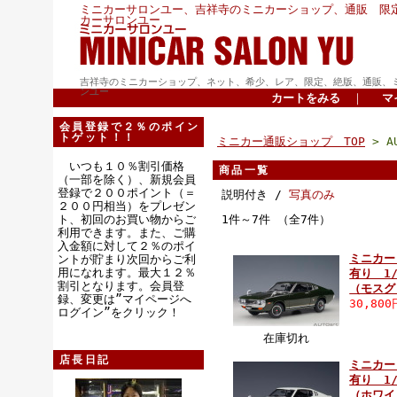
ミニカーサロンユー、吉祥寺のミニカーショップ、通販 限
カーサロンユー
吉祥寺のミニカーショップ、ネット、希少、レア、限定、絶版、通販、
ンユー
カートをみる
｜
マ
会員登録で２％のポイン
トゲット！！
ミニカー通販ショップ TOP
> AU
いつも１０％割引価格
商品一覧
（一部を除く）、新規会員
登録で２００ポイント（＝
説明付き /
写真のみ
２００円相当）をプレゼン
ト、初回のお買い物からご
1件～7件 （全7件）
利用できます。また、ご購
入金額に対して２％のポイ
ミニカー
ントが貯まり次回からご利
用になれます。最大１２％
有り 1/
割引となります。会員登
（モスグ
録、変更は”マイページへ
30,80
ログイン”をクリック！
在庫切れ
店長日記
ミニカー
有り 1/
（ホワイ