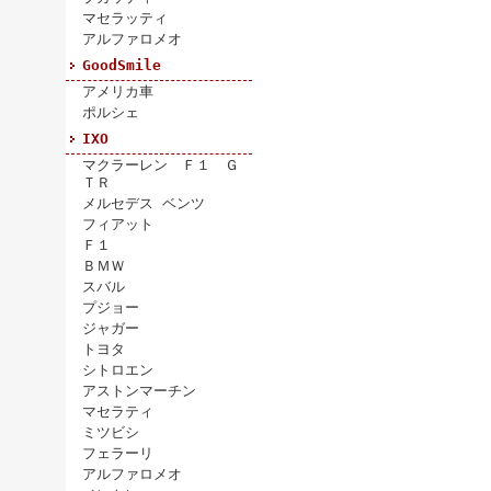
マセラッティ
アルファロメオ
GoodSmile
アメリカ車
ポルシェ
IXO
マクラーレン Ｆ１ Ｇ
ＴＲ
メルセデス ベンツ
フィアット
Ｆ１
ＢＭＷ
スバル
プジョー
ジャガー
トヨタ
シトロエン
アストンマーチン
マセラティ
ミツビシ
フェラーリ
アルファロメオ