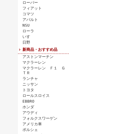
ローバー
フィアット
コマツ
アバルト
NSU
ローラ
いすゞ
日野
新商品・おすすめ品
アストンマーチン
マクラーレン
マクラーレン Ｆ１ Ｇ
ＴＲ
ランチャ
ニッサン
トヨタ
ロールスロイス
EBBRO
ホンダ
アウディ
フォルクスワーゲン
アメリカ車
ポルシェ