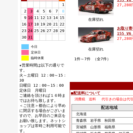
1
27,28
2
3
4
5
6
7
8
9
10
11
12
13
14
15
在庫切れ
16
17
18
19
20
21
22
お取り寄せ
23
24
25
26
27
28
29
155 V
30
31
27,28
今日
在庫切れ
定休日
臨時休業
1件～7件 （全7件）
★営業時間は以下の通りで
す。
火～土曜日 12：00～15：
30
日曜日 12：00～15：00
定休日 月曜日
■配送料について
ご連絡を頂ければ１６時ま
消費税 送料 代引きの場合は代
ではお待ち致します。
＜ご注意＞都合により早め
配送地域
に閉店する場合がございま
北海道
すので、お早目のご来店を
お願い致します。ネットシ
青森県 岩手県 秋田県
ョップは常時ご利用可能で
宮城県 山形県 福島県
す。