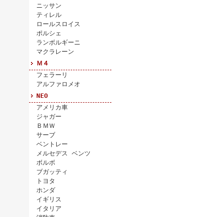
ニッサン
ティレル
ロールスロイス
ポルシェ
ランボルギーニ
マクラレーン
Ｍ４
フェラーリ
アルファロメオ
NEO
アメリカ車
ジャガー
ＢＭＷ
サーブ
ベントレー
メルセデス ベンツ
ボルボ
ブガッティ
トヨタ
ホンダ
イギリス
イタリア