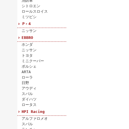
消防車
シトロエン
ロールスロイス
ミツビシ
Ｐ-４
ニッサン
EBBRO
ホンダ
ニッサン
トヨタ
ミニクーパー
ポルシェ
ARTA
ローラ
日野
アウディ
スバル
ダイハツ
ロータス
HPI Racing
アルファロメオ
スバル