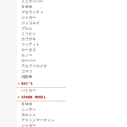
ミニクーパー
ＢＭＷ
マセラッティ
ジャガー
コンコルド
ブルム
ミツビシ
カワサキ
フィアット
ロータス
ルノー
ローバー
アルファロメオ
コマツ
消防車
RAI'S
パトカー
SPARK MODEL
ＢＭＷ
ニッサン
ポルシェ
アストンマーティン
ジャガー