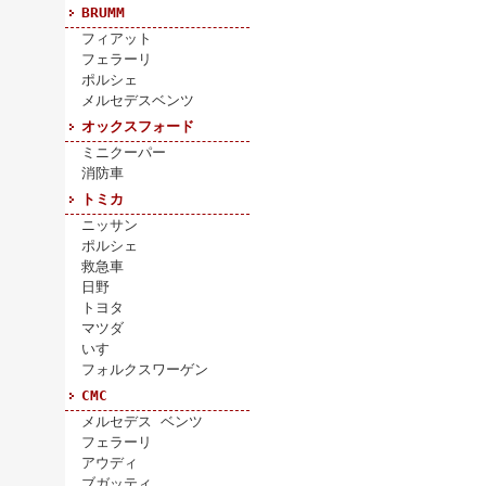
BRUMM
フィアット
フェラーリ
ポルシェ
メルセデスベンツ
オックスフォード
ミニクーパー
消防車
トミカ
ニッサン
ポルシェ
救急車
日野
トヨタ
マツダ
いすゞ
フォルクスワーゲン
CMC
メルセデス ベンツ
フェラーリ
アウディ
ブガッティ