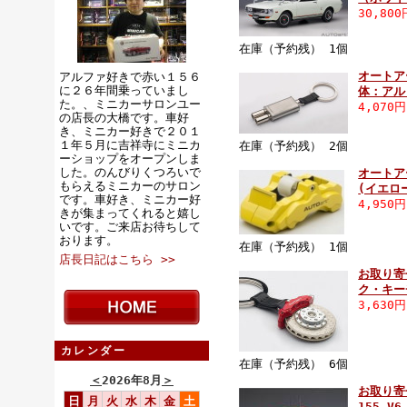
30,80
在庫（予約残） 1個
オートアー
アルファ好きで赤い１５６
に２６年間乗っていまし
体：アル
た。、ミニカーサロンユー
4,070
の店長の大橋です。車好
き、ミニカー好きで２０１
１年５月に吉祥寺にミニカ
在庫（予約残） 2個
ーショップをオープンしま
した。のんびりくつろいで
オートア
もらえるミニカーのサロン
(イエロ
です。車好き、ミニカー好
4,950
きが集まってくれると嬉し
いです。ご来店お待ちして
おります。
在庫（予約残） 1個
店長日記はこちら >>
お取り寄
ク・キー
3,630
カレンダー
在庫（予約残） 6個
＜
2026年8月
＞
お取り寄せ
日
月
火
水
木
金
土
155 