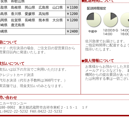
■配送時間について
良県 和歌山県
取県 島根県 岡山県 広島県 山口県
￥1100
島県 香川県 愛媛県 高知県
￥1200
岡県 佐賀県 長崎県 熊本県 大分県
￥1200
崎県 鹿児島県
縄県
￥2400
佐川急便でお届けします。
期について
ご指定時間帯に配達するよ
ード・代引決済の場合、ご注文日の翌営業日から
指示いたします。
営業日以内に発送いたします。
■個人情報について
支払いについて
お客様からお預かりした大
支払いは以下の方法でご利用いただけます。
メールアドレスなど)を、 
機関からの提出要請があっ
クレジットカード決済
たは利用する事は一切ござ
代引き決済（代引き手数料は360円です。）
実店舗では、現金支払いのみとなります。
問い合わせ
ニカーサロンユー
180-0002 東京都武蔵野市吉祥寺東町２-１５-１ １Ｆ
L:0422-22-5232 FAX:0422-22-5232