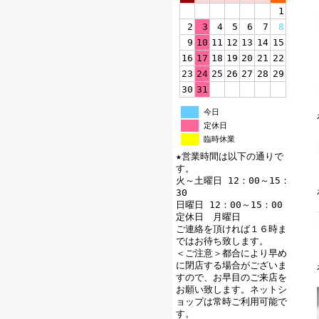
1
2
3
4
5
6
7
8
9
10
11
12
13
14
15
16
17
18
19
20
21
22
23
24
25
26
27
28
29
30
31
今日
定休日
臨時休業
★営業時間は以下の通りで
す。
火～土曜日 12：00～15：
30
日曜日 12：00～15：00
定休日 月曜日
ご連絡を頂ければ１６時ま
ではお待ち致します。
＜ご注意＞都合により早め
に閉店する場合がございま
すので、お早目のご来店を
お願い致します。ネットシ
ョップは常時ご利用可能で
す。