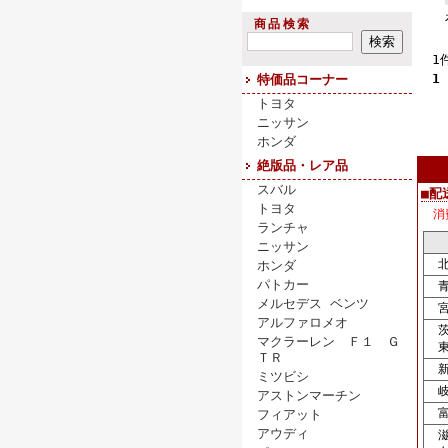
商品検索
1
1
特価品コーナー
トヨタ
ニッサン
ホンダ
絶版品・レア品
スバル
■配
トヨタ
消
ランチャ
ニッサン
北
ホンダ
パトカー
青
メルセデス ベンツ
宮
アルファロメオ
茨
マクラーレン Ｆ１ Ｇ
東
ＴＲ
新
ミツビシ
岐
アストンマーチン
富
フィアット
アウディ
滋