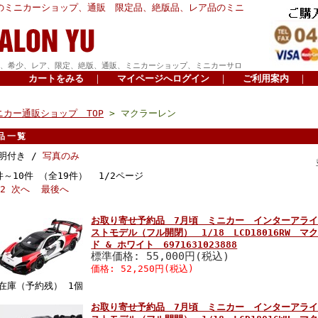
のミニカーショップ、通販 限定品、絶版品、レア品のミニ
、希少、レア、限定、絶版、通販、ミニカーショップ、ミニカーサロ
カートをみる
｜
マイページへログイン
｜
ご利用案内
｜
ニカー通販ショップ TOP
> マクラーレン
品一覧
明付き /
写真のみ
件～10件 （全19件） 1/2ページ
2
次へ
最後へ
お取り寄せ予約品 7月頃 ミニカー インターアライド 
ストモデル（フル開閉） 1/18 LCD18016RW マク
ド & ホワイト 6971631023888
標準価格: 55,000円(税込)
価格: 52,250円(税込)
在庫（予約残） 1個
お取り寄せ予約品 7月頃 ミニカー インターアライド 