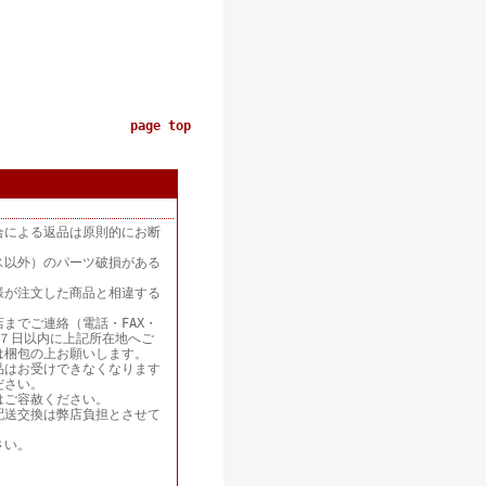
page top
合による返品は原則的にお断
ス以外）のパーツ破損がある
様が注文した商品と相違する
までご連絡（電話・FAX・
着後７日以内に上記所在地へご
は梱包の上お願いします。
品はお受けできなくなります
ださい。
はご容赦ください。
配送交換は弊店負担とさせて
さい。