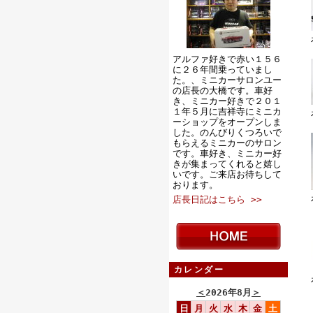
アルファ好きで赤い１５６
に２６年間乗っていまし
た。、ミニカーサロンユー
の店長の大橋です。車好
き、ミニカー好きで２０１
１年５月に吉祥寺にミニカ
ーショップをオープンしま
した。のんびりくつろいで
もらえるミニカーのサロン
です。車好き、ミニカー好
きが集まってくれると嬉し
いです。ご来店お待ちして
おります。
店長日記はこちら >>
カレンダー
＜
2026年8月
＞
日
月
火
水
木
金
土