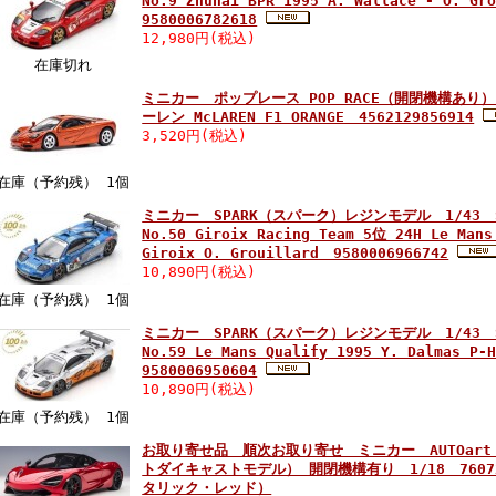
No.9 Zhuhai BPR 1995 A. Wallace - O. 
9580006782618
12,980円(税込)
在庫切れ
ミニカー ポップレース POP RACE（開閉機構あり） 1
ーレン McLAREN F1 ORANGE 4562129856914
3,520円(税込)
在庫（予約残） 1個
ミニカー SPARK（スパーク）レジンモデル 1/43 S66
No.50 Giroix Racing Team 5位 24H Le Mans
Giroix O. Grouillard 9580006966742
10,890円(税込)
在庫（予約残） 1個
ミニカー SPARK（スパーク）レジンモデル 1/43 S50
No.59 Le Mans Qualify 1995 Y. Dalmas P
9580006950604
10,890円(税込)
在庫（予約残） 1個
お取り寄せ品 順次お取り寄せ ミニカー AUTOar
トダイキャストモデル） 開閉機構有り 1/18 7607
タリック・レッド）