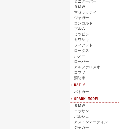
ミニクーパー
ＢＭＷ
マセラッティ
ジャガー
コンコルド
ブルム
ミツビシ
カワサキ
フィアット
ロータス
ルノー
ローバー
アルファロメオ
コマツ
消防車
RAI'S
パトカー
SPARK MODEL
ＢＭＷ
ニッサン
ポルシェ
アストンマーティン
ジャガー