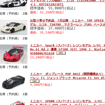
ストモデル（フル開閉） 1/18 LCD18016WH マク
イト 6971631023871
標準価格: 55,000円(税込)
価格: 52,250円(税込)
在庫（予約残） 2個
お取り寄せ予約品 7月以降 ミニカー TOP SPEE
デル 1/18 TS0708 マクラーレン 750S ベースホ
標準価格: 37,400円(税込)
価格: 35,530円(税込)
在庫（予約残） 2個
ミニカー Spark（スパーク）レジンモデル 1/43 SJ16
No.61 Rd.2 優勝 GT500 JGTC 1996 J. Niel
9580006761620
13,200円(税込)
在庫（予約残） 1個
ミニカー ポップレース POP RACE（開閉機構あり） 1
ーレン F1 ジェットブラック McLaren F1 Jet Bla
3,300円(税込)
在庫（予約残） 1個
ミニカー SPARK（スパーク）レジンモデル 1/43 SA2