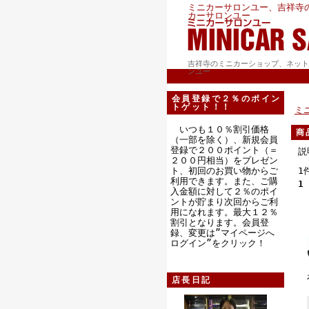
ミニカーサロンユー、吉祥寺
カーサロンユー
吉祥寺のミニカーショップ、ネット
ンユー
会員登録で２％のポイン
トゲット！！
ミ
いつも１０％割引価格
商
（一部を除く）、新規会員
登録で２００ポイント（＝
説
２００円相当）をプレゼン
ト、初回のお買い物からご
1
利用できます。また、ご購
1
入金額に対して２％のポイ
ントが貯まり次回からご利
用になれます。最大１２％
割引となります。会員登
録、変更は”マイページへ
ログイン”をクリック！
店長日記