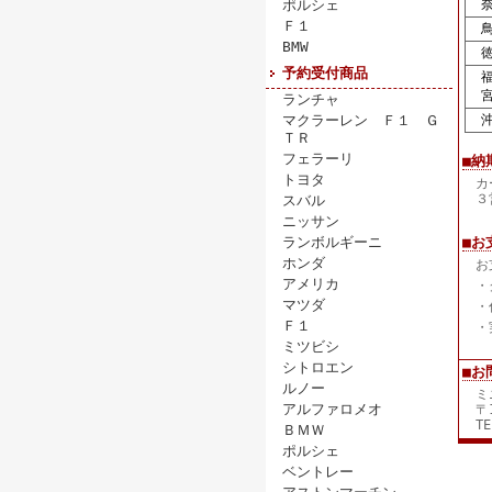
ポルシェ
奈
Ｆ１
鳥
BMW
徳
予約受付商品
福
宮
ランチャ
マクラーレン Ｆ１ Ｇ
沖
ＴＲ
フェラーリ
■納
トヨタ
カ
３
スバル
ニッサン
ランボルギーニ
■お
ホンダ
お
アメリカ
・
マツダ
・
Ｆ１
・
ミツビシ
シトロエン
■お
ルノー
ミ
アルファロメオ
〒
TE
ＢＭＷ
ポルシェ
ベントレー