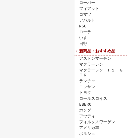
ローバー
フィアット
コマツ
アバルト
NSU
ローラ
いすゞ
日野
新商品・おすすめ品
アストンマーチン
マクラーレン
マクラーレン Ｆ１ Ｇ
ＴＲ
ランチャ
ニッサン
トヨタ
ロールスロイス
EBBRO
ホンダ
アウディ
フォルクスワーゲン
アメリカ車
ポルシェ