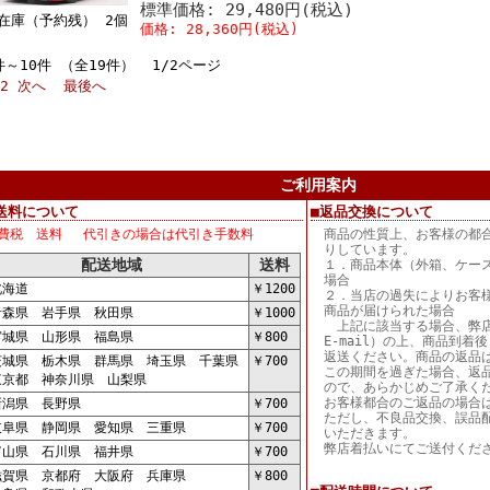
標準価格: 29,480円(税込)
在庫（予約残） 2個
価格: 28,360円(税込)
件～10件 （全19件） 1/2ページ
2
次へ
最後へ
ご利用案内
送料について
■返品交換について
費税 送料 代引きの場合は代引き手数料
商品の性質上、お客様の都
りしています。
配送地域
送料
１．商品本体（外箱、ケー
場合
海道
￥1200
２．当店の過失によりお客
商品が届けられた場合
森県 岩手県 秋田県
￥1000
上記に該当する場合、弊店
城県 山形県 福島県
￥800
E-mail）の上、商品到
返送ください。商品の返品
城県 栃木県 群馬県 埼玉県 千葉県
￥700
この期間を過ぎた場合、返
京都 神奈川県 山梨県
ので、あらかじめご了承く
お客様都合のご返品の場合
潟県 長野県
￥700
ただし、不良品交換、誤品
阜県 静岡県 愛知県 三重県
￥700
いただきます。
弊店着払いにてご送付くだ
山県 石川県 福井県
￥700
賀県 京都府 大阪府 兵庫県
￥800