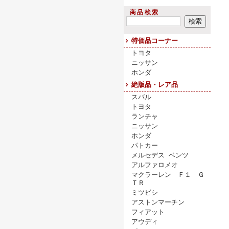
商品検索
特価品コーナー
トヨタ
ニッサン
ホンダ
絶版品・レア品
スバル
トヨタ
ランチャ
ニッサン
ホンダ
パトカー
メルセデス ベンツ
アルファロメオ
マクラーレン Ｆ１ Ｇ
ＴＲ
ミツビシ
アストンマーチン
フィアット
アウディ