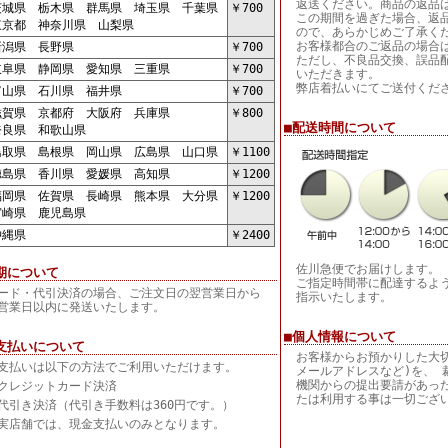
返送ください。商品の返品
城県 栃木県 群馬県 埼玉県 千葉県
￥700
この期間を過ぎた場合、返
京都 神奈川県 山梨県
ので、あらかじめご了承く
お客様都合のご返品の場合
潟県 長野県
￥700
ただし、不良品交換、誤品
阜県 静岡県 愛知県 三重県
￥700
いただきます。
弊店着払いにてご送付くだ
山県 石川県 福井県
￥700
賀県 京都府 大阪府 兵庫県
￥800
■配送時間について
良県 和歌山県
取県 島根県 岡山県 広島県 山口県
￥1100
島県 香川県 愛媛県 高知県
￥1200
岡県 佐賀県 長崎県 熊本県 大分県
￥1200
崎県 鹿児島県
縄県
￥2400
佐川急便でお届けします。
期について
ご指定時間帯に配達するよ
ード・代引決済の場合、ご注文日の翌営業日から
指示いたします。
営業日以内に発送いたします。
■個人情報について
支払いについて
お客様からお預かりした大
支払いは以下の方法でご利用いただけます。
メールアドレスなど)を、 
機関からの提出要請があっ
クレジットカード決済
たは利用する事は一切ござ
代引き決済（代引き手数料は360円です。）
実店舗では、現金支払いのみとなります。