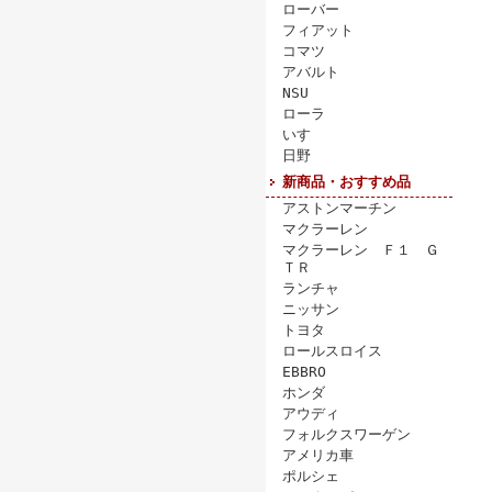
ローバー
フィアット
コマツ
アバルト
NSU
ローラ
いすゞ
日野
新商品・おすすめ品
アストンマーチン
マクラーレン
マクラーレン Ｆ１ Ｇ
ＴＲ
ランチャ
ニッサン
トヨタ
ロールスロイス
EBBRO
ホンダ
アウディ
フォルクスワーゲン
アメリカ車
ポルシェ