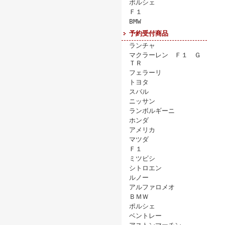
ポルシェ
Ｆ１
BMW
予約受付商品
ランチャ
マクラーレン Ｆ１ Ｇ
ＴＲ
フェラーリ
トヨタ
スバル
ニッサン
ランボルギーニ
ホンダ
アメリカ
マツダ
Ｆ１
ミツビシ
シトロエン
ルノー
アルファロメオ
ＢＭＷ
ポルシェ
ベントレー