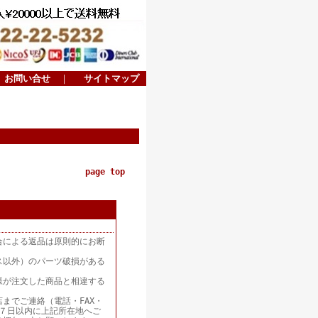
お問い合せ
｜
サイトマップ
page top
合による返品は原則的にお断
ス以外）のパーツ破損がある
様が注文した商品と相違する
までご連絡（電話・FAX・
着後７日以内に上記所在地へご