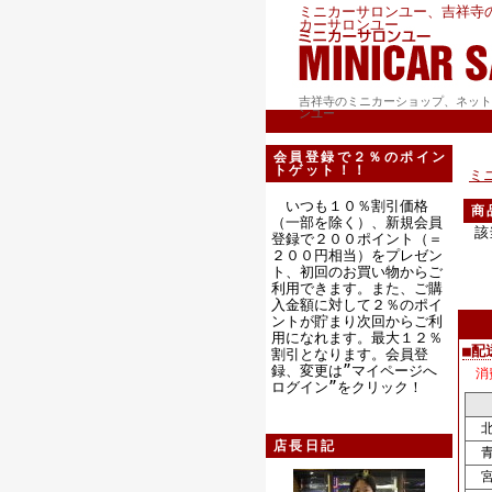
ミニカーサロンユー、吉祥寺
カーサロンユー
吉祥寺のミニカーショップ、ネット
ンユー
会員登録で２％のポイン
トゲット！！
ミ
いつも１０％割引価格
商
（一部を除く）、新規会員
該
登録で２００ポイント（＝
２００円相当）をプレゼン
ト、初回のお買い物からご
利用できます。また、ご購
入金額に対して２％のポイ
ントが貯まり次回からご利
用になれます。最大１２％
■配
割引となります。会員登
録、変更は”マイページへ
消
ログイン”をクリック！
北
店長日記
青
宮