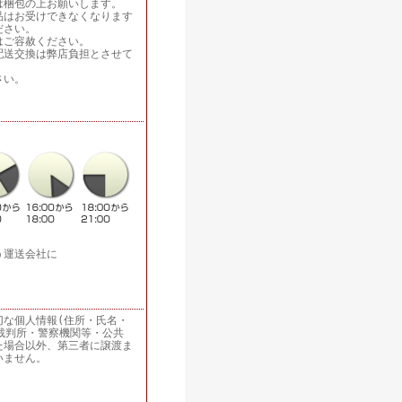
は梱包の上お願いします。
品はお受けできなくなります
ださい。
はご容赦ください。
配送交換は弊店負担とさせて
さい。
う運送会社に
切な個人情報(住所・氏名・
裁判所・警察機関等・公共
た場合以外、第三者に譲渡ま
いません。