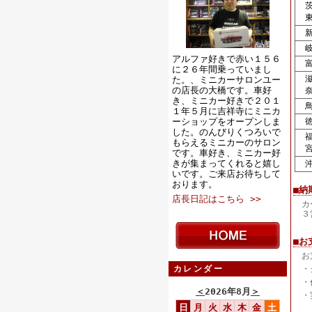
茨
東
新
岐
アルファ好きで赤い１５６
富
に２６年間乗っていまし
滋
た。、ミニカーサロンユー
の店長の大橋です。車好
奈
き、ミニカー好きで２０１
鳥
１年５月に吉祥寺にミニカ
ーショップをオープンしま
徳
した。のんびりくつろいで
福
もらえるミニカーのサロン
宮
です。車好き、ミニカー好
きが集まってくれると嬉し
沖
いです。ご来店お待ちして
おります。
■納
店長日記はこちら >>
カ
３
■お
お
カレンダー
・
・
＜
2026年8月
＞
・
日
月
火
水
木
金
土