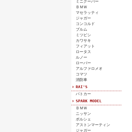
ミニクーパー
ＢＭＷ
マセラッティ
ジャガー
コンコルド
ブルム
ミツビシ
カワサキ
フィアット
ロータス
ルノー
ローバー
アルファロメオ
コマツ
消防車
RAI'S
パトカー
SPARK MODEL
ＢＭＷ
ニッサン
ポルシェ
アストンマーティン
ジャガー