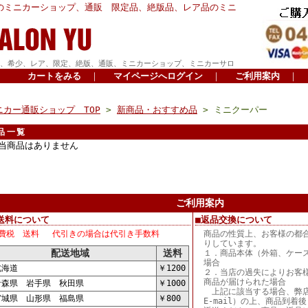
のミニカーショップ、通販 限定品、絶版品、レア品のミニ
、希少、レア、限定、絶版、通販、ミニカーショップ、ミニカーサロ
カートをみる
｜
マイページへログイン
｜
ご利用案内
｜
ニカー通販ショップ TOP
>
新商品・おすすめ品
> ミニクーパー
品一覧
当商品はありません
ご利用案内
送料について
■返品交換について
費税 送料 代引きの場合は代引き手数料
商品の性質上、お客様の都
りしています。
配送地域
送料
１．商品本体（外箱、ケー
場合
海道
￥1200
２．当店の過失によりお客
商品が届けられた場合
森県 岩手県 秋田県
￥1000
上記に該当する場合、弊店
城県 山形県 福島県
￥800
E-mail）の上、商品到