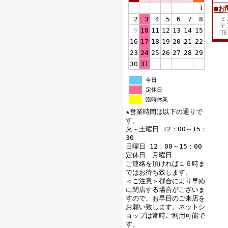
1
■お
2
3
4
5
6
7
8
ミ
〒
9
10
11
12
13
14
15
TE
16
17
18
19
20
21
22
23
24
25
26
27
28
29
30
31
今日
定休日
臨時休業
★営業時間は以下の通りで
す。
火～土曜日 12：00～15：
30
日曜日 12：00～15：00
定休日 月曜日
ご連絡を頂ければ１６時ま
ではお待ち致します。
＜ご注意＞都合により早め
に閉店する場合がございま
すので、お早目のご来店を
お願い致します。ネットシ
ョップは常時ご利用可能で
す。