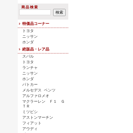
商品検索
特価品コーナー
トヨタ
ニッサン
ホンダ
絶版品・レア品
スバル
トヨタ
ランチャ
ニッサン
ホンダ
パトカー
メルセデス ベンツ
アルファロメオ
マクラーレン Ｆ１ Ｇ
ＴＲ
ミツビシ
アストンマーチン
フィアット
アウディ