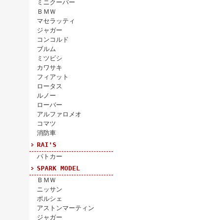
ミニクーパー
ＢＭＷ
マセラッティ
ジャガー
コンコルド
ブルム
ミツビシ
カワサキ
フィアット
ロータス
ルノー
ローバー
アルファロメオ
コマツ
消防車
RAI'S
パトカー
SPARK MODEL
ＢＭＷ
ニッサン
ポルシェ
アストンマーティン
ジャガー