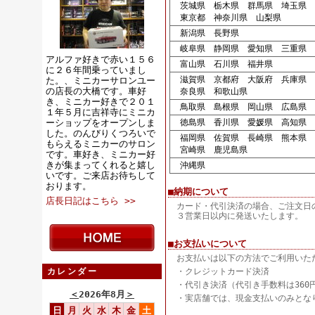
茨城県 栃木県 群馬県 埼玉県 
東京都 神奈川県 山梨県
新潟県 長野県
岐阜県 静岡県 愛知県 三重県
アルファ好きで赤い１５６
富山県 石川県 福井県
に２６年間乗っていまし
滋賀県 京都府 大阪府 兵庫県
た。、ミニカーサロンユー
の店長の大橋です。車好
奈良県 和歌山県
き、ミニカー好きで２０１
鳥取県 島根県 岡山県 広島県 
１年５月に吉祥寺にミニカ
ーショップをオープンしま
徳島県 香川県 愛媛県 高知県
した。のんびりくつろいで
福岡県 佐賀県 長崎県 熊本県 
もらえるミニカーのサロン
宮崎県 鹿児島県
です。車好き、ミニカー好
きが集まってくれると嬉し
沖縄県
いです。ご来店お待ちして
おります。
■納期について
店長日記はこちら >>
カード・代引決済の場合、ご注文日
３営業日以内に発送いたします。
■お支払いについて
お支払いは以下の方法でご利用いた
カレンダー
・クレジットカード決済
・代引き決済（代引き手数料は360
＜
2026年8月
＞
・実店舗では、現金支払いのみとな
日
月
火
水
木
金
土