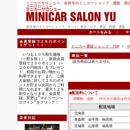
ミニカーサロンユー、吉祥寺のミニカーショップ、通販 限
カーサロンユー
吉祥寺のミニカーショップ、ネット、希少、レア、限定、絶版、通販、
ンユー
カートをみる
｜
マ
会員登録で２％のポイン
トゲット！！
ミニカー通販ショップ TOP
>
いつも１０％割引価格
商品一覧
（一部を除く）、新規会員
該当商品はありません
登録で２００ポイント（＝
２００円相当）をプレゼン
ト、初回のお買い物からご
利用できます。また、ご購
入金額に対して２％のポイ
ントが貯まり次回からご利
用になれます。最大１２％
■配送料について
割引となります。会員登
録、変更は”マイページへ
消費税 送料 代引きの場合は代
ログイン”をクリック！
配送地域
北海道
店長日記
青森県 岩手県 秋田県
宮城県 山形県 福島県