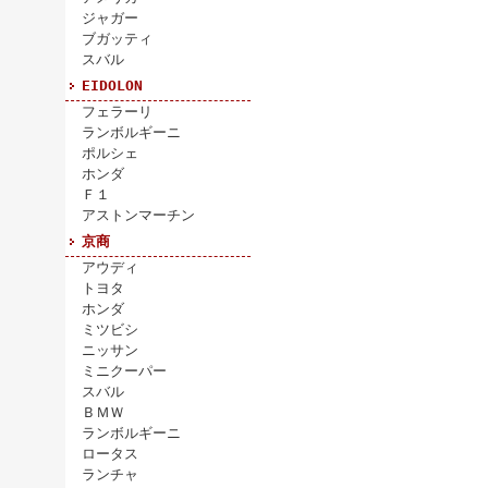
ジャガー
ブガッティ
スバル
EIDOLON
フェラーリ
ランボルギーニ
ポルシェ
ホンダ
Ｆ１
アストンマーチン
京商
アウディ
トヨタ
ホンダ
ミツビシ
ニッサン
ミニクーパー
スバル
ＢＭＷ
ランボルギーニ
ロータス
ランチャ