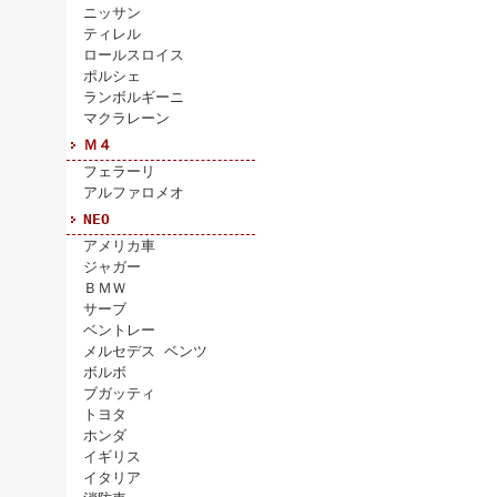
ニッサン
ティレル
ロールスロイス
ポルシェ
ランボルギーニ
マクラレーン
Ｍ４
フェラーリ
アルファロメオ
NEO
アメリカ車
ジャガー
ＢＭＷ
サーブ
ベントレー
メルセデス ベンツ
ボルボ
ブガッティ
トヨタ
ホンダ
イギリス
イタリア