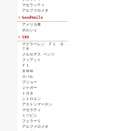
マセラッティ
アルファロメオ
GoodSmile
アメリカ車
ポルシェ
IXO
マクラーレン Ｆ１ Ｇ
ＴＲ
メルセデス ベンツ
フィアット
Ｆ１
ＢＭＷ
スバル
プジョー
ジャガー
トヨタ
シトロエン
アストンマーチン
マセラティ
ミツビシ
フェラーリ
アルファロメオ