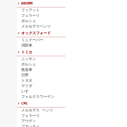
BRUMM
フィアット
フェラーリ
ポルシェ
メルセデスベンツ
オックスフォード
ミニクーパー
消防車
トミカ
ニッサン
ポルシェ
救急車
日野
トヨタ
マツダ
いすゞ
フォルクスワーゲン
CMC
メルセデス ベンツ
フェラーリ
アウディ
ブガッティ