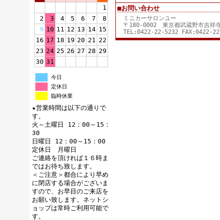
1
■お問い合わせ
2
3
4
5
6
7
8
ミニカーサロンユー
〒180-0002 東京都武蔵野市吉
9
10
11
12
13
14
15
TEL:0422-22-5232 FAX:0422-22
16
17
18
19
20
21
22
23
24
25
26
27
28
29
30
31
今日
定休日
臨時休業
★営業時間は以下の通りで
す。
火～土曜日 12：00～15：
30
日曜日 12：00～15：00
定休日 月曜日
ご連絡を頂ければ１６時ま
ではお待ち致します。
＜ご注意＞都合により早め
に閉店する場合がございま
すので、お早目のご来店を
お願い致します。ネットシ
ョップは常時ご利用可能で
す。