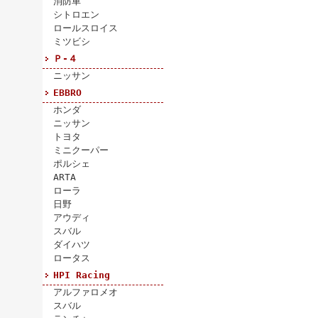
消防車
シトロエン
ロールスロイス
ミツビシ
Ｐ-４
ニッサン
EBBRO
ホンダ
ニッサン
トヨタ
ミニクーパー
ポルシェ
ARTA
ローラ
日野
アウディ
スバル
ダイハツ
ロータス
HPI Racing
アルファロメオ
スバル