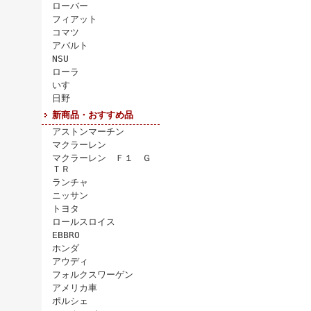
ローバー
フィアット
コマツ
アバルト
NSU
ローラ
いすゞ
日野
新商品・おすすめ品
アストンマーチン
マクラーレン
マクラーレン Ｆ１ Ｇ
ＴＲ
ランチャ
ニッサン
トヨタ
ロールスロイス
EBBRO
ホンダ
アウディ
フォルクスワーゲン
アメリカ車
ポルシェ