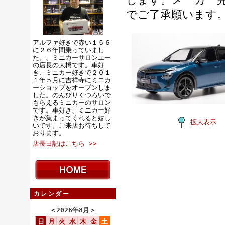
でご了承願います
アルファ好きで赤い１５６
に２６年間乗っていまし
た。、ミニカーサロンユー
の店長の大橋です。車好
き、ミニカー好きで２０１
１年５月に吉祥寺にミニカ
ーショップをオープンしま
した。のんびりくつろいで
もらえるミニカーのサロン
です。車好き、ミニカー好
きが集まってくれると嬉し
拡大表示
いです。ご来店お待ちして
おります。
店長日記はこちら >>
カレンダー
＜
2026年8月
＞
日
月
火
水
木
金
土