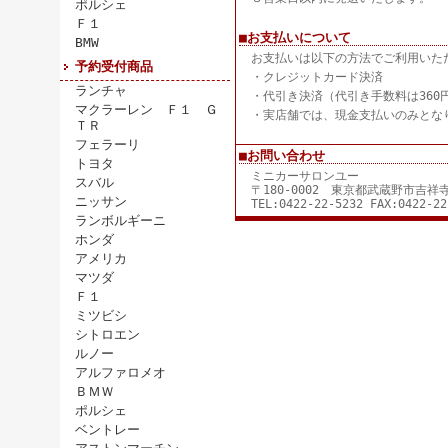
ポルシェ
Ｆ１
■お支払いについて
BMW
お支払いは以下の方法でご利用いた
予約受付商品
・クレジットカード決済
ランチャ
・代引き決済（代引き手数料は360
マクラーレン Ｆ１ Ｇ
・実店舗では、現金支払いのみとな
ＴＲ
フェラーリ
■お問い合わせ
トヨタ
ミニカーサロンユー
スバル
〒180-0002 東京都武蔵野市吉
ニッサン
TEL:0422-22-5232 FAX:0422-22
ランボルギーニ
ホンダ
アメリカ
マツダ
Ｆ１
ミツビシ
シトロエン
ルノー
アルファロメオ
ＢＭＷ
ポルシェ
ベントレー