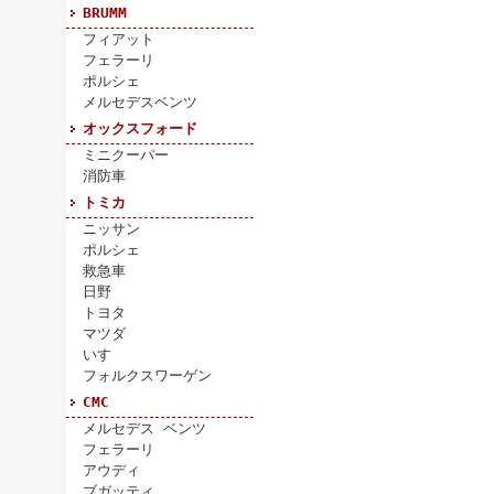
BRUMM
フィアット
フェラーリ
ポルシェ
メルセデスベンツ
オックスフォード
ミニクーパー
消防車
トミカ
ニッサン
ポルシェ
救急車
日野
トヨタ
マツダ
いすゞ
フォルクスワーゲン
CMC
メルセデス ベンツ
フェラーリ
アウディ
ブガッティ