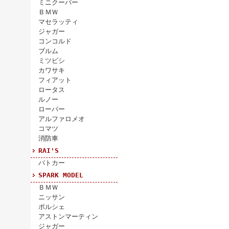
ミニクーパー
ＢＭＷ
マセラッティ
ジャガー
コンコルド
ブルム
ミツビシ
カワサキ
フィアット
ロータス
ルノー
ローバー
アルファロメオ
コマツ
消防車
RAI'S
パトカー
SPARK MODEL
ＢＭＷ
ニッサン
ポルシェ
アストンマーティン
ジャガー