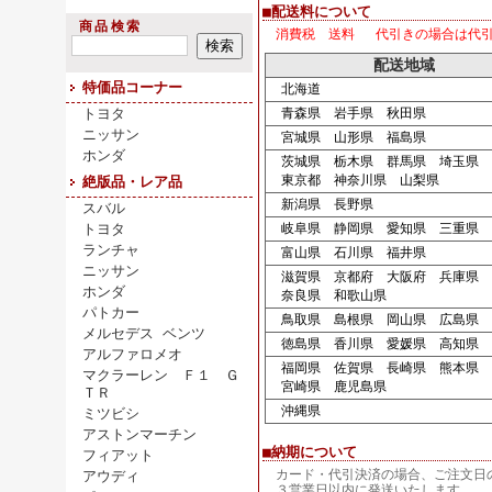
■配送料について
商品検索
消費税 送料 代引きの場合は代
配送地域
特価品コーナー
北海道
トヨタ
青森県 岩手県 秋田県
ニッサン
宮城県 山形県 福島県
ホンダ
茨城県 栃木県 群馬県 埼玉県 
東京都 神奈川県 山梨県
絶版品・レア品
新潟県 長野県
スバル
トヨタ
岐阜県 静岡県 愛知県 三重県
ランチャ
富山県 石川県 福井県
ニッサン
滋賀県 京都府 大阪府 兵庫県
ホンダ
奈良県 和歌山県
パトカー
鳥取県 島根県 岡山県 広島県 
メルセデス ベンツ
徳島県 香川県 愛媛県 高知県
アルファロメオ
福岡県 佐賀県 長崎県 熊本県 
マクラーレン Ｆ１ Ｇ
宮崎県 鹿児島県
ＴＲ
沖縄県
ミツビシ
アストンマーチン
■納期について
フィアット
カード・代引決済の場合、ご注文日
アウディ
３営業日以内に発送いたします。