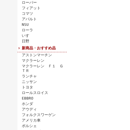
ローバー
フィアット
コマツ
アバルト
NSU
ローラ
いすゞ
日野
新商品・おすすめ品
アストンマーチン
マクラーレン
マクラーレン Ｆ１ Ｇ
ＴＲ
ランチャ
ニッサン
トヨタ
ロールスロイス
EBBRO
ホンダ
アウディ
フォルクスワーゲン
アメリカ車
ポルシェ