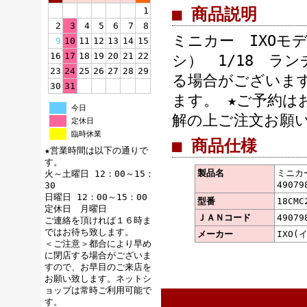
■ 商品説明
1
2
3
4
5
6
7
8
ミニカー IXOモ
9
10
11
12
13
14
15
16
17
18
19
20
21
22
シ） 1/18 ラン
23
24
25
26
27
28
29
る場合がございま
30
31
ます。 ★ご予約
今日
解の上ご注文お願
定休日
臨時休業
■ 商品仕様
★営業時間は以下の通りで
す。
製品名
ミニカー
火～土曜日 12：00～15：
49079
30
日曜日 12：00～15：00
型番
18CMC
定休日 月曜日
ＪＡＮコード
49079
ご連絡を頂ければ１６時ま
ではお待ち致します。
メーカー
IXO(
＜ご注意＞都合により早め
に閉店する場合がございま
すので、お早目のご来店を
お願い致します。ネットシ
ョップは常時ご利用可能で
す。