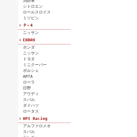
消防車
シトロエン
ロールスロイス
ミツビシ
Ｐ-４
ニッサン
EBBRO
ホンダ
ニッサン
トヨタ
ミニクーパー
ポルシェ
ARTA
ローラ
日野
アウディ
スバル
ダイハツ
ロータス
HPI Racing
アルファロメオ
スバル