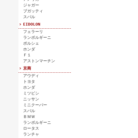
ジャガー
ブガッティ
スバル
EIDOLON
フェラーリ
ランボルギーニ
ポルシェ
ホンダ
Ｆ１
アストンマーチン
京商
アウディ
トヨタ
ホンダ
ミツビシ
ニッサン
ミニクーパー
スバル
ＢＭＷ
ランボルギーニ
ロータス
ランチャ