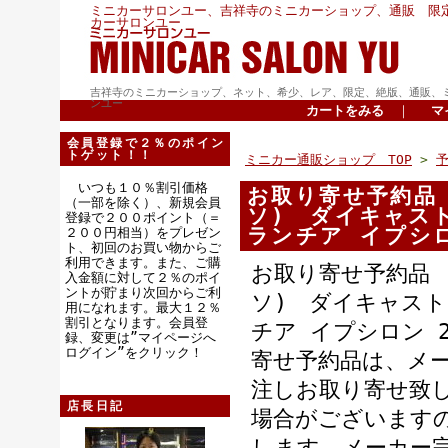
ミニカーサロンユー、吉祥寺のミニカーショップ、通販 限
カーサロンユー
吉祥寺のミニカーショップ、ネット、希少、レア、限定、絶版、通販、
ンユー
カートをみる
｜
マ
会員登録で２％のポイン
トゲット！！
ミニカー通販ショップ TOP
>
いつも１０％割引価格
お取り寄せ予約品 
（一部を除く）、新規会員
ソ) ダイキャスト
登録で２００ポイント（＝
ランチア イプシロン
２００円相当）をプレゼン
ト、初回のお買い物からご
利用できます。また、ご購
お取り寄せ予約品 
入金額に対して２％のポイ
ントが貯まり次回からご利
ソ) ダイキャスト（
用になれます。最大１２％
割引となります。会員登
チア イプシロン 2
録、変更は”マイページへ
ログイン”をクリック！
寄せ予約品は、メ
注しお取り寄せ致
店長日記
場合がございます
します。メーカー