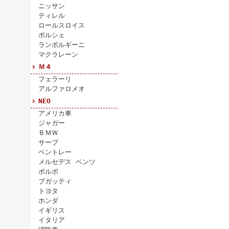
ニッサン
ティレル
ロールスロイス
ポルシェ
ランボルギーニ
マクラレーン
Ｍ４
フェラーリ
アルファロメオ
NEO
アメリカ車
ジャガー
ＢＭＷ
サーブ
ベントレー
メルセデス ベンツ
ボルボ
ブガッティ
トヨタ
ホンダ
イギリス
イタリア