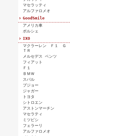
マセラッティ
アルファロメオ
GoodSmile
アメリカ車
ポルシェ
IXO
マクラーレン Ｆ１ Ｇ
ＴＲ
メルセデス ベンツ
フィアット
Ｆ１
ＢＭＷ
スバル
プジョー
ジャガー
トヨタ
シトロエン
アストンマーチン
マセラティ
ミツビシ
フェラーリ
アルファロメオ