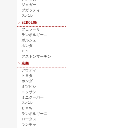
ジャガー
ブガッティ
スバル
EIDOLON
フェラーリ
ランボルギーニ
ポルシェ
ホンダ
Ｆ１
アストンマーチン
京商
アウディ
トヨタ
ホンダ
ミツビシ
ニッサン
ミニクーパー
スバル
ＢＭＷ
ランボルギーニ
ロータス
ランチャ