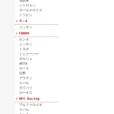
消防車
シトロエン
ロールスロイス
ミツビシ
Ｐ-４
ニッサン
EBBRO
ホンダ
ニッサン
トヨタ
ミニクーパー
ポルシェ
ARTA
ローラ
日野
アウディ
スバル
ダイハツ
ロータス
HPI Racing
アルファロメオ
スバル