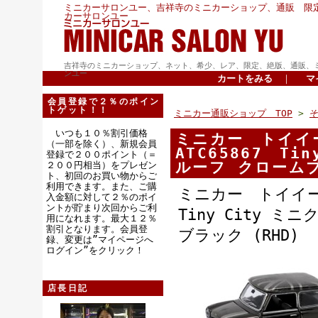
ミニカーサロンユー、吉祥寺のミニカーショップ、通販 限
カーサロンユー
吉祥寺のミニカーショップ、ネット、希少、レア、限定、絶版、通販、
ンユー
カートをみる
｜
マ
会員登録で２％のポイン
トゲット！！
ミニカー通販ショップ TOP
>
いつも１０％割引価格
ミニカー トイイー
（一部を除く）、新規会員
ATC65867 T
登録で２００ポイント（＝
ルーフ クロームブラ
２００円相当）をプレゼン
ト、初回のお買い物からご
利用できます。また、ご購
ミニカー トイイース
入金額に対して２％のポイ
ントが貯まり次回からご利
Tiny City 
用になれます。最大１２％
割引となります。会員登
ブラック (RHD)
録、変更は”マイページへ
ログイン”をクリック！
店長日記