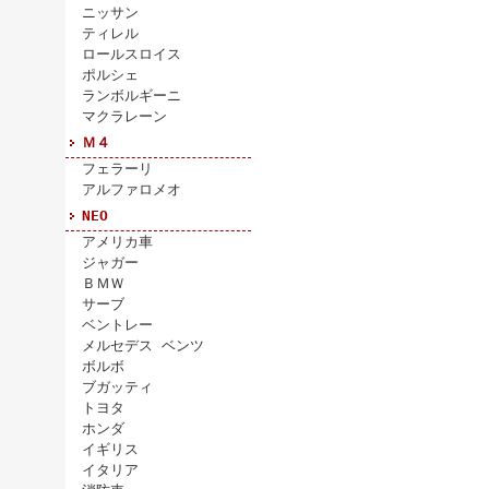
ニッサン
ティレル
ロールスロイス
ポルシェ
ランボルギーニ
マクラレーン
Ｍ４
フェラーリ
アルファロメオ
NEO
アメリカ車
ジャガー
ＢＭＷ
サーブ
ベントレー
メルセデス ベンツ
ボルボ
ブガッティ
トヨタ
ホンダ
イギリス
イタリア