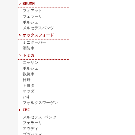
BRUMM
フィアット
フェラーリ
ポルシェ
メルセデスベンツ
オックスフォード
ミニクーパー
消防車
トミカ
ニッサン
ポルシェ
救急車
日野
トヨタ
マツダ
いすゞ
フォルクスワーゲン
CMC
メルセデス ベンツ
フェラーリ
アウディ
ブガッティ