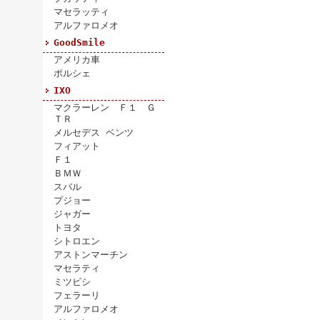
マセラッティ
アルファロメオ
GoodSmile
アメリカ車
ポルシェ
IXO
マクラーレン Ｆ１ Ｇ
ＴＲ
メルセデス ベンツ
フィアット
Ｆ１
ＢＭＷ
スバル
プジョー
ジャガー
トヨタ
シトロエン
アストンマーチン
マセラティ
ミツビシ
フェラーリ
アルファロメオ