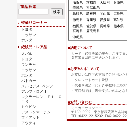
滋賀県 京都府 大阪府 兵庫県
商品検索
奈良県 和歌山県
鳥取県 島根県 岡山県 広島県 
徳島県 香川県 愛媛県 高知県
特価品コーナー
福岡県 佐賀県 長崎県 熊本県 
トヨタ
宮崎県 鹿児島県
ニッサン
沖縄県
ホンダ
絶版品・レア品
■納期について
スバル
カード・代引決済の場合、ご注文日
３営業日以内に発送いたします。
トヨタ
ランチャ
■お支払いについて
ニッサン
お支払いは以下の方法でご利用いた
ホンダ
・クレジットカード決済
パトカー
・代引き決済（代引き手数料は360
メルセデス ベンツ
・実店舗では、現金支払いのみとな
アルファロメオ
マクラーレン Ｆ１ Ｇ
ＴＲ
■お問い合わせ
ミツビシ
ミニカーサロンユー
アストンマーチン
〒180-0002 東京都武蔵野市吉
TEL:0422-22-5232 FAX:0422-22
フィアット
アウディ