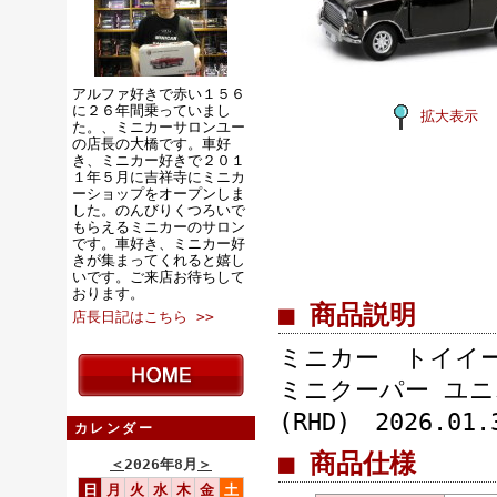
アルファ好きで赤い１５６
に２６年間乗っていまし
拡大表示
た。、ミニカーサロンユー
の店長の大橋です。車好
き、ミニカー好きで２０１
１年５月に吉祥寺にミニカ
ーショップをオープンしま
した。のんびりくつろいで
もらえるミニカーのサロン
です。車好き、ミニカー好
きが集まってくれると嬉し
いです。ご来店お待ちして
おります。
■ 商品説明
店長日記はこちら >>
ミニカー トイイースト
ミニクーパー ユ
(RHD) 2026.01.
カレンダー
■ 商品仕様
＜
2026年8月
＞
日
月
火
水
木
金
土