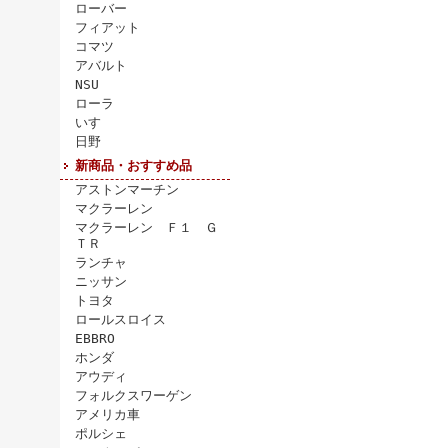
ローバー
フィアット
コマツ
アバルト
NSU
ローラ
いすゞ
日野
新商品・おすすめ品
アストンマーチン
マクラーレン
マクラーレン Ｆ１ Ｇ
ＴＲ
ランチャ
ニッサン
トヨタ
ロールスロイス
EBBRO
ホンダ
アウディ
フォルクスワーゲン
アメリカ車
ポルシェ