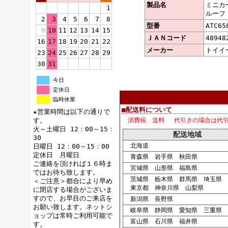
製品名
ミニカー
1
ルーフ 
2
3
4
5
6
7
8
型番
ATC65
9
10
11
12
13
14
15
ＪＡＮコード
48948
16
17
18
19
20
21
22
メーカー
トイイー
23
24
25
26
27
28
29
30
31
今日
定休日
臨時休業
■配送料について
★営業時間は以下の通りで
す。
消費税 送料 代引きの場合は代
火～土曜日 12：00～15：
配送地域
30
北海道
日曜日 12：00～15：00
定休日 月曜日
青森県 岩手県 秋田県
ご連絡を頂ければ１６時ま
宮城県 山形県 福島県
ではお待ち致します。
茨城県 栃木県 群馬県 埼玉県 
＜ご注意＞都合により早め
東京都 神奈川県 山梨県
に閉店する場合がございま
すので、お早目のご来店を
新潟県 長野県
お願い致します。ネットシ
岐阜県 静岡県 愛知県 三重県
ョップは常時ご利用可能で
富山県 石川県 福井県
す。