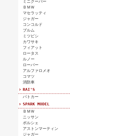
ミニクーパー
ＢＭＷ
マセラッティ
ジャガー
コンコルド
ブルム
ミツビシ
カワサキ
フィアット
ロータス
ルノー
ローバー
アルファロメオ
コマツ
消防車
RAI'S
パトカー
SPARK MODEL
ＢＭＷ
ニッサン
ポルシェ
アストンマーティン
ジャガー