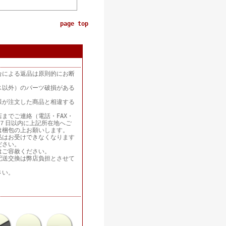
page top
合による返品は原則的にお断
ス以外）のパーツ破損がある
様が注文した商品と相違する
までご連絡（電話・FAX・
着後７日以内に上記所在地へご
は梱包の上お願いします。
品はお受けできなくなります
ださい。
はご容赦ください。
配送交換は弊店負担とさせて
さい。