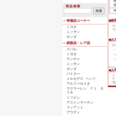
福
宮
商品検索
沖
■納
特価品コーナー
カ
トヨタ
３
ニッサン
ホンダ
■お
絶版品・レア品
お
スバル
・
トヨタ
・
ランチャ
・
ニッサン
ホンダ
■お
パトカー
ミ
メルセデス ベンツ
〒
TE
アルファロメオ
マクラーレン Ｆ１ Ｇ
ＴＲ
ミツビシ
アストンマーチン
フィアット
アウディ