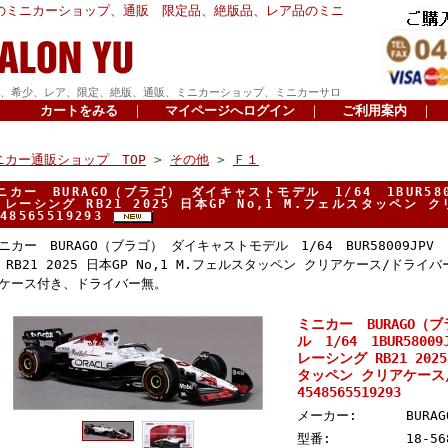
のミニカーショップ、通販 限定品、絶版品、レア品のミニ
、希少、レア、限定、絶版、通販、ミニカーショップ、ミニカーサロ
カートをみる
｜
マイページへログイン
｜
ご利用案内
｜
ニカー通販ショップ TOP
>
その他
>
Ｆ１
ニカー BURAGO（ブラゴ） ダイキャストモデル 1/64 1BUR58
 レーシング RB21 2025 日本GP No,1 M.フェルスタッペ
548565519293
ニカー BURAGO（ブラゴ） ダイキャストモデル 1/64 BUR58009JP
 RB21 2025 日本GP No,1 M.フェルスタッペン クリアケース/ドライバー無
ケース付き、ドライバー無。
ミニカー BURAGO（
ル 1/64 1BUR580
レーシング RB21 2025
タッペン クリアケー
4548565519293
メーカー:
BURA
型番:
18-56