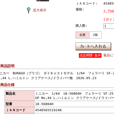
ＪＡＮコード:
45485
価格:
拡大表示
2,75
[ポイ
購入数:
在庫
2個
返品に
 商品説明
ニカー BURAGO（ブラゴ） ダイキャストモデル 1/64 フェラーリ SF-2
o,44 L.ハミルトン クリアケース/ドライバー無 2026.05.23
 商品仕様
製品名
ミニカー 1/64 18-56804H フェラーリ SF-2
GP No,44 L.ハミルトン クリアケース/ドライバー無
型番
18-56804H
ＪＡＮコード
4548565519248