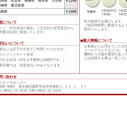
岡県 佐賀県 長崎県 熊本県 大分県
￥1200
崎県 鹿児島県
縄県
￥2400
佐川急便でお届けします。
期について
ご指定時間帯に配達するよ
ード・代引決済の場合、ご注文日の翌営業日から
指示いたします。
営業日以内に発送いたします。
■個人情報について
支払いについて
お客様からお預かりした大
支払いは以下の方法でご利用いただけます。
メールアドレスなど)を、 
機関からの提出要請があっ
クレジットカード決済
たは利用する事は一切ござ
代引き決済（代引き手数料は360円です。）
実店舗では、現金支払いのみとなります。
問い合わせ
ニカーサロンユー
180-0002 東京都武蔵野市吉祥寺東町２-１５-１ １Ｆ
L:0422-22-5232 FAX:0422-22-5232