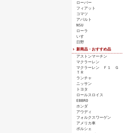
ローバー
フィアット
コマツ
アバルト
NSU
ローラ
いすゞ
日野
新商品・おすすめ品
アストンマーチン
マクラーレン
マクラーレン Ｆ１ Ｇ
ＴＲ
ランチャ
ニッサン
トヨタ
ロールスロイス
EBBRO
ホンダ
アウディ
フォルクスワーゲン
アメリカ車
ポルシェ