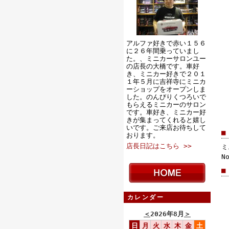
アルファ好きで赤い１５６
に２６年間乗っていまし
た。、ミニカーサロンユー
の店長の大橋です。車好
き、ミニカー好きで２０１
１年５月に吉祥寺にミニカ
ーショップをオープンしま
した。のんびりくつろいで
もらえるミニカーのサロン
です。車好き、ミニカー好
きが集まってくれると嬉し
いです。ご来店お待ちして
■
おります。
店長日記はこちら >>
ミ
N
■
カレンダー
＜
2026年8月
＞
日
月
火
水
木
金
土