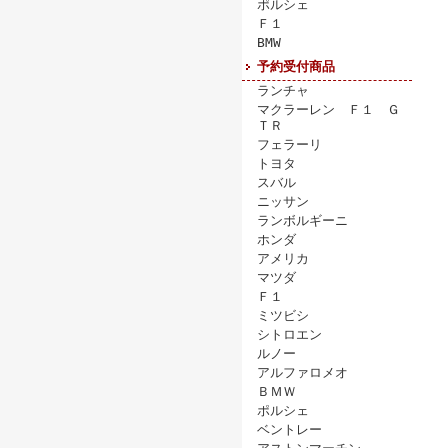
ポルシェ
Ｆ１
BMW
予約受付商品
ランチャ
マクラーレン Ｆ１ Ｇ
ＴＲ
フェラーリ
トヨタ
スバル
ニッサン
ランボルギーニ
ホンダ
アメリカ
マツダ
Ｆ１
ミツビシ
シトロエン
ルノー
アルファロメオ
ＢＭＷ
ポルシェ
ベントレー