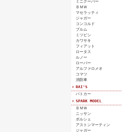
ミニクーパー
ＢＭＷ
マセラッティ
ジャガー
コンコルド
ブルム
ミツビシ
カワサキ
フィアット
ロータス
ルノー
ローバー
アルファロメオ
コマツ
消防車
RAI'S
パトカー
SPARK MODEL
ＢＭＷ
ニッサン
ポルシェ
アストンマーティン
ジャガー