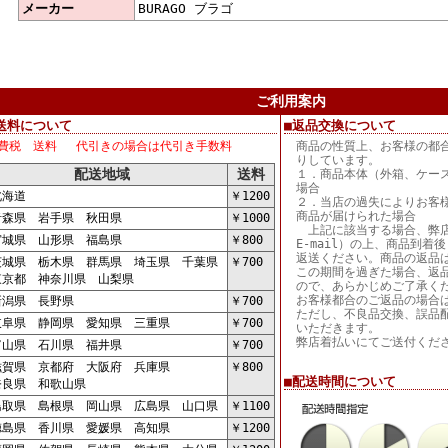
メーカー
BURAGO ブラゴ
ご利用案内
送料について
■返品交換について
費税 送料 代引きの場合は代引き手数料
商品の性質上、お客様の都
りしています。
配送地域
送料
１．商品本体（外箱、ケー
場合
海道
￥1200
２．当店の過失によりお客
商品が届けられた場合
森県 岩手県 秋田県
￥1000
上記に該当する場合、弊店
城県 山形県 福島県
￥800
E-mail）の上、商品到
返送ください。商品の返品
城県 栃木県 群馬県 埼玉県 千葉県
￥700
この期間を過ぎた場合、返
京都 神奈川県 山梨県
ので、あらかじめご了承く
お客様都合のご返品の場合
潟県 長野県
￥700
ただし、不良品交換、誤品
阜県 静岡県 愛知県 三重県
￥700
いただきます。
弊店着払いにてご送付くだ
山県 石川県 福井県
￥700
賀県 京都府 大阪府 兵庫県
￥800
■配送時間について
良県 和歌山県
取県 島根県 岡山県 広島県 山口県
￥1100
島県 香川県 愛媛県 高知県
￥1200