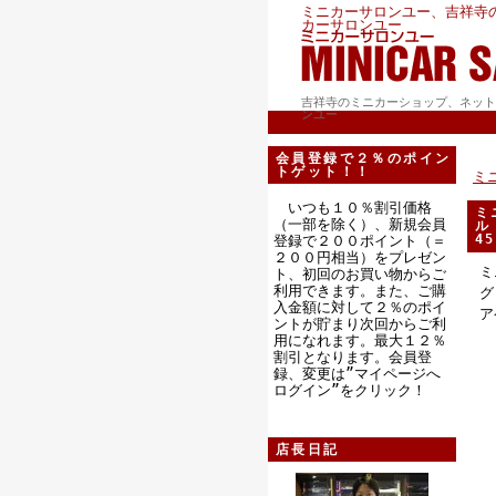
ミニカーサロンユー、吉祥寺
カーサロンユー
吉祥寺のミニカーショップ、ネット
ンユー
会員登録で２％のポイン
トゲット！！
ミ
いつも１０％割引価格
ミ
（一部を除く）、新規会員
ル
4
登録で２００ポイント（＝
２００円相当）をプレゼン
ミ
ト、初回のお買い物からご
利用できます。また、ご購
グ
入金額に対して２％のポイ
ア
ントが貯まり次回からご利
用になれます。最大１２％
割引となります。会員登
録、変更は”マイページへ
ログイン”をクリック！
店長日記