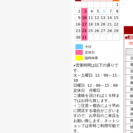
1
2
3
4
5
6
7
8
9
10
11
12
13
14
15
16
17
18
19
20
21
22
23
24
25
26
27
28
29
30
31
■配
消
今日
定休日
臨時休業
北
青
★営業時間は以下の通りで
す。
宮
火～土曜日 12：00～15：
茨
30
東
日曜日 12：00～15：00
新
定休日 月曜日
ご連絡を頂ければ１６時ま
岐
ではお待ち致します。
富
＜ご注意＞都合により早め
滋
に閉店する場合がございま
奈
すので、お早目のご来店を
お願い致します。ネットシ
鳥
ョップは常時ご利用可能で
徳
す。