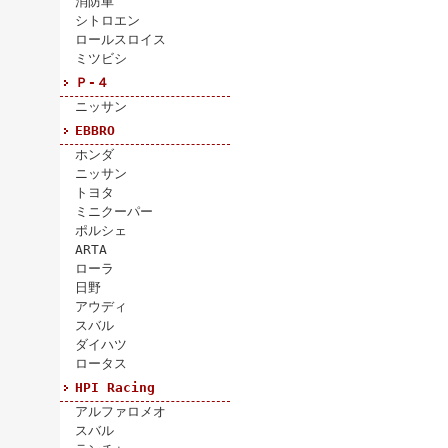
消防車
シトロエン
ロールスロイス
ミツビシ
Ｐ-４
ニッサン
EBBRO
ホンダ
ニッサン
トヨタ
ミニクーパー
ポルシェ
ARTA
ローラ
日野
アウディ
スバル
ダイハツ
ロータス
HPI Racing
アルファロメオ
スバル