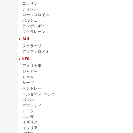
ニッサン
ティレル
ロールスロイス
ポルシェ
ランボルギーニ
マクラレーン
Ｍ４
フェラーリ
アルファロメオ
NEO
アメリカ車
ジャガー
ＢＭＷ
サーブ
ベントレー
メルセデス ベンツ
ボルボ
ブガッティ
トヨタ
ホンダ
イギリス
イタリア