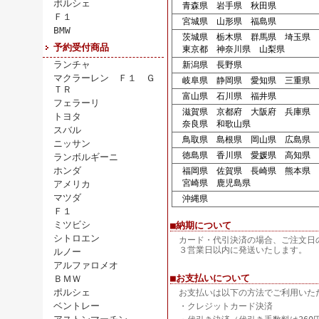
ポルシェ
青森県 岩手県 秋田県
Ｆ１
宮城県 山形県 福島県
BMW
茨城県 栃木県 群馬県 埼玉県 
予約受付商品
東京都 神奈川県 山梨県
ランチャ
新潟県 長野県
マクラーレン Ｆ１ Ｇ
岐阜県 静岡県 愛知県 三重県
ＴＲ
富山県 石川県 福井県
フェラーリ
滋賀県 京都府 大阪府 兵庫県
トヨタ
奈良県 和歌山県
スバル
鳥取県 島根県 岡山県 広島県 
ニッサン
徳島県 香川県 愛媛県 高知県
ランボルギーニ
ホンダ
福岡県 佐賀県 長崎県 熊本県 
宮崎県 鹿児島県
アメリカ
マツダ
沖縄県
Ｆ１
ミツビシ
■納期について
シトロエン
カード・代引決済の場合、ご注文日
３営業日以内に発送いたします。
ルノー
アルファロメオ
■お支払いについて
ＢＭＷ
ポルシェ
お支払いは以下の方法でご利用いた
ベントレー
・クレジットカード決済