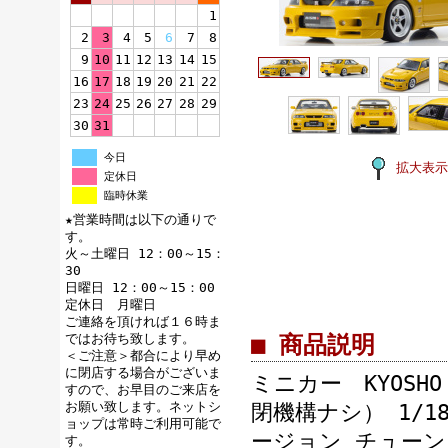
1
2
3
4
5
6
7
8
9
10
11
12
13
14
15
16
17
18
19
20
21
22
23
24
25
26
27
28
29
30
31
今日
拡大表示
定休日
臨時休業
★営業時間は以下の通りで
す。
火～土曜日 12：00～15：
30
日曜日 12：00～15：00
定休日 月曜日
ご連絡を頂ければ１６時ま
ではお待ち致します。
■ 商品説明
＜ご注意＞都合により早め
に閉店する場合がございま
ミニカー KYOSH
すので、お早目のご来店を
お願い致します。ネットシ
閉機構ナシ） 1/1
ョップは常時ご利用可能で
ージョン チューンド
す。