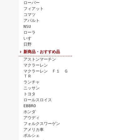
ローバー
フィアット
コマツ
アバルト
NSU
ローラ
いすゞ
日野
新商品・おすすめ品
アストンマーチン
マクラーレン
マクラーレン Ｆ１ Ｇ
ＴＲ
ランチャ
ニッサン
トヨタ
ロールスロイス
EBBRO
ホンダ
アウディ
フォルクスワーゲン
アメリカ車
ポルシェ