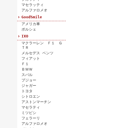
マセラッティ
アルファロメオ
GoodSmile
アメリカ車
ポルシェ
IXO
マクラーレン Ｆ１ Ｇ
ＴＲ
メルセデス ベンツ
フィアット
Ｆ１
ＢＭＷ
スバル
プジョー
ジャガー
トヨタ
シトロエン
アストンマーチン
マセラティ
ミツビシ
フェラーリ
アルファロメオ