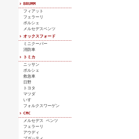
BRUMM
フィアット
フェラーリ
ポルシェ
メルセデスベンツ
オックスフォード
ミニクーパー
消防車
トミカ
ニッサン
ポルシェ
救急車
日野
トヨタ
マツダ
いすゞ
フォルクスワーゲン
CMC
メルセデス ベンツ
フェラーリ
アウディ
ブガッティ