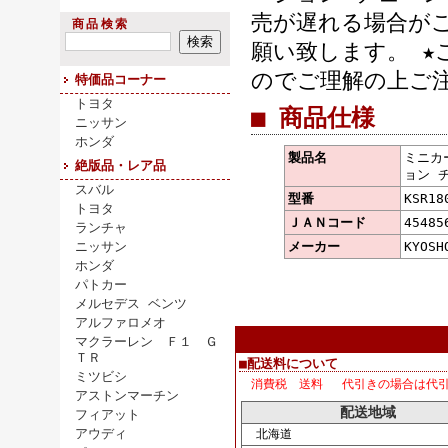
売が遅れる場合が
商品検索
願い致します。 
のでご理解の上ご
特価品コーナー
トヨタ
■ 商品仕様
ニッサン
ホンダ
製品名
ミニカー
絶版品・レア品
ョン チ
スバル
型番
KSR18
トヨタ
ＪＡＮコード
45485
ランチャ
ニッサン
メーカー
KYOS
ホンダ
パトカー
メルセデス ベンツ
アルファロメオ
マクラーレン Ｆ１ Ｇ
ＴＲ
■配送料について
ミツビシ
消費税 送料 代引きの場合は代
アストンマーチン
配送地域
フィアット
アウディ
北海道