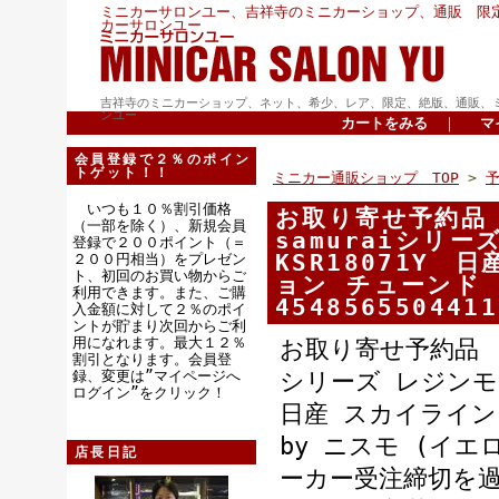
ミニカーサロンユー、吉祥寺のミニカーショップ、通販 限
カーサロンユー
吉祥寺のミニカーショップ、ネット、希少、レア、限定、絶版、通販、
ンユー
カートをみる
｜
マ
会員登録で２％のポイン
トゲット！！
ミニカー通販ショップ TOP
>
いつも１０％割引価格
お取り寄せ予約品 
（一部を除く）、新規会員
samuraiシリ
登録で２００ポイント（＝
KSR18071Y 
２００円相当）をプレゼン
ト、初回のお買い物からご
ョン チューンド 
利用できます。また、ご購
4548565504411
入金額に対して２％のポイ
ントが貯まり次回からご利
用になれます。最大１２％
お取り寄せ予約品 9
割引となります。会員登
録、変更は”マイページへ
シリーズ レジンモデ
ログイン”をクリック！
日産 スカイライン
by ニスモ (イエ
店長日記
ーカー受注締切を