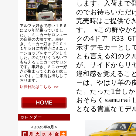
します。入荷まで
のでお待ちいただ
完売時はご提供で
アルファ好きで赤い１５６
す。 ★この鮮やか
に２６年間乗っていまし
た。、ミニカーサロンユー
クの4ドア R33 
の店長の大橋です。車好
き、ミニカー好きで２０１
示すデモカーとして
１年５月に吉祥寺にミニカ
ーショップをオープンしま
とも言える幻のクル
した。のんびりくつろいで
もらえるミニカーのサロン
が、サイドからリ
です。車好き、ミニカー好
きが集まってくれると嬉し
違和感を覚えるこ
いです。ご来店お待ちして
おります。
ーは、やはり羊の
店長日記はこちら >>
た。たった1台しか
おそらくsamura
となる貴重なモデ
カレンダー
＜
2026年8月
＞
日
月
火
水
木
金
土