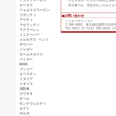
アストンマーチン
・代引き決済（代引き手数料は360
ロータス
・実店舗では、現金支払いのみとな
フォルクスワーゲン
ブガッティ
■お問い合わせ
アウディ
ミニカーサロンユー
マセラッティ
〒180-0002 東京都武蔵野市吉
TEL:0422-22-5232 FAX:0422-22
マクラーレン
ミニクーパー
メルセデス ベンツ
ザウバー
ジャガー
ロールスロイス
パトカー
BOOK
プジョー
オースチン
イタリア
イギリス
消防車
カワサキ
オペル
モンテヴェルディ
セアト
ボルボ