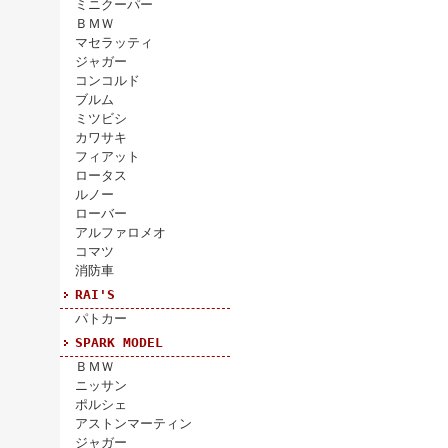
ミニクーパー
ＢＭＷ
マセラッティ
ジャガー
コンコルド
ブルム
ミツビシ
カワサキ
フィアット
ロータス
ルノー
ローバー
アルファロメオ
コマツ
消防車
RAI'S
パトカー
SPARK MODEL
ＢＭＷ
ニッサン
ポルシェ
アストンマーティン
ジャガー