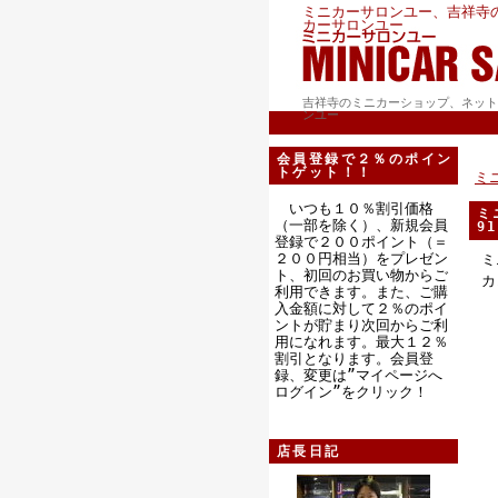
ミニカーサロンユー、吉祥寺
カーサロンユー
吉祥寺のミニカーショップ、ネット
ンユー
会員登録で２％のポイン
トゲット！！
ミ
いつも１０％割引価格
ミ
（一部を除く）、新規会員
9
登録で２００ポイント（＝
２００円相当）をプレゼン
ミ
ト、初回のお買い物からご
カ
利用できます。また、ご購
入金額に対して２％のポイ
ントが貯まり次回からご利
用になれます。最大１２％
割引となります。会員登
録、変更は”マイページへ
ログイン”をクリック！
店長日記