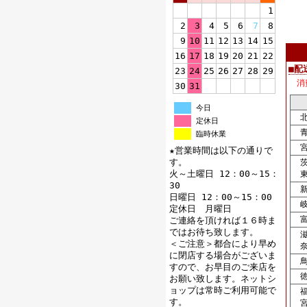
1
2
3
4
5
6
7
8
9
10
11
12
13
14
15
16
17
18
19
20
21
22
■配
23
24
25
26
27
28
29
消
30
31
今日
北
定休日
青
臨時休業
宮
★営業時間は以下の通りで
す。
茨
火～土曜日 12：00～15：
東
30
新
日曜日 12：00～15：00
岐
定休日 月曜日
富
ご連絡を頂ければ１６時ま
ではお待ち致します。
滋
＜ご注意＞都合により早め
奈
に閉店する場合がございま
鳥
すので、お早目のご来店を
徳
お願い致します。ネットシ
ョップは常時ご利用可能で
福
す。
宮