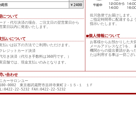
縄県
￥2400
佐川急便でお届けします。
期について
ご指定時間帯に配達するよ
ード・代引決済の場合、ご注文日の翌営業日から
指示いたします。
営業日以内に発送いたします。
■個人情報について
支払いについて
お客様からお預かりした大
支払いは以下の方法でご利用いただけます。
メールアドレスなど)を、 
機関からの提出要請があっ
クレジットカード決済
たは利用する事は一切ござ
代引き決済（代引き手数料は360円です。）
実店舗では、現金支払いのみとなります。
問い合わせ
ニカーサロンユー
180-0002 東京都武蔵野市吉祥寺東町２-１５-１ １Ｆ
L:0422-22-5232 FAX:0422-22-5232