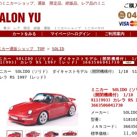
のミニカーショップ、通販 限定品、絶版品、レア品のミニ
、希少、レア、限定、絶版、通販、ミニカーショップ、ミニカーサロ
カートをみる
｜
マイページへログイン
｜
ご利用案内
｜
ニカー通販ショップ TOP
>
SOLID
ニカー SOLIDO（ソリド） ダイキャストモデル（開閉機構付） 1/1
11(993) カレラ RS 1997 (レッド) 3663506041730
ニカー SOLIDO（ソリド） ダイキャストモデル（開閉機構付） 1/18 S181
レラ RS 1997 (レッド)
ミニカー SOLIDO（
（開閉機構付） 1/18 
911(993) カレラ RS
3663506041730
メーカー:
SOLI
型番:
S1810
ＪＡＮコード:
36635
11,0
標準価格: