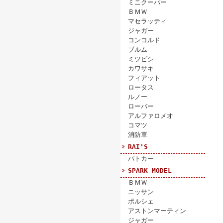
ミニクーパー
ＢＭＷ
マセラッティ
ジャガー
コンコルド
ブルム
ミツビシ
カワサキ
フィアット
ロータス
ルノー
ローバー
アルファロメオ
コマツ
消防車
RAI'S
パトカー
SPARK MODEL
ＢＭＷ
ニッサン
ポルシェ
アストンマーティン
ジャガー