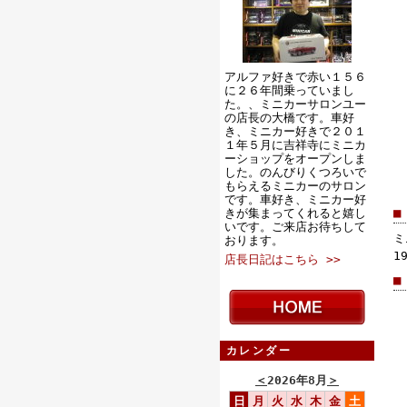
アルファ好きで赤い１５６
に２６年間乗っていまし
た。、ミニカーサロンユー
の店長の大橋です。車好
き、ミニカー好きで２０１
１年５月に吉祥寺にミニカ
ーショップをオープンしま
した。のんびりくつろいで
もらえるミニカーのサロン
です。車好き、ミニカー好
■
きが集まってくれると嬉し
いです。ご来店お待ちして
ミ
おります。
1
店長日記はこちら >>
■
カレンダー
＜
2026年8月
＞
日
月
火
水
木
金
土