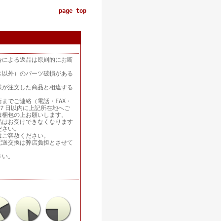
page top
合による返品は原則的にお断
ス以外）のパーツ破損がある
様が注文した商品と相違する
までご連絡（電話・FAX・
着後７日以内に上記所在地へご
は梱包の上お願いします。
品はお受けできなくなります
ださい。
はご容赦ください。
配送交換は弊店負担とさせて
さい。