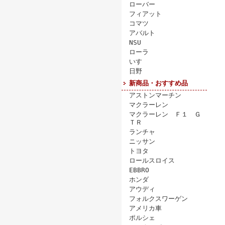
ローバー
フィアット
コマツ
アバルト
NSU
ローラ
いすゞ
日野
新商品・おすすめ品
アストンマーチン
マクラーレン
マクラーレン Ｆ１ Ｇ
ＴＲ
ランチャ
ニッサン
トヨタ
ロールスロイス
EBBRO
ホンダ
アウディ
フォルクスワーゲン
アメリカ車
ポルシェ