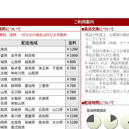
ご利用案内
送料について
■返品交換について
費税 送料 代引きの場合は代引き手数料
商品の性質上、お客様の都
りしています。
配送地域
送料
１．商品本体（外箱、ケー
場合
海道
￥1200
２．当店の過失によりお客
商品が届けられた場合
森県 岩手県 秋田県
￥1000
上記に該当する場合、弊店
城県 山形県 福島県
￥800
E-mail）の上、商品到
返送ください。商品の返品
城県 栃木県 群馬県 埼玉県 千葉県
￥700
この期間を過ぎた場合、返
京都 神奈川県 山梨県
ので、あらかじめご了承く
お客様都合のご返品の場合
潟県 長野県
￥700
ただし、不良品交換、誤品
阜県 静岡県 愛知県 三重県
￥700
いただきます。
弊店着払いにてご送付くだ
山県 石川県 福井県
￥700
賀県 京都府 大阪府 兵庫県
￥800
■配送時間について
良県 和歌山県
取県 島根県 岡山県 広島県 山口県
￥1100
島県 香川県 愛媛県 高知県
￥1200
岡県 佐賀県 長崎県 熊本県 大分県
￥1200
崎県 鹿児島県