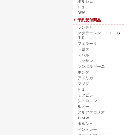
ポルシェ
Ｆ１
BMW
予約受付商品
ランチャ
マクラーレン Ｆ１ Ｇ
ＴＲ
フェラーリ
トヨタ
スバル
ニッサン
ランボルギーニ
ホンダ
アメリカ
マツダ
Ｆ１
ミツビシ
シトロエン
ルノー
アルファロメオ
ＢＭＷ
ポルシェ
ベントレー