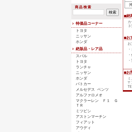
沖
商品検索
■納
カ
特価品コーナー
３
トヨタ
ニッサン
■お
ホンダ
お
絶版品・レア品
・
・
スバル
・
トヨタ
ランチャ
■お
ニッサン
ホンダ
ミ
〒
パトカー
TE
メルセデス ベンツ
アルファロメオ
マクラーレン Ｆ１ Ｇ
ＴＲ
ミツビシ
アストンマーチン
フィアット
アウディ