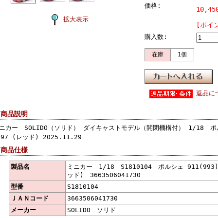
価格:
10,4
拡大表示
[ポイ
購入数:
在庫
1個
返品に
 商品説明
ニカー SOLIDO（ソリド） ダイキャストモデル（開閉機構付） 1/18 ポルシ
997 (レッド) 2025.11.29
 商品仕様
製品名
ミニカー 1/18 S1810104 ポルシェ 911(993)
ッド) 3663506041730
型番
S1810104
ＪＡＮコード
3663506041730
メーカー
SOLIDO ソリド