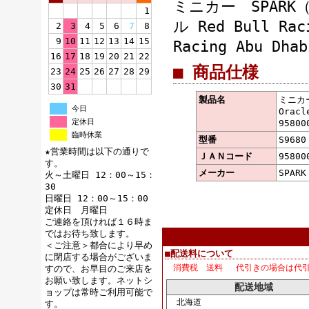
ミニカー SPAR
1
ル Red Bull Rac
2
3
4
5
6
7
8
9
10
11
12
13
14
15
Racing Abu Dha
16
17
18
19
20
21
22
■ 商品仕様
23
24
25
26
27
28
29
30
31
製品名
ミニカー
今日
Oracl
定休日
95800
臨時休業
型番
S9680
★営業時間は以下の通りで
ＪＡＮコード
95800
す。
メーカー
SPAR
火～土曜日 12：00～15：
30
日曜日 12：00～15：00
定休日 月曜日
ご連絡を頂ければ１６時ま
ではお待ち致します。
＜ご注意＞都合により早め
■配送料について
に閉店する場合がございま
消費税 送料 代引きの場合は代
すので、お早目のご来店を
お願い致します。ネットシ
配送地域
ョップは常時ご利用可能で
北海道
す。