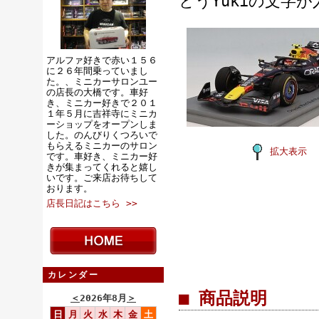
とうYukiの文字
アルファ好きで赤い１５６
に２６年間乗っていまし
た。、ミニカーサロンユー
の店長の大橋です。車好
き、ミニカー好きで２０１
１年５月に吉祥寺にミニカ
ーショップをオープンしま
した。のんびりくつろいで
もらえるミニカーのサロン
拡大表示
です。車好き、ミニカー好
きが集まってくれると嬉し
いです。ご来店お待ちして
おります。
店長日記はこちら >>
カレンダー
■ 商品説明
＜
2026年8月
＞
日
月
火
水
木
金
土