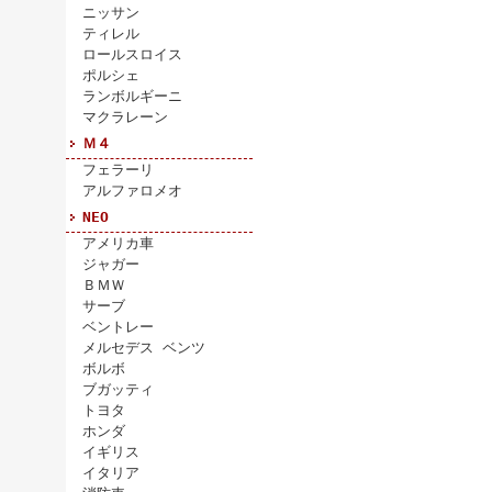
ニッサン
ティレル
ロールスロイス
ポルシェ
ランボルギーニ
マクラレーン
Ｍ４
フェラーリ
アルファロメオ
NEO
アメリカ車
ジャガー
ＢＭＷ
サーブ
ベントレー
メルセデス ベンツ
ボルボ
ブガッティ
トヨタ
ホンダ
イギリス
イタリア