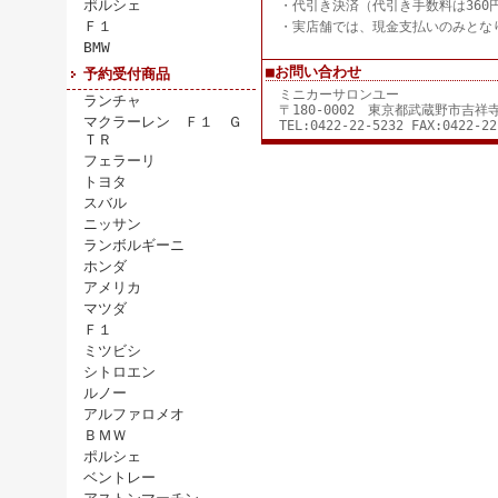
ポルシェ
・代引き決済（代引き手数料は360
Ｆ１
・実店舗では、現金支払いのみとな
BMW
■お問い合わせ
予約受付商品
ミニカーサロンユー
ランチャ
〒180-0002 東京都武蔵野市吉
マクラーレン Ｆ１ Ｇ
TEL:0422-22-5232 FAX:0422-22
ＴＲ
フェラーリ
トヨタ
スバル
ニッサン
ランボルギーニ
ホンダ
アメリカ
マツダ
Ｆ１
ミツビシ
シトロエン
ルノー
アルファロメオ
ＢＭＷ
ポルシェ
ベントレー