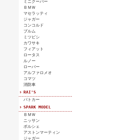
ミニクーパー
ＢＭＷ
マセラッティ
ジャガー
コンコルド
ブルム
ミツビシ
カワサキ
フィアット
ロータス
ルノー
ローバー
アルファロメオ
コマツ
消防車
RAI'S
パトカー
SPARK MODEL
ＢＭＷ
ニッサン
ポルシェ
アストンマーティン
ジャガー