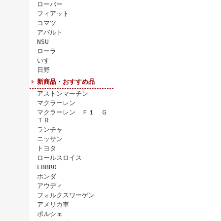
ローバー
フィアット
コマツ
アバルト
NSU
ローラ
いすゞ
日野
新商品・おすすめ品
アストンマーチン
マクラーレン
マクラーレン Ｆ１ Ｇ
ＴＲ
ランチャ
ニッサン
トヨタ
ロールスロイス
EBBRO
ホンダ
アウディ
フォルクスワーゲン
アメリカ車
ポルシェ