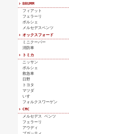
BRUMM
フィアット
フェラーリ
ポルシェ
メルセデスベンツ
オックスフォード
ミニクーパー
消防車
トミカ
ニッサン
ポルシェ
救急車
日野
トヨタ
マツダ
いすゞ
フォルクスワーゲン
CMC
メルセデス ベンツ
フェラーリ
アウディ
ブガッティ