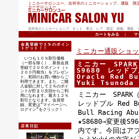
ミニカーサロンユー、吉祥寺のミニカーショップ、通販 限
カーサロンユー
吉祥寺のミニカーショップ、ネット、希少、レア、限定、絶版、通販、
ンユー
カートをみる
｜
マ
会員登録で２％のポイン
トゲット！！
ミニカー通販ショッ
いつも１０％割引価格
（一部を除く）、新規会員
ミニカー SPAR
登録で２００ポイント（＝
S9680 レッドブル
２００円相当）をプレゼン
Oracle Red Bu
ト、初回のお買い物からご
利用できます。また、ご購
Yuki Tsunoda
入金額に対して２％のポイ
ントが貯まり次回からご利
ミニカー SPARK
用になれます。最大１２％
割引となります。会員登
レッドブル Red Bul
録、変更は”マイページへ
ログイン”をクリック！
Bull Racing Abu
★S8680→変更後S
店長日記
内です。今回はアブ