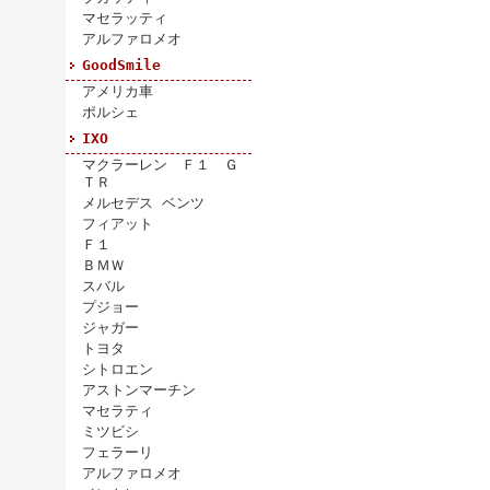
マセラッティ
アルファロメオ
GoodSmile
アメリカ車
ポルシェ
IXO
マクラーレン Ｆ１ Ｇ
ＴＲ
メルセデス ベンツ
フィアット
Ｆ１
ＢＭＷ
スバル
プジョー
ジャガー
トヨタ
シトロエン
アストンマーチン
マセラティ
ミツビシ
フェラーリ
アルファロメオ