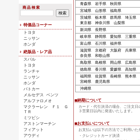
青森県 岩手県 秋田県
商品検索
宮城県 山形県 福島県
茨城県 栃木県 群馬県 埼玉県 
東京都 神奈川県 山梨県
特価品コーナー
新潟県 長野県
トヨタ
岐阜県 静岡県 愛知県 三重県
ニッサン
富山県 石川県 福井県
ホンダ
滋賀県 京都府 大阪府 兵庫県
絶版品・レア品
奈良県 和歌山県
スバル
鳥取県 島根県 岡山県 広島県 
トヨタ
徳島県 香川県 愛媛県 高知県
ランチャ
福岡県 佐賀県 長崎県 熊本県 
ニッサン
宮崎県 鹿児島県
ホンダ
沖縄県
パトカー
メルセデス ベンツ
■納期について
アルファロメオ
マクラーレン Ｆ１ Ｇ
カード・代引決済の場合、ご注文日
３営業日以内に発送いたします。
ＴＲ
ミツビシ
■お支払いについて
アストンマーチン
フィアット
お支払いは以下の方法でご利用いた
アウディ
・クレジットカード決済