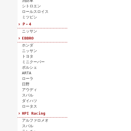
消防車
シトロエン
ロールスロイス
ミツビシ
Ｐ-４
ニッサン
EBBRO
ホンダ
ニッサン
トヨタ
ミニクーパー
ポルシェ
ARTA
ローラ
日野
アウディ
スバル
ダイハツ
ロータス
HPI Racing
アルファロメオ
スバル