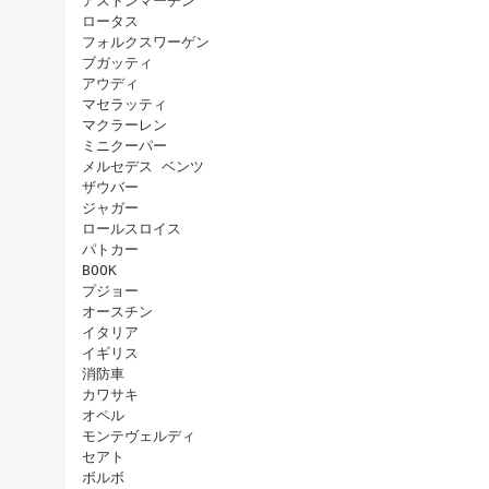
アストンマーチン
ロータス
フォルクスワーゲン
ブガッティ
アウディ
マセラッティ
マクラーレン
ミニクーパー
メルセデス ベンツ
ザウバー
ジャガー
ロールスロイス
パトカー
BOOK
プジョー
オースチン
イタリア
イギリス
消防車
カワサキ
オペル
モンテヴェルディ
セアト
ボルボ