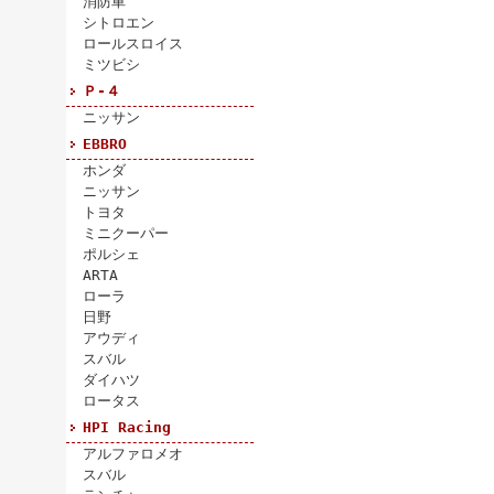
消防車
シトロエン
ロールスロイス
ミツビシ
Ｐ-４
ニッサン
EBBRO
ホンダ
ニッサン
トヨタ
ミニクーパー
ポルシェ
ARTA
ローラ
日野
アウディ
スバル
ダイハツ
ロータス
HPI Racing
アルファロメオ
スバル