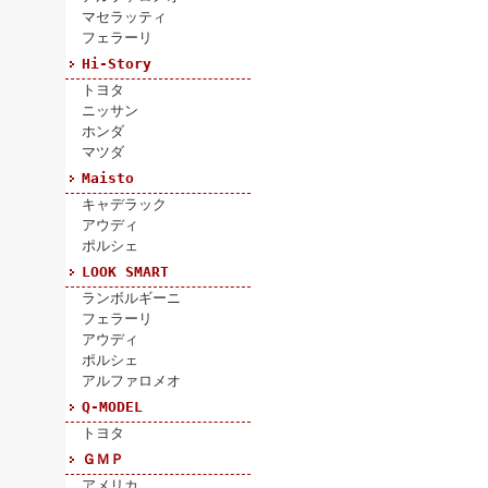
マセラッティ
フェラーリ
Hi-Story
トヨタ
ニッサン
ホンダ
マツダ
Maisto
キャデラック
アウディ
ポルシェ
LOOK SMART
ランボルギーニ
フェラーリ
アウディ
ポルシェ
アルファロメオ
Q-MODEL
トヨタ
ＧＭＰ
アメリカ