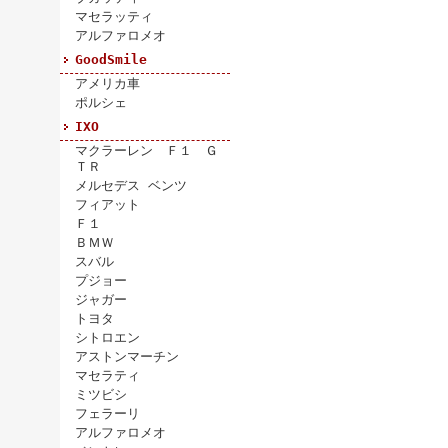
マセラッティ
アルファロメオ
GoodSmile
アメリカ車
ポルシェ
IXO
マクラーレン Ｆ１ Ｇ
ＴＲ
メルセデス ベンツ
フィアット
Ｆ１
ＢＭＷ
スバル
プジョー
ジャガー
トヨタ
シトロエン
アストンマーチン
マセラティ
ミツビシ
フェラーリ
アルファロメオ