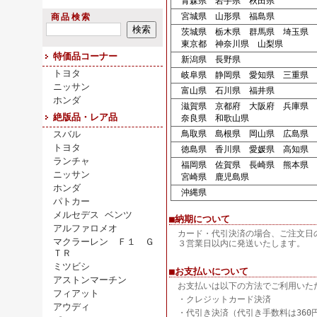
青森県 岩手県 秋田県
宮城県 山形県 福島県
商品検索
茨城県 栃木県 群馬県 埼玉県 
東京都 神奈川県 山梨県
特価品コーナー
新潟県 長野県
トヨタ
岐阜県 静岡県 愛知県 三重県
ニッサン
富山県 石川県 福井県
ホンダ
滋賀県 京都府 大阪府 兵庫県
絶版品・レア品
奈良県 和歌山県
スバル
鳥取県 島根県 岡山県 広島県 
トヨタ
徳島県 香川県 愛媛県 高知県
ランチャ
福岡県 佐賀県 長崎県 熊本県 
ニッサン
宮崎県 鹿児島県
ホンダ
沖縄県
パトカー
メルセデス ベンツ
■納期について
アルファロメオ
カード・代引決済の場合、ご注文日
マクラーレン Ｆ１ Ｇ
３営業日以内に発送いたします。
ＴＲ
ミツビシ
■お支払いについて
アストンマーチン
お支払いは以下の方法でご利用いた
フィアット
・クレジットカード決済
アウディ
・代引き決済（代引き手数料は360