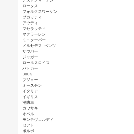
アストンマーチン
ロータス
フォルクスワーゲン
ブガッティ
アウディ
マセラッティ
マクラーレン
ミニクーパー
メルセデス ベンツ
ザウバー
ジャガー
ロールスロイス
パトカー
BOOK
プジョー
オースチン
イタリア
イギリス
消防車
カワサキ
オペル
モンテヴェルディ
セアト
ボルボ