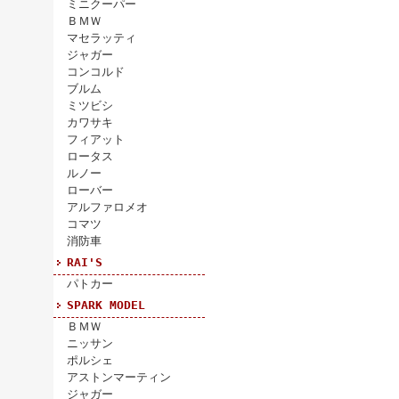
ミニクーパー
ＢＭＷ
マセラッティ
ジャガー
コンコルド
ブルム
ミツビシ
カワサキ
フィアット
ロータス
ルノー
ローバー
アルファロメオ
コマツ
消防車
RAI'S
パトカー
SPARK MODEL
ＢＭＷ
ニッサン
ポルシェ
アストンマーティン
ジャガー