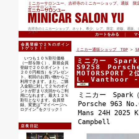
ミニカーサロンユー、吉祥寺のミニカーショップ、通販 限
カーサロンユー
吉祥寺のミニカーショップ、ネット、希少、レア、限定、絶版、通販、
ンユー
カートをみる
｜
マ
会員登録で２％のポイン
トゲット！！
ミニカー通販ショップ TOP
>
S
いつも１０％割引価格
ミニカー Spar
（一部を除く）、新規会員
S9258 Porsch
登録で２００ポイント（＝
MOTORSPORT 2
２００円相当）をプレゼン
ト、初回のお買い物からご
L. Vanthoor 
利用できます。また、ご購
入金額に対して２％のポイ
ントが貯まり次回からご利
ミニカー Spark
用になれます。最大１２％
割引となります。会員登
Porsche 963 No
録、変更は”マイページへ
ログイン”をクリック！
Mans 24H 2025 K
Campbell
店長日記