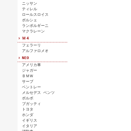
ニッサン
ティレル
ロールスロイス
ポルシェ
ランボルギーニ
マクラレーン
Ｍ４
フェラーリ
アルファロメオ
NEO
アメリカ車
ジャガー
ＢＭＷ
サーブ
ベントレー
メルセデス ベンツ
ボルボ
ブガッティ
トヨタ
ホンダ
イギリス
イタリア