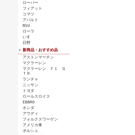
ローバー
フィアット
コマツ
アバルト
NSU
ローラ
いすゞ
日野
新商品・おすすめ品
アストンマーチン
マクラーレン
マクラーレン Ｆ１ Ｇ
ＴＲ
ランチャ
ニッサン
トヨタ
ロールスロイス
EBBRO
ホンダ
アウディ
フォルクスワーゲン
アメリカ車
ポルシェ