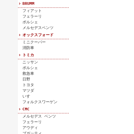
BRUMM
フィアット
フェラーリ
ポルシェ
メルセデスベンツ
オックスフォード
ミニクーパー
消防車
トミカ
ニッサン
ポルシェ
救急車
日野
トヨタ
マツダ
いすゞ
フォルクスワーゲン
CMC
メルセデス ベンツ
フェラーリ
アウディ
ブガッティ