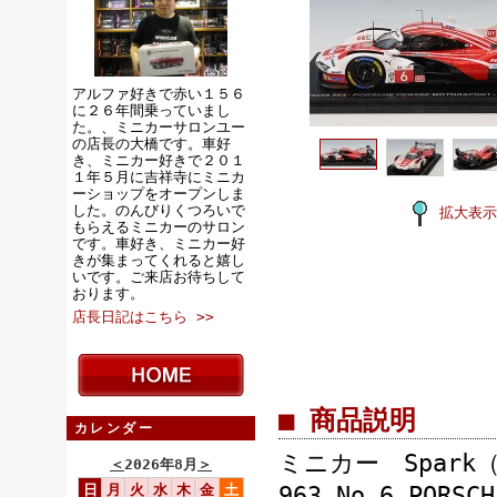
アルファ好きで赤い１５６
に２６年間乗っていまし
た。、ミニカーサロンユー
の店長の大橋です。車好
き、ミニカー好きで２０１
１年５月に吉祥寺にミニカ
ーショップをオープンしま
した。のんびりくつろいで
拡大表示
もらえるミニカーのサロン
です。車好き、ミニカー好
きが集まってくれると嬉し
いです。ご来店お待ちして
おります。
店長日記はこちら >>
■ 商品説明
カレンダー
ミニカー Spark
＜
2026年8月
＞
日
月
火
水
木
金
土
963 No.6 PORSC