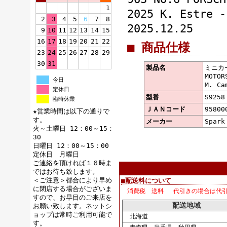
1
2025 K. Estre 
2
3
4
5
6
7
8
2025.12.25
9
10
11
12
13
14
15
16
17
18
19
20
21
22
■ 商品仕様
23
24
25
26
27
28
29
30
31
製品名
ミニカー 
MOTOR
今日
M. Ca
定休日
型番
S9258
臨時休業
ＪＡＮコード
95800
★営業時間は以下の通りで
す。
メーカー
Spar
火～土曜日 12：00～15：
30
日曜日 12：00～15：00
定休日 月曜日
ご連絡を頂ければ１６時ま
ではお待ち致します。
＜ご注意＞都合により早め
■配送料について
に閉店する場合がございま
消費税 送料 代引きの場合は代
すので、お早目のご来店を
配送地域
お願い致します。ネットシ
ョップは常時ご利用可能で
北海道
す。