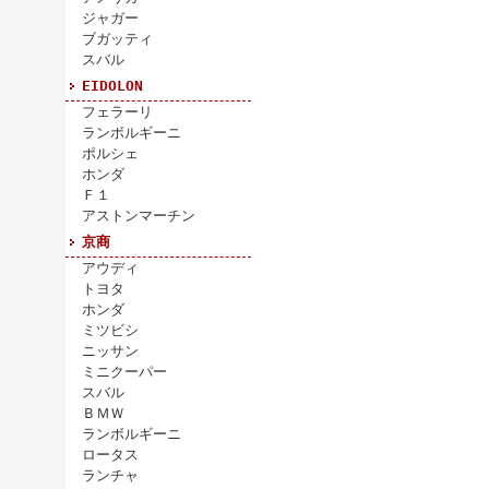
ジャガー
ブガッティ
スバル
EIDOLON
フェラーリ
ランボルギーニ
ポルシェ
ホンダ
Ｆ１
アストンマーチン
京商
アウディ
トヨタ
ホンダ
ミツビシ
ニッサン
ミニクーパー
スバル
ＢＭＷ
ランボルギーニ
ロータス
ランチャ