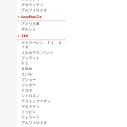
マセラッティ
アルファロメオ
GoodSmile
アメリカ車
ポルシェ
IXO
マクラーレン Ｆ１ Ｇ
ＴＲ
メルセデス ベンツ
フィアット
Ｆ１
ＢＭＷ
スバル
プジョー
ジャガー
トヨタ
シトロエン
アストンマーチン
マセラティ
ミツビシ
フェラーリ
アルファロメオ