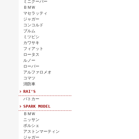
ミニクーパー
ＢＭＷ
マセラッティ
ジャガー
コンコルド
ブルム
ミツビシ
カワサキ
フィアット
ロータス
ルノー
ローバー
アルファロメオ
コマツ
消防車
RAI'S
パトカー
SPARK MODEL
ＢＭＷ
ニッサン
ポルシェ
アストンマーティン
ジャガー