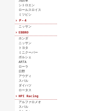
消防車
シトロエン
ロールスロイス
ミツビシ
Ｐ-４
ニッサン
EBBRO
ホンダ
ニッサン
トヨタ
ミニクーパー
ポルシェ
ARTA
ローラ
日野
アウディ
スバル
ダイハツ
ロータス
HPI Racing
アルファロメオ
スバル