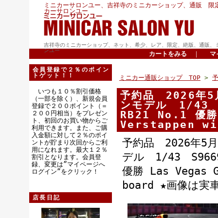
ミニカーサロンユー、吉祥寺のミニカーショップ、通販 限
カーサロンユー
吉祥寺のミニカーショップ、ネット、希少、レア、限定、絶版、通販、
ンユー
カートをみる
｜
マ
会員登録で２％のポイン
トゲット！！
ミニカー通販ショップ TOP
>
いつも１０％割引価格
予約品 2026年
（一部を除く）、新規会員
ンモデル 1/43 S
登録で２００ポイント（＝
RB21 No.1 優勝
２００円相当）をプレゼン
ト、初回のお買い物からご
Verstappen w
利用できます。また、ご購
入金額に対して２％のポイ
予約品 2026年5
ントが貯まり次回からご利
用になれます。最大１２％
デル 1/43 S9669 
割引となります。会員登
録、変更は”マイページへ
優勝 Las Vegas G
ログイン”をクリック！
board ★画像は
店長日記