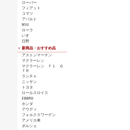
ローバー
フィアット
コマツ
アバルト
NSU
ローラ
いすゞ
日野
新商品・おすすめ品
アストンマーチン
マクラーレン
マクラーレン Ｆ１ Ｇ
ＴＲ
ランチャ
ニッサン
トヨタ
ロールスロイス
EBBRO
ホンダ
アウディ
フォルクスワーゲン
アメリカ車
ポルシェ