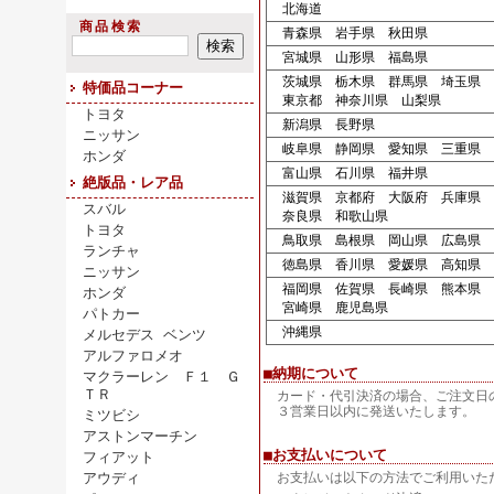
北海道
商品検索
青森県 岩手県 秋田県
宮城県 山形県 福島県
茨城県 栃木県 群馬県 埼玉県 
特価品コーナー
東京都 神奈川県 山梨県
トヨタ
新潟県 長野県
ニッサン
岐阜県 静岡県 愛知県 三重県
ホンダ
富山県 石川県 福井県
絶版品・レア品
滋賀県 京都府 大阪府 兵庫県
スバル
奈良県 和歌山県
トヨタ
鳥取県 島根県 岡山県 広島県 
ランチャ
徳島県 香川県 愛媛県 高知県
ニッサン
福岡県 佐賀県 長崎県 熊本県 
ホンダ
宮崎県 鹿児島県
パトカー
沖縄県
メルセデス ベンツ
アルファロメオ
■納期について
マクラーレン Ｆ１ Ｇ
ＴＲ
カード・代引決済の場合、ご注文日
３営業日以内に発送いたします。
ミツビシ
アストンマーチン
■お支払いについて
フィアット
アウディ
お支払いは以下の方法でご利用いた