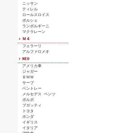
ニッサン
ティレル
ロールスロイス
ポルシェ
ランボルギーニ
マクラレーン
Ｍ４
フェラーリ
アルファロメオ
NEO
アメリカ車
ジャガー
ＢＭＷ
サーブ
ベントレー
メルセデス ベンツ
ボルボ
ブガッティ
トヨタ
ホンダ
イギリス
イタリア