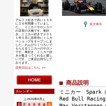
アルファ好きで赤い１５６
に２６年間乗っていまし
拡大表示
た。、ミニカーサロンユー
の店長の大橋です。車好
き、ミニカー好きで２０１
１年５月に吉祥寺にミニカ
ーショップをオープンしま
した。のんびりくつろいで
もらえるミニカーのサロン
です。車好き、ミニカー好
きが集まってくれると嬉し
いです。ご来店お待ちして
おります。
店長日記はこちら >>
■ 商品説明
ミニカー Spark
カレンダー
Red Bull Racin
＜
2026年8月
＞
日
月
火
水
木
金
土
Max Verstapp