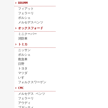
BRUMM
フィアット
フェラーリ
ポルシェ
メルセデスベンツ
オックスフォード
ミニクーパー
消防車
トミカ
ニッサン
ポルシェ
救急車
日野
トヨタ
マツダ
いすゞ
フォルクスワーゲン
CMC
メルセデス ベンツ
フェラーリ
アウディ
ブガッティ