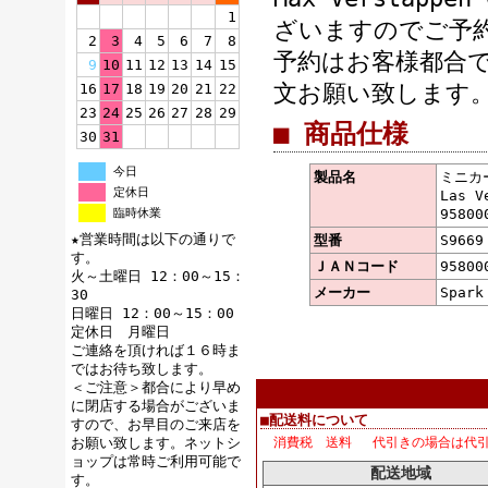
1
ざいますのでご予
2
3
4
5
6
7
8
予約はお客様都合
9
10
11
12
13
14
15
文お願い致します
16
17
18
19
20
21
22
23
24
25
26
27
28
29
■ 商品仕様
30
31
今日
製品名
ミニカー 
定休日
Las V
臨時休業
95800
★営業時間は以下の通りで
型番
S9669
す。
ＪＡＮコード
95800
火～土曜日 12：00～15：
メーカー
Spar
30
日曜日 12：00～15：00
定休日 月曜日
ご連絡を頂ければ１６時ま
ではお待ち致します。
＜ご注意＞都合により早め
に閉店する場合がございま
■配送料について
すので、お早目のご来店を
お願い致します。ネットシ
消費税 送料 代引きの場合は代
ョップは常時ご利用可能で
配送地域
す。