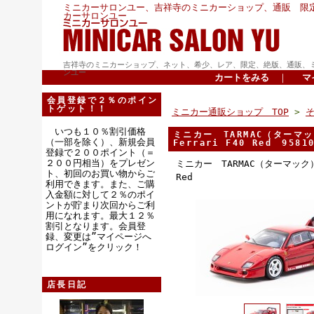
ミニカーサロンユー、吉祥寺のミニカーショップ、通販 限
カーサロンユー
吉祥寺のミニカーショップ、ネット、希少、レア、限定、絶版、通販、
ンユー
カートをみる
｜
マ
会員登録で２％のポイン
トゲット！！
ミニカー通販ショップ TOP
>
いつも１０％割引価格
ミニカー TARMAC（ターマッ
（一部を除く）、新規会員
Ferrari F40 Red 9581
登録で２００ポイント（＝
２００円相当）をプレゼン
ミニカー TARMAC（ターマック）ダ
ト、初回のお買い物からご
Red
利用できます。また、ご購
入金額に対して２％のポイ
ントが貯まり次回からご利
用になれます。最大１２％
割引となります。会員登
録、変更は”マイページへ
ログイン”をクリック！
店長日記