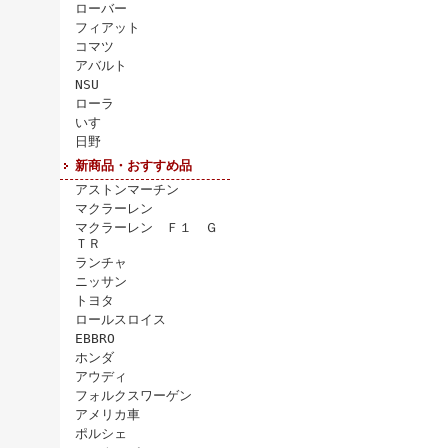
ローバー
フィアット
コマツ
アバルト
NSU
ローラ
いすゞ
日野
新商品・おすすめ品
アストンマーチン
マクラーレン
マクラーレン Ｆ１ Ｇ
ＴＲ
ランチャ
ニッサン
トヨタ
ロールスロイス
EBBRO
ホンダ
アウディ
フォルクスワーゲン
アメリカ車
ポルシェ