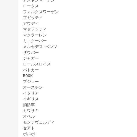
アストンマーチン
ロータス
フォルクスワーゲン
ブガッティ
アウディ
マセラッティ
マクラーレン
ミニクーパー
メルセデス ベンツ
ザウバー
ジャガー
ロールスロイス
パトカー
BOOK
プジョー
オースチン
イタリア
イギリス
消防車
カワサキ
オペル
モンテヴェルディ
セアト
ボルボ