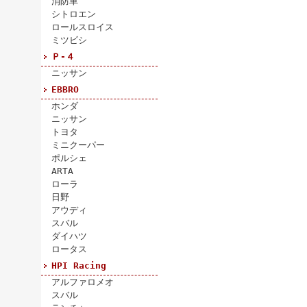
消防車
シトロエン
ロールスロイス
ミツビシ
Ｐ-４
ニッサン
EBBRO
ホンダ
ニッサン
トヨタ
ミニクーパー
ポルシェ
ARTA
ローラ
日野
アウディ
スバル
ダイハツ
ロータス
HPI Racing
アルファロメオ
スバル