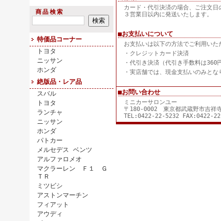
カード・代引決済の場合、ご注文日
商品検索
３営業日以内に発送いたします。
■お支払いについて
特価品コーナー
お支払いは以下の方法でご利用いた
トヨタ
・クレジットカード決済
ニッサン
・代引き決済（代引き手数料は360
ホンダ
・実店舗では、現金支払いのみとな
絶版品・レア品
■お問い合わせ
スバル
ミニカーサロンユー
トヨタ
〒180-0002 東京都武蔵野市吉
ランチャ
TEL:0422-22-5232 FAX:0422-22
ニッサン
ホンダ
パトカー
メルセデス ベンツ
アルファロメオ
マクラーレン Ｆ１ Ｇ
ＴＲ
ミツビシ
アストンマーチン
フィアット
アウディ