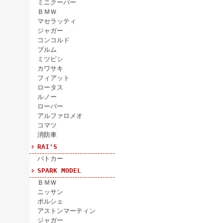
ミニクーパー
ＢＭＷ
マセラッティ
ジャガー
コンコルド
ブルム
ミツビシ
カワサキ
フィアット
ロータス
ルノー
ローバー
アルファロメオ
コマツ
消防車
RAI'S
パトカー
SPARK MODEL
ＢＭＷ
ニッサン
ポルシェ
アストンマーティン
ジャガー