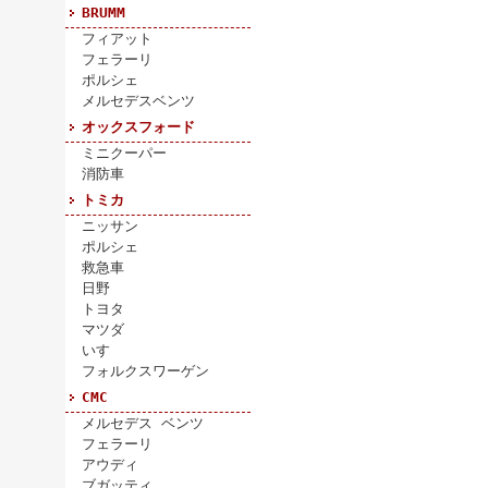
BRUMM
フィアット
フェラーリ
ポルシェ
メルセデスベンツ
オックスフォード
ミニクーパー
消防車
トミカ
ニッサン
ポルシェ
救急車
日野
トヨタ
マツダ
いすゞ
フォルクスワーゲン
CMC
メルセデス ベンツ
フェラーリ
アウディ
ブガッティ