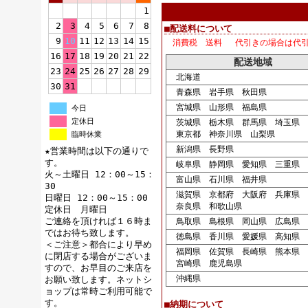
1
2
3
4
5
6
7
8
■配送料について
9
10
11
12
13
14
15
消費税 送料 代引きの場合は代
16
17
18
19
20
21
22
配送地域
23
24
25
26
27
28
29
北海道
30
31
青森県 岩手県 秋田県
宮城県 山形県 福島県
今日
定休日
茨城県 栃木県 群馬県 埼玉県 
東京都 神奈川県 山梨県
臨時休業
新潟県 長野県
★営業時間は以下の通りで
す。
岐阜県 静岡県 愛知県 三重県
火～土曜日 12：00～15：
富山県 石川県 福井県
30
滋賀県 京都府 大阪府 兵庫県
日曜日 12：00～15：00
奈良県 和歌山県
定休日 月曜日
ご連絡を頂ければ１６時ま
鳥取県 島根県 岡山県 広島県 
ではお待ち致します。
徳島県 香川県 愛媛県 高知県
＜ご注意＞都合により早め
福岡県 佐賀県 長崎県 熊本県 
に閉店する場合がございま
宮崎県 鹿児島県
すので、お早目のご来店を
沖縄県
お願い致します。ネットシ
ョップは常時ご利用可能で
す。
■納期について