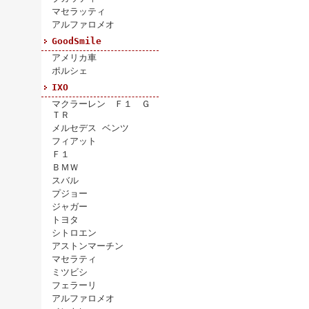
マセラッティ
アルファロメオ
GoodSmile
アメリカ車
ポルシェ
IXO
マクラーレン Ｆ１ Ｇ
ＴＲ
メルセデス ベンツ
フィアット
Ｆ１
ＢＭＷ
スバル
プジョー
ジャガー
トヨタ
シトロエン
アストンマーチン
マセラティ
ミツビシ
フェラーリ
アルファロメオ