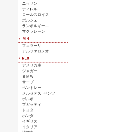
ニッサン
ティレル
ロールスロイス
ポルシェ
ランボルギーニ
マクラレーン
Ｍ４
フェラーリ
アルファロメオ
NEO
アメリカ車
ジャガー
ＢＭＷ
サーブ
ベントレー
メルセデス ベンツ
ボルボ
ブガッティ
トヨタ
ホンダ
イギリス
イタリア