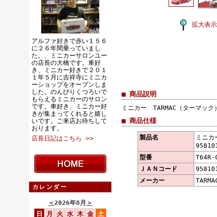
拡大表示
アルファ好きで赤い１５６
に２６年間乗っていまし
た。、ミニカーサロンユー
の店長の大橋です。車好
き、ミニカー好きで２０１
１年５月に吉祥寺にミニカ
ーショップをオープンしま
した。のんびりくつろいで
■ 商品説明
もらえるミニカーのサロン
です。車好き、ミニカー好
ミニカー TARMAC（ターマック）
きが集まってくれると嬉し
■ 商品仕様
いです。ご来店お待ちして
おります。
製品名
ミニカー
店長日記はこちら >>
95810
型番
T64R-
ＪＡＮコード
95810
メーカー
TARM
カレンダー
＜
2026年8月
＞
日
月
火
水
木
金
土